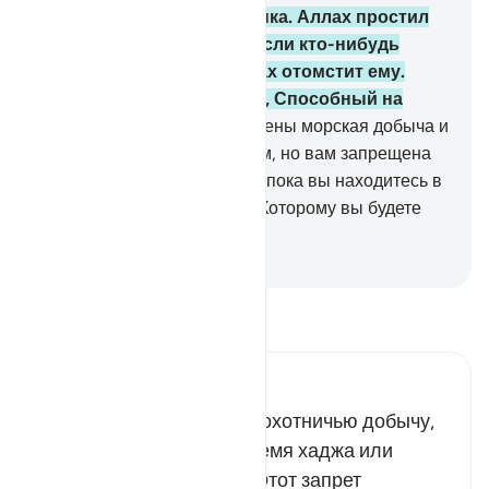
пагубность своего поступка. Аллах простил
то, что было прежде, но если кто-нибудь
вернется к этому, то Аллах отомстит ему.
Аллах - Могущественный, Способный на
возмездие.
96
.
Вам дозволены морская добыча и
еда во благо вам и путникам, но вам запрещена
охотничья добыча на суше, пока вы находитесь в
ихраме. Бойтесь Аллаха, к Которому вы будете
собраны.
-
Russian Translation ( Elmir Kuliev )
Прочитайте тафсир.
Russian Tafseer Al Saddi
Аллах запретил убивать охотничью добычу,
находясь в ихраме во время хаджа или
малого паломничества. Этот запрет