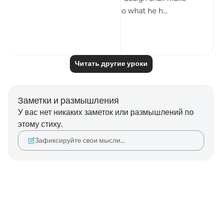
amends in cattle equivalent to what he h...
Узнать больше
0
0
347
Читать другие уроки
Заметки и размышления
У вас нет никаких заметок или размышлений по
этому стиху.
Зафиксируйте свои мысли…