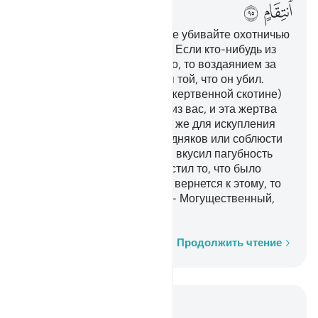
ﳎ
ﳏ
О те, которые уверовали! Не убивайте охотничью
добычу, находясь в ихраме. Если кто-нибудь из
вас убьет ее преднамеренно, то воздаянием за
это будет скотина, подобная той, что он убил.
Выносят решение о ней (о жертвенной скотине)
двое справедливых мужей из вас, и эта жертва
должна достичь Каабы. Или же для искупления
этого следует накормить бедняков или соблюсти
равноценный пост, дабы он вкусил пагубность
своего поступка. Аллах простил то, что было
прежде, но если кто-нибудь вернется к этому, то
Аллах отомстит ему. Аллах - Могущественный,
Способный на возмездие.
Слово за словом
Продолжить чтение
Читать в контексте