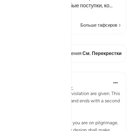
распространяется на любые поступки, ко…
Читать далее
Больше тафсиров
Просмотреть кираат
В этом стихе есть 2 Пересечения
См. Перекрестки
Уроки
In the Shade of the Quran
32 недели назад
·
Ссылка
айа 5:95
Details of the atonement for violation are given. This
starts with a firm prohibition and ends with a second
warning:
"Believers, kill no game while you are on pilgrimage.
Whoever of you kills game by design shall make