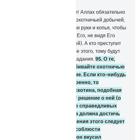
Глава 5, Страница 123, Джуз 7
94
.
О те, которые уверовали! Аллах обязательно
подвергнет вас испытанию охотничьей добычей,
которую смогут достать ваши руки и копья, чтобы
Аллах узнал тех, кто боится Его, не видя Его
воочию (или втайне от людей). А кто преступит
границы дозволенного после этого, тому будут
уготованы мучительные страдания.
95
.
О те,
которые уверовали! Не убивайте охотничью
добычу, находясь в ихраме. Если кто-нибудь
из вас убьет ее преднамеренно, то
воздаянием за это будет скотина, подобная
той, что он убил. Выносят решение о ней (о
жертвенной скотине) двое справедливых
мужей из вас, и эта жертва должна достичь
Каабы. Или же для искупления этого следует
накормить бедняков или соблюсти
равноценный пост, дабы он вкусил