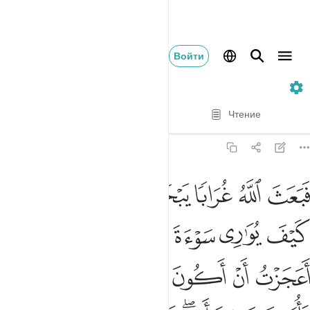
Войти
5. Al-Ma'idah
Стих за стихом
Чтение
Перевод
: Эльмир Кулиев
5:31
ﲹ
ﲺ
ﲻ
ﲼ
ﲽ
ﲾ
ﲿ
بعث الله غرابا يبحث في الارض ليريه كيف يواري سوءة اخيه قال يا ويل
َبَعَثَ ٱللَّهُ غُرَابًۭا يَبْحَثُ فِى ٱلْأَرْضِ لِيُرِيَهُۥ كَيْفَ يُوَٰرِى سَوْءَةَ أَخ
ﳀ
ﳁ
ﳂ
ﳃﳄ
ﳅ
ﳆ
ﳇ
ﳈ
ﳉ
ﳊ
ﳋ
ﳌ