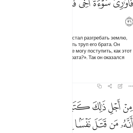
ﳍ
ﳎ
ﳏﳐ
ﳑ
ﳒ
ﳓ
ﳔ
Аллах послал ворона, который стал разгребать землю,
чтобы показать ему, как спрятать труп его брата. Он
сказал: «Горе мне! Неужели я не могу поступить, как этот
ворон, и спрятать труп моего брата?». Так он оказался
одним из сожалеющих.
Тафсиры
Уроки
Размышления
5:32
ﱁ
ﱂ
ﱃ
ﱄ
ﱅ
ﱆ
ﱇ
ن اجل ذالك كتبنا على بني اسراييل انه من قتل نفسا بغير نفس او فساد 
ِنْ أَجْلِ ذَٰلِكَ كَتَبْنَا عَلَىٰ بَنِىٓ إِسْرَٰٓءِيلَ أَنَّهُۥ مَن قَتَلَ نَفْسًۢا بِغَيْرِ نَفْسٍ أ
ﱈ
ﱉ
ﱊ
ﱋ
ﱌ
ﱍ
ﱎ
ﱏ
ﱐ