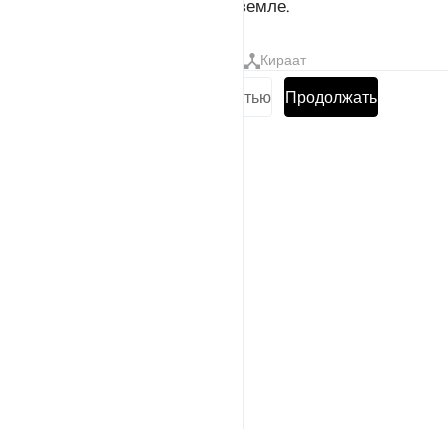
после этого излишествуют на земле.
Тафсиры
Уроки
Размышления
Кираат
Прочитать суру полностью
Продолжать