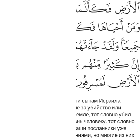
ﱑ
ﱒ
ﱓ
ﱔ
ﱕ
ﱖ
ﱗ
ﱘ
ﱙ
ﱚ
ﱛﱜ
ﱝ
ﱞ
ﱟ
ﱠ
ﱡ
ﱢ
ﱣ
ﱤ
ﱥ
ﱦ
ﱧ
ﱨ
ﱩ
ﱪ
По этой причине Мы предписали сынам Исраила
(Израиля): кто убьет человека не за убийство или
распространение нечестия на земле, тот словно убил
всех людей, а кто сохранит жизнь человеку, тот словно
сохранит жизнь всем людям. Наши посланники уже
явились к ним с ясными знамениями, но многие из них