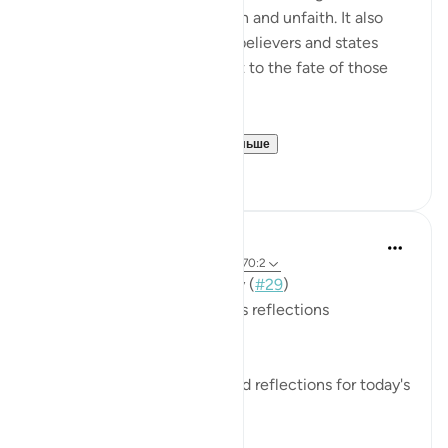
evil, in both situations of faith and unfaith. It also
outlines the qualities of the believers and states
their ultimate end in contrast to the fate of those
who are guilty:
Man is born with ...
Узнать больше
0
0
Mohannad Hakeem
3 года назад
·
Ссылка
айа 70:19-23, 70:2
📖 Here is the answer for Day (
#29
)
🥇 Great Job on your previous reflections
May Allah bless your efforts.
✏️What are your thoughts and reflections for today's
Ayah?