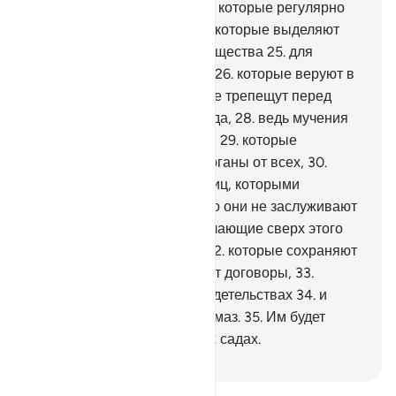
относится к молящимся,
23
.
которые регулярно
совершают свой намаз,
24
.
которые выделяют
известную долю своего имущества
25
.
для
просящих и обездоленных,
26
.
которые веруют в
День воздаяния,
27
.
которые трепещут перед
мучениями от своего Господа,
28
.
ведь мучения
от их Господа небезопасны,
29
.
которые
оберегают свои половые органы от всех,
30
.
кроме своих жен и невольниц, которыми
овладели их десницы, за что они не заслуживают
порицания,
31
.
тогда как желающие сверх этого
являются преступниками;
32
.
которые сохраняют
доверенное им и соблюдают договоры,
33
.
которые стойки в своих свидетельствах
34
.
и
которые оберегают свой намаз.
35
.
Им будет
оказано почтение в Райских садах.
-
Russian Translation ( Elmir Kuliev )