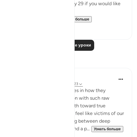
👉Here is the question of Day 29 if you would like
to recheck it:
https://quranreflect....
Узнать больше
4
0
Читать другие уроки
Размышления
AbuBakr Musa
17 недель назад
·
Ссылка
айа 70:19-23
The beauty of these verses lies in how they
diagnose the human condition with such raw
honesty, only to offer us a path toward true
emotional stability. We often feel like victims of our
own temperament—swinging between deep
despair when life gets hard and a p...
Узнать больше