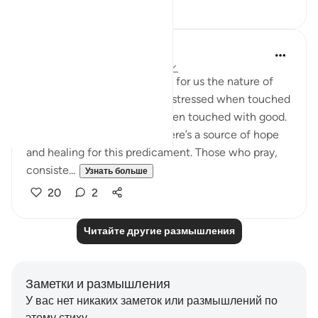
12
2
R. Ebied
4 года назад
·
Ссылка
айа 70:19-23
In these verses God validates for us the nature of
human beings - impatient, distressed when touched
with harm, and withholds when touched with good.
Yet, there’s an exception. There’s a source of hope
and healing for this predicament. Those who pray,
consiste...
Узнать больше
20
2
Читайте другие размышления
Заметки и размышления
У вас нет никаких заметок или размышлений по
этому стиху.