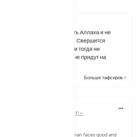
Прочитайте тафсир.
Russian Tafseer Al Saddi
Они не смогут перехитрить Аллаха и не
найдут себе помощников. Свершится
обещанное их Господом, и тогда ни
родственники, ни друзья не придут на
выручку…
Читать далее
Больше тафсиров
Уроки
In the Shade of the Quran
31 неделю назад
·
Ссылка
айа 70:19-21
Between Good and Evil
The surah now depicts how man faces good and