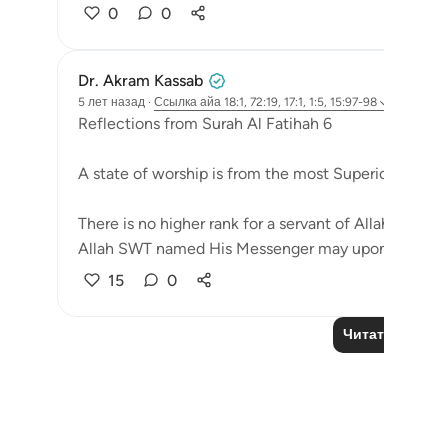
0
0
Dr. Akram Kassab
5 лет назад
·
Ссылка
айа 18:1, 72:19, 17:1, 1:5, 15:97-98
Reflections from Surah Al Fatihah 6
A state of worship is from the most Superior positio
There is no higher rank for a servant of Allah other t
Allah SWT named His Messenger may upon ...
Узна
15
0
Читать другие