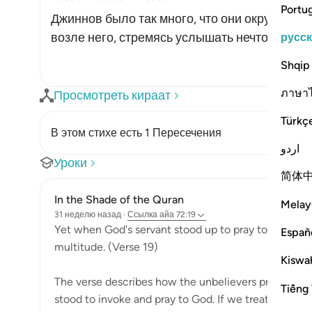
Portu
Джиннов было так много, что они окружили 
возле него, стремясь услышать нечто из пр
русс
Shqip
ภาษา
Просмотреть кираат
Türkç
В этом стихе есть 1 Пересечения
اردو
Уроки
简体
In the Shade of the Quran
Melay
31 неделю назад
·
Ссылка
айа 72:19
Yet when God's servant stood up to pray to Him, the
Españ
multitude. (Verse 19)
Kiswah
The verse describes how the unbelievers pressed
Tiếng 
stood to invoke and pray to God. If we treat this vers