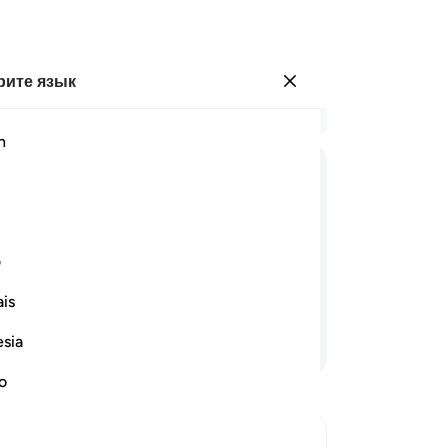
ите язык
Войти
Чи
h
Гла
16
ﱰ
ﱱ
ﱲ
ﱳ
ﱴ
ﱵ
ﱶ
на
по
ой к Нему, они столпились вокруг
от
ف
тобы послушать Коран, или
тя
 помешать ему).
is
вз
ра
esia
Продолжить чтение
он
ст
no
Ко
не