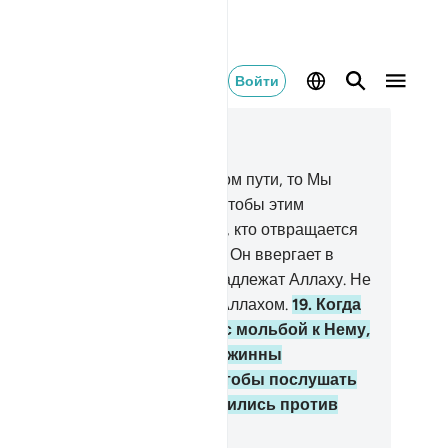
Войти
тать в контексте
ва 72, Страница 573, Джуз 29
.
Если бы они устояли на прямом пути, то Мы
поили бы их водой вволю,
17
.
чтобы этим
двергнуть их испытанию. А тех, кто отвращается
 Напоминания своего Господа, Он ввергает в
жкие мучения.
18
.
Мечети принадлежат Аллаху. Не
ывайте же ни к кому наряду с Аллахом.
19
.
Когда
б Аллаха встал, обращаясь с мольбой к Нему,
и столпились вокруг него (джинны
олпились вокруг Пророка, чтобы послушать
ран, или неверующие ополчились против
го, чтобы помешать ему).