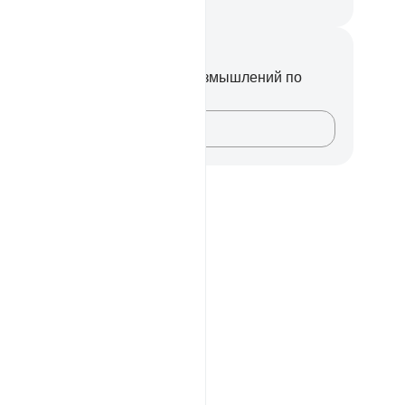
ssian Translation ( Elmir Kuliev )
метки и размышления
вас нет никаких заметок или размышлений по
ому стиху.
Зафиксируйте свои мысли…