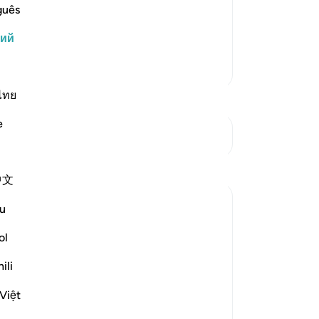
-
Ru
guês
посланника Аллаха и столпились
оповедуемого Писания.
кий
За
У 
Больше тафсиров
эт
ไทย
e
См. Перекрестки
中文
u
 unbelievers pressed in on him in
ol
ili
 upon the Prophet Mohammed when he
Việt
e as quoting the...
Узнать больше