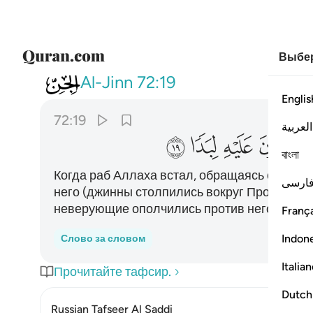
Выбер
072
وانه لما قام عبد الله يدعوه كادو
Al-Jinn
72:19
Englis
72:19
العربية
ﱷ
ﱸ
ﱹ
ﱺ
বাংলা
Когда раб Аллаха встал, обращаясь с мольб
ارسی
него (джинны столпились вокруг Пророка, ч
неверующие ополчились против него, чтобы
França
Indon
Слово за словом
Italia
Прочитайте тафсир.
Dutch
Russian Tafseer Al Saddi