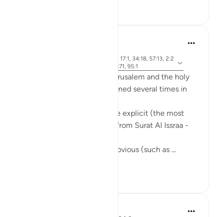
15
0
Mohannad Hakeem
5 лет назад
·
айа 2:143, 21:81, 24:36, 50:41, 17:1, 34:18, 57:13, 2:2
Ссылка
59, 5:21, 7:137, 30:1-4, 17:7, 21:71, 95:1
The holy city of Al-Quds - Jerusalem and the holy
mosque, Al-Aqsa, are mentioned several times in
the Quran.
Some of these references are explicit (the most
famous one is the first Ayah from Surat Al Issraa -
17)
and others are implicit, but obvious (such as ...
Узнать больше
16
5
Omar Suleiman