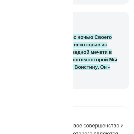
Читать в контексте
Глава 17, Страница 282, Джуз 15
1
.
Пречист Тот, Кто перенес ночью Своего
раба, чтобы показать ему некоторые из
Наших знамений, из Заповедной мечети в
мечеть аль-Акса, окрестностям которой Мы
даровали благословение. Воистину, Он -
Слышащий, Видящий.
-
Russian Translation ( Elmir Kuliev )
Прочитайте тафсир.
Russian Tafseer Al Saddi
Всевышний подчеркнул свое совершенство и
величие, проявлениями которого являются