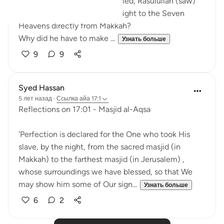
Do we realise that if Allah willed, Rasulullah (saw)
could have been brought straight to the Seven
Heavens directly from Makkah?
Why did he have to make ...
Узнать больше
9
9
Syed Hassan
5 лет назад
·
Ссылка
айа 17:1
Reflections on 17:01 - Masjid al-Aqsa
'Perfection is declared for the One who took His
slave, by the night, from the sacred masjid (in
Makkah) to the farthest masjid (in Jerusalem) ,
whose surroundings we have blessed, so that We
may show him some of Our sign...
Узнать больше
6
2