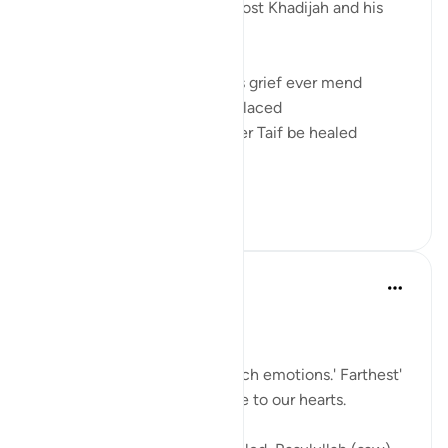
Prophet peace be upon him lost Khadijah and his
uncle in the same year
And it's thought how will this grief ever mend
How will the loss ever be replaced
How will the devastation after Taif be healed
And then a...
Узнать больше
11
2
Sherene Mansor
5 лет назад
·
Ссылка
айа 17:1
Al Aqsa.
The place that evokes so much emotions.' Farthest'
mosque but so dear and close to our hearts.