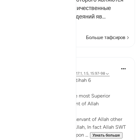
Его великие деяния и величественные
милости. Одним из таких деяний яв…
Читать далее
Больше тафсиров
Уроки
Dr. Akram Kassab
5 лет назад
·
Ссылка
айа 18:1, 72:19, 17:1, 1:5, 15:97-98
Reflections from Surah Al Fatihah 6
A state of worship is from the most Superior
positions for the Slave/Servant of Allah
There is no higher rank for a servant of Allah other
than a state of worshipping Allah, In fact Allah SWT
named His Messenger may upon ...
Узнать больше