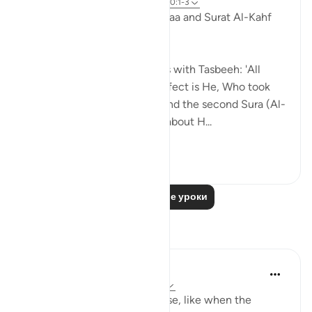
6 лет назад
·
Ссылка
айа 18:1, 17:1, 110:1-3
These two Suras, Surat Al-Israa and Surat Al-Kahf
go hand in hand.
The first Sura (Al-Israa) starts with Tasbeeh: 'All
glory be to the One, how perfect is He, Who took
His servant on this journey' and the second Sura (Al-
Kahf) starts off with a verse about H...
Узнать больше
25
1
Читать другие уроки
Размышления
R. Ebied
2 года назад
·
Ссылка
айа 17:1, 2:45
Sometimes the grief is intense, like when the