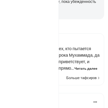
Поклоняйся Господу твоему, пока убежденность
(смерть) не явится к тебе.
-
Russian Translation ( Elmir Kuliev )
Прочитайте тафсир.
Russian Tafseer Al Saddi
Аллах обещал наказать тех, кто пытается
опровергнуть учение Пророка Мухаммада, да
благословит его Аллах и приветствует, и
мешает людям встать на прямо…
Читать далее
Больше тафсиров
Уроки
Sohaib Saeed
5 лет назад
·
Ссылка
айа 15:95