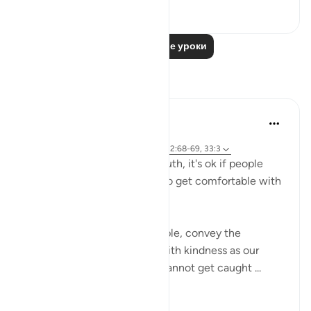
43
37
Читать другие уроки
Размышления
A Siddiqui
6 лет назад
·
Ссылка
айа 26:27, 15:6, 17:81, 15:95, 22:68-69, 33:3
If you're on the side of the truth, it's ok if people
think you're crazy. We have to get comfortable with
being misunderstood.
Yes, we should educate people, convey the
message, and treat people with kindness as our
religon commands, but we cannot get caught ...
Узнать больше
21
13