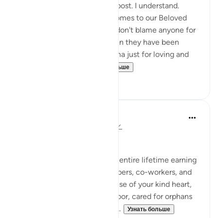
Some people won't like this post. I understand.
Emotions run high when it comes to our Beloved
Prophet ﷺ and his honour. I don't blame anyone for
their feelings, especially when they have been
subjected to abuse and trauma just for loving and
following that Pr...
Узнать больше
50
17
Hammad Fahim
3 года назад
·
Ссылка
айа 15:95-99
Dealing with disappointment
Just imagine, you spent your entire lifetime earning
the trust of your family members, co-workers, and
the entire community. Because of your kind heart,
you hosted guests, fed the poor, cared for orphans
and helped the needy, and n...
Узнать больше