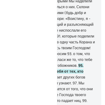
заглядывайся на блага, которыми Мы наделили
некоторых из них, и не печалься о них. Склони
свои крылья перед верующими (будь добр и
милосерден к ним)
89
.
и говори: «Воистину, я -
всего лишь предостерегающий и разъясняющий
увещеватель».
90
.
Мы также ниспослали его
(наказание) разделяющим,
91
.
которые поделили
Коран на части (уверовали в одну часть Корана и
отвергли другую).
92
.
Клянусь твоим Господом!
Мы непременно всех их спросим
93
.
о том, что
они совершали.
94
.
Провозгласи же то, что тебе
велено, и отвернись от многобожников.
95
.
Воистину, Мы избавили тебя от тех, кто
насмехается,
96
.
кто признает других богов
помимо Аллаха, и скоро они узнают.
97
.
Мы
знаем, что твоя грудь сжимается от того, что они
говорят.
98
.
Так восславь же Господа твоего
хвалой и будь в числе тех, кто падает ниц.
99
.