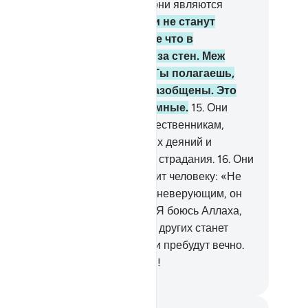
льнее, чем Аллаха, поскольку они являются
дьми непонимающими.
14
.
Они не станут
ажаться с вами вместе, разве что в
репленных селениях или из-за стен. Меж
бой у них жестокая вражда. Ты полагаешь,
о они едины, но сердца их разобщены. Это
тому, что они - люди неразумные.
15
.
Они
добны своим недавним предшественникам,
торые вкусили пагубность своих деяний и
торым уготованы мучительные страдания.
16
.
Они
добны дьяволу, который говорит человеку: «Не
руй!». Когда же тот становится неверующим, он
ворит: «Я не причастен к тебе! Я боюсь Аллаха,
спода миров».
17
.
Концом тех и других станет
падание в Огонь, в котором они пребудут вечно.
ково воздаяние беззаконникам!
ssian Translation ( Elmir Kuliev )