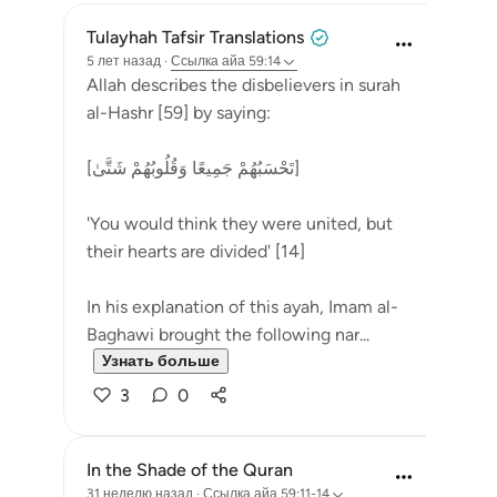
Tulayhah Tafsir Translations
5 лет назад
·
Ссылка
айа 59:14
Allah describes the disbelievers in surah
al-Hashr [59] by saying:
[تَحْسَبُهُمْ جَمِيعًا وَقُلُوبُهُمْ شَتَّىٰ]
'You would think they were united, but
their hearts are divided' [14]
In his explanation of this ayah, Imam al-
Baghawi brought the following nar...
Узнать больше
3
0
In the Shade of the Quran
31 неделю назад
·
Ссылка
айа 59:11-14