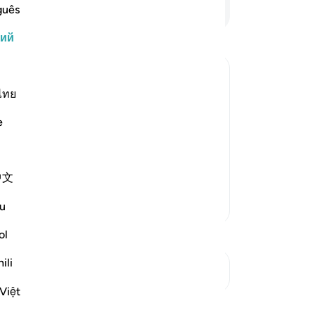
си
Продолжить чтение
guês
лю
кий
ср
ук
со
чт
ไทย
ешительно сражаться с вами, разве
по
а высокими стенами и ограждениями.
e
по
вление. Но это не говорит об их
ко
е на самих себя, а на крепости …
ко
中文
по
ве
Больше тафсиров
u
го
Го
ol
по
ili
Та
См. Перекрестки
-
Ru
Việt
Размышления