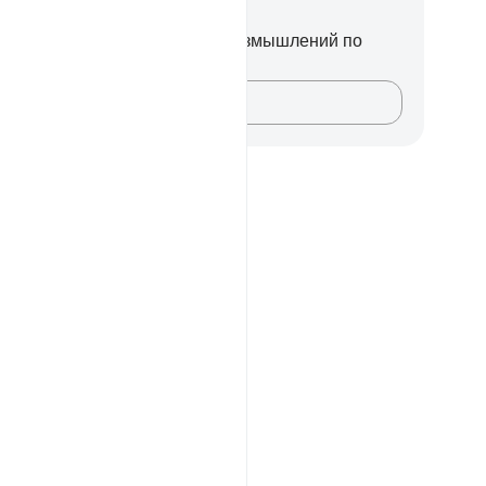
метки и размышления
вас нет никаких заметок или размышлений по
ому стиху.
Зафиксируйте свои мысли…