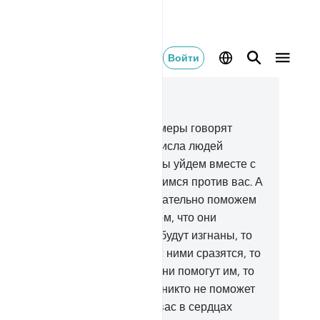
Войти
тать в контексте
ва 59, Страница 547, Джуз 28
Разве ты не видишь, что лицемеры говорят
оим неверующим братьям из числа людей
сания: «Если вас изгонят, то мы уйдем вместе с
ми и никогда никому не подчинимся против вас. А
ли с вами сразятся, то мы обязательно поможем
м». Аллах свидетельствует о том, что они
ляются лжецами.
12
.
Если они будут изгнаны, то
 не уйдут вместе с ними. Если с ними сразятся, то
и не помогут им. А если даже они помогут им, то
вернут вспять, после чего уже никто не поможет
.
13
.
Воистину, они страшатся вас в сердцах