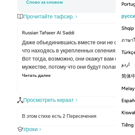
Слово за словом
Portu
русс
Прочитайте тафсир.
Shqip
Russian Tafseer Al Saddi
ภาษา
Даже объединившись вместе они не станут р
что находясь в укрепленных селениях или з
Türkç
Вот тогда, возможно, они окажут вам сопроти
اردو
мужестве, потому что они будут полагаться н
Читать далее
简体
Melay
Просмотреть кираат
Españ
Kiswah
В этом стихе есть 2 Пересечения
Tiếng 
Уроки