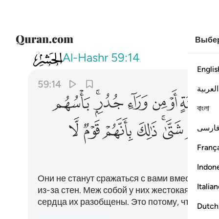
Выбер
059
لا يقاتلونكم جميعا الا في قرى مح
Al-Hashr
59:14
Englis
59:14
العربية
ﲜ
ﲝ
ﲞ
ﲟ
ﲠﲡ
ﲢ
বাংলা
ﲩﲪ
ﲫ
ﲬ
ﲭ
ﲮ
ارسی
França
Indon
Они не станут сражаться с вами вместе, раз
Italia
из-за стен. Меж собой у них жестокая вражд
сердца их разобщены. Это потому, что они 
Dutch