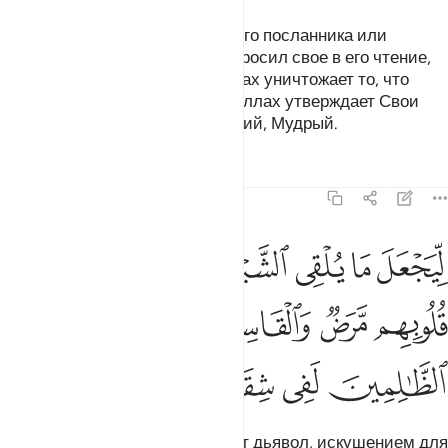
Мы не отправляли до тебя такого посланника или
пророка, чтобы дьявол не подбросил свое в его чтение,
когда он читал откровение. Аллах уничтожает то, что
подбрасывает дьявол. Потом Аллах утверждает Свои
знамения, ведь Аллах - Знающий, Мудрый.
Тафсиры
Уроки
Размышления
22:53
ﲕ
ﲖ
ﲗ
ﲘ
ﲙ
ﲚ
ﲛ
يجعل ما يلقي الشيطان فتنة للذين في قلوبهم مرض والقاسية قلوبهم وا
ِّيَجْعَلَ مَا يُلْقِى ٱلشَّيْطَـٰنُ فِتْنَةًۭ لِّلَّذِينَ فِى قُلُوبِهِم مَّرَضٌۭ وَٱلْقَاسِيَةِ
ﲜ
ﲝ
ﲞ
ﲟﲠ
ﲡ
ﲢ
ﲣ
ﲤ
ﲥ
ﲦ
Он делает то, что подбрасывает дьявол, искушением для