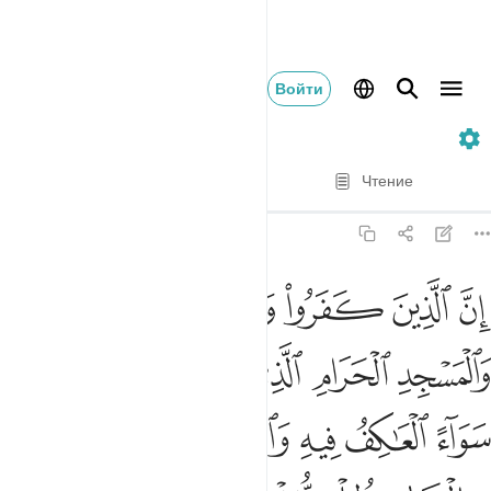
Войти
22. Al-Hajj
Стих за стихом
Чтение
Перевод
: Эльмир Кулиев
22:25
ﱋ
ﱌ
ﱍ
ﱎ
ﱏ
ﱐ
ﱑ
ن الذين كفروا ويصدون عن سبيل الله والمسجد الحرام الذي جعلناه للنا
ِنَّ ٱلَّذِينَ كَفَرُوا۟ وَيَصُدُّونَ عَن سَبِيلِ ٱللَّهِ وَٱلْمَسْجِدِ ٱلْحَرَامِ ٱلَّذِى جَعَلْن
ﱒ
ﱓ
ﱔ
ﱕ
ﱖ
ﱗ
ﱘ
ﱙ
ﱚﱛ
ﱜ
ﱝ
ﱞ