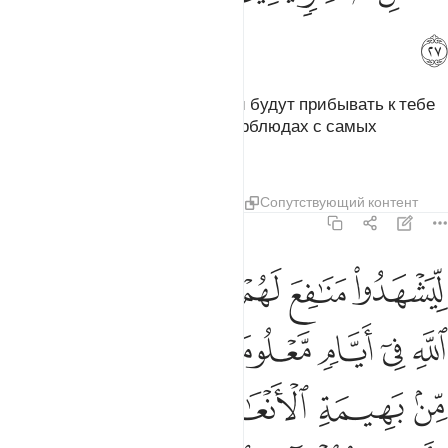
ﲅ
Возвести людям о хадже, и они будут прибывать к тебе
пешком и на всех поджарых верблюдах с самых
отдаленных дорог.
Тафсиры
Уроки
Размышления
Сопутствующий контент
22:28
ﲆ
ﲇ
ﲈ
ﲉ
ﲊ
يشهدوا منافع لهم ويذكروا اسم الله في ايام معلومات على ما رزقهم من ب
ِّيَشْهَدُوا۟ مَنَـٰفِعَ لَهُمْ وَيَذْكُرُوا۟ ٱسْمَ ٱللَّهِ فِىٓ أَيَّامٍۢ مَّعْل
ﲋ
ﲌ
ﲍ
ﲎ
ﲏ
ﲐ
ﲑ
ﲒ
ﲓ
ﲔﲕ
ﲖ
ﲗ