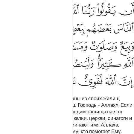
ﱔ
ﱕ
ﱖ
ﱗﱘ
ﱙ
ﱚ
ﱛ
ﱜ
ﱝ
ﱞ
ﱟ
ﱠ
ﱡ
ﱢ
ﱣ
ﱤ
ﱥ
ﱦ
ﱧ
ﱨﱩ
ﱪ
ﱫ
ﱬ
ﱭﱮ
ﱯ
ﱰ
ﱱ
ﱲ
ﱳ
Они были несправедливо изгнаны из своих жилищ
только за то, что говорили: «Наш Господь - Аллах». Если
бы Аллах не позволил одним людям защищаться от
других, то были бы разрушены кельи, церкви, синагоги и
мечети, в которых премного поминают имя Аллаха.
Аллах непременно помогает тому, кто помогает Ему.