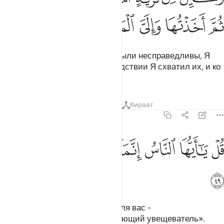
ﱘ
ﱙ
ﱚ
ﱛ
ﱜ
Скольким селениям, которые были несправедливы, Я
предоставил отсрочку! Впоследствии Я схватил их, и ко
Мне предстоит прибытие.
Тафсиры
Уроки
Размышления
Кираат
22:49
ﱝ
ﱞ
ﱟ
ﱠ
ل يا ايها الناس انما انا لكم نذير مبين ٤٩
ﱡ
ﱢ
ﱣ
ﱤ
ُلْ يَـٰٓأَيُّهَا ٱلنَّاسُ إِنَّمَآ أَنَا۠ لَكُمْ نَذِيرٌۭ مُّبِينٌۭ ٤٩
ﱥ
Скажи: «О люди! Воистину, я для вас -
предостерегающий и разъясняющий увещеватель».