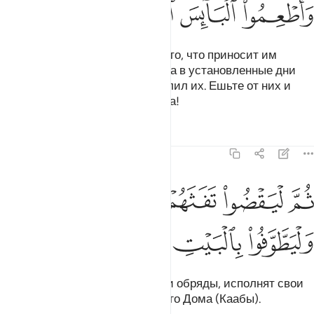
ﲘ
ﲙ
ﲚ
ﲛ
Пусть они засвидетельствуют то, что приносит им
пользу, и поминают имя Аллаха в установленные дни
над скотиной, которой Он наделил их. Ешьте от них и
кормите неимущего страдальца!
Тафсиры
Уроки
Размышления
22:29
ﲜ
ﲝ
ﲞ
ﲟ
م ليقضوا تفثهم وليوفوا نذورهم وليطوفوا بالبيت العتيق ٢٩
ﲠ
ُمَّ لْيَقْضُوا۟ تَفَثَهُمْ وَلْيُوفُوا۟ نُذُورَهُمْ وَلْيَطَّوَّفُوا۟ بِٱلْبَيْتِ 
ﲡ
ﲢ
ﲣ
ﲤ
Затем пусть они завершат свои обряды, исполнят свои
обеты и обойдут вокруг древнего Дома (Каабы).