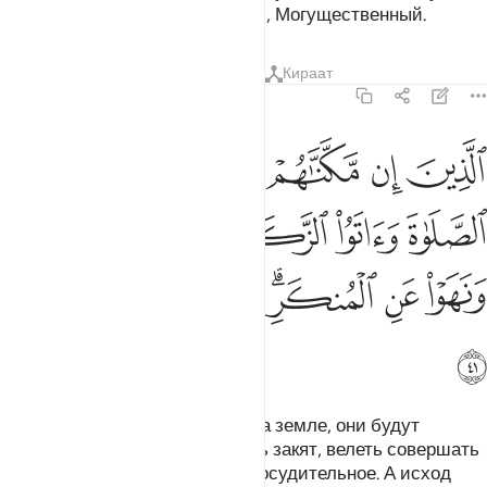
Воистину, Аллах - Всесильный, Могущественный.
Тафсиры
Уроки
Размышления
Кираат
22:41
ﱴ
ﱵ
ﱶ
ﱷ
ﱸ
ﱹ
لذين ان مكناهم في الارض اقاموا الصلاة واتوا الزكاة وامروا بالمعروف ون
لَّذِينَ إِن مَّكَّنَّـٰهُمْ فِى ٱلْأَرْضِ أَقَامُوا۟ ٱلصَّلَوٰةَ وَءَاتَوُا۟ ٱلزَّكَوٰةَ
ﱺ
ﱻ
ﱼ
ﱽ
ﱾ
ﱿ
ﲀ
ﲁﲂ
ﲃ
ﲄ
ﲅ
ﲆ
Если Мы одарим их властью на земле, они будут
совершать намаз, выплачивать закят, велеть совершать
одобряемое и запрещать предосудительное. А исход