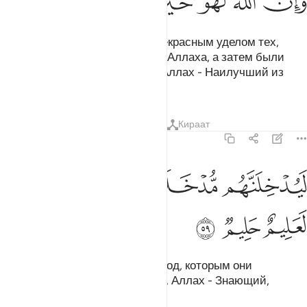
ﱦ
ﱧ
ﱨ
ﱩ
ﱪ
ﱫ
Аллах непременно наделит прекрасным уделом тех,
которые переселились на пути Аллаха, а затем были
убиты или умерли. Воистину, Аллах - Наилучший из
дарующих удел.
Тафсиры
Уроки
Размышления
Кираат
22:59
ﱬ
ﱭ
يدخلنهم مدخلا يرضونه وان الله لعليم حليم ٥٩
ﱮﱯ
ﱰ
ﱱ
َيُدْخِلَنَّهُم مُّدْخَلًۭا يَرْضَوْنَهُۥ ۗ وَإِنَّ ٱللَّهَ لَعَلِيمٌ حَلِيمٌۭ ٥٩
ﱲ
ﱳ
ﱴ
Он непременно введет их во вход, которым они
останутся довольны. Воистину, Аллах - Знающий,
Выдержанный.