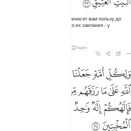
ﱬ
ﱭ
ﱮ
Они (жертвенные животные) приносят вам пользу до
определенного времени, а место их заклания - у
древнего Дома (Каабы).
Тафсиры
Уроки
Размышления
Хадис
22:34
ﱯ
ﱰ
ﱱ
ﱲ
ﱳ
ﱴ
لكل امة جعلنا منسكا ليذكروا اسم الله على ما رزقهم من بهيمة الانعام ف
َلِكُلِّ أُمَّةٍۢ جَعَلْنَا مَنسَكًۭا لِّيَذْكُرُوا۟ ٱسْمَ ٱللَّهِ عَلَىٰ مَا رَ
ﱵ
ﱶ
ﱷ
ﱸ
ﱹ
ﱺ
ﱻﱼ
ﱽ
ﱾ
ﱿ
ﲀ
ﲁﲂ
ﲃ
ﲄ
ﲅ