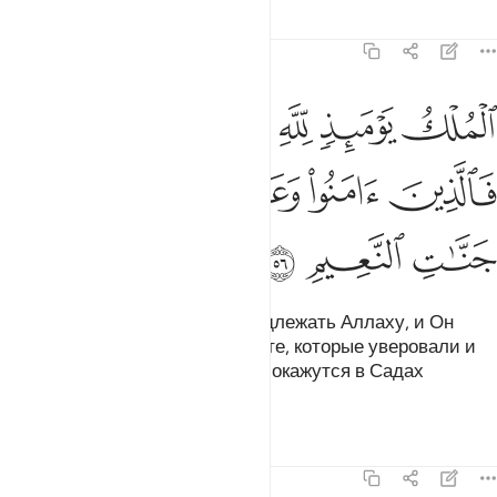
Тафсиры
Уроки
Размышления
22:56
ﱁ
ﱂ
ﱃ
ﱄ
ﱅﱆ
لملك يوميذ لله يحكم بينهم فالذين امنوا وعملوا الصالحات في جنات النعي
لْمُلْكُ يَوْمَئِذٍۢ لِّلَّهِ يَحْكُمُ بَيْنَهُمْ ۚ فَٱلَّذِينَ ءَامَنُوا۟ وَعَمِلُ
ﱇ
ﱈ
ﱉ
ﱊ
ﱋ
ﱌ
ﱍ
ﱎ
Власть в тот день будет принадлежать Аллаху, и Он
рассудит между ними. И тогда те, которые уверовали и
совершали праведные деяния, окажутся в Садах
блаженства.
Тафсиры
Уроки
Размышления
22:57