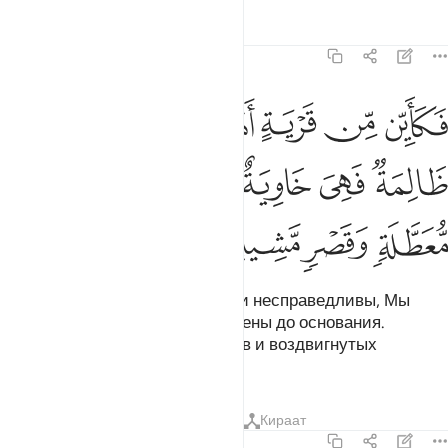
Тафсиры
Уроки
Размышления
22:45
ﲥ
ﲦ
ﲧ
ﲨ
ﲩ
كاين من قرية اهلكناها وهي ظالمة فهي خاوية على عروشها وبير معطل
َكَأَيِّن مِّن قَرْيَةٍ أَهْلَكْنَـٰهَا وَهِىَ ظَالِمَةٌۭ فَهِىَ خَاوِيَةٌ عَلَىٰ عُرُوشِهَا وَبِئ
ﲪ
ﲫ
ﲬ
ﲭ
ﲮ
ﲯ
ﲰ
ﲱ
ﲲ
ﲳ
Сколько селений, которые были несправедливы, Мы
погубили, и теперь они разрушены до основания.
Сколько заброшенных колодцев и воздвигнутых
дворцов!
Тафсиры
Уроки
Размышления
Кираат
22:46