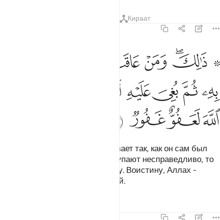
Тафсиры
Уроки
Размышления
Кираат
22:60
ﱵ ﱶﱷ
ﱸ
ﱹ
ﱺ
ﱻ
ﱼ
الك ومن عاقب بمثل ما عوقب به ثم بغي عليه لينصرنه الله ان الله لعفو
َٰلِكَ وَمَنْ عَاقَبَ بِمِثْلِ مَا عُوقِبَ بِهِۦ ثُمَّ بُغِىَ عَلَيْهِ لَيَنصُرَنَّهُ ٱللَّهُ ۗ إِنَّ ٱلل
ﱽ
ﱾ
ﱿ
ﲀ
ﲁ
ﲂﲃ
ﲄ
ﲅ
ﲆ
ﲇ
ﲈ
Вот так! Если кто-либо наказывает так, как он сам был
наказан, после чего с ним поступают несправедливо, то
Аллах непременно поможет ему. Воистину, Аллах -
Снисходительный, Прощающий.
Тафсиры
Уроки
Размышления
22:61