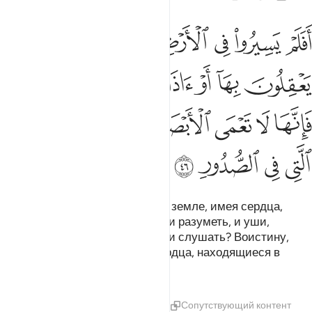
ﲴ
ﲵ
ﲶ
ﲷ
ﲸ
ﲹ
ﲺ
فلم يسيروا في الارض فتكون لهم قلوب يعقلون بها او اذان يسمعون بها فا
َفَلَمْ يَسِيرُوا۟ فِى ٱلْأَرْضِ فَتَكُونَ لَهُمْ قُلُوبٌۭ يَعْقِلُونَ بِهَآ أَوْ ء
ﲻ
ﲼ
ﲽ
ﲾ
ﲿ
ﳀﳁ
ﳂ
ﳃ
ﳄ
ﳅ
ﳆ
ﳇ
ﳈ
ﳉ
ﳊ
ﳋ
ﳌ
Разве они не странствовали по земле, имея сердца,
посредством которых они могли разуметь, и уши,
посредством которых они могли слушать? Воистину,
слепнут не глаза, а слепнут сердца, находящиеся в
груди.
Тафсиры
Уроки
Размышления
Сопутствующий контент