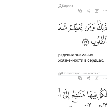
Тафсиры
Уроки
Размышления
Кираат
22:32
ﱘﱙ
ﱚ
ﱛ
ﱜ
ﱝ
الك ومن يعظم شعاير الله فانها من تقوى القلوب ٣٢
ﱞ
ﱟ
ﱠ
َٰلِكَ وَمَن يُعَظِّمْ شَعَـٰٓئِرَ ٱللَّهِ فَإِنَّهَا مِن تَقْوَى ٱلْقُلُوبِ ٣٢
ﱡ
ﱢ
Вот так! И если кто почитает обрядовые знамения
Аллаха, то это исходит от богобоязненности в сердцах.
Тафсиры
Уроки
Размышления
Сопутствующий контент
22:33
ﱣ
ﱤ
ﱥ
ﱦ
ﱧ
ﱨ
ﱩ
كم فيها منافع الى اجل مسمى ثم محلها الى البيت العتيق ٣٣
ﱪ
ﱫ
َكُمْ فِيهَا مَنَـٰفِعُ إِلَىٰٓ أَجَلٍۢ مُّسَمًّۭى ثُمَّ مَحِلُّهَآ إِلَى ٱلْبَيْتِ