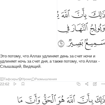
ﲉ
ﲊ
ﲋ
ﲌ
ﲍ
ﲎ
ﲏ
الك بان الله يولج الليل في النهار ويولج النهار في الليل وان الله سميع بص
َٰلِكَ بِأَنَّ ٱللَّهَ يُولِجُ ٱلَّيْلَ فِى ٱلنَّهَارِ وَيُولِجُ ٱلنَّهَارَ فِى ٱلَّيْلِ وَأَنَّ ٱللَّه
ﲐ
ﲑ
ﲒ
ﲓ
ﲔ
ﲕ
ﲖ
ﲗ
ﲘ
Это потому, что Аллах удлиняет день за счет ночи и
удлиняет ночь за счет дня, а также потому, что Аллах -
Слышащий, Видящий.
Тафсиры
Уроки
Размышления
22:62
ﲙ
ﲚ
ﲛ
ﲜ
ﲝ
ﲞ
ﲟ
الك بان الله هو الحق وان ما يدعون من دونه هو الباطل وان الله هو العلي 
َٰلِكَ بِأَنَّ ٱللَّهَ هُوَ ٱلْحَقُّ وَأَنَّ مَا يَدْعُونَ مِن دُونِهِۦ هُوَ ٱلْبَـٰطِلُ 