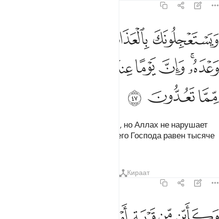
22:47
ﱁ
ﱂ
ﱃ
ﱄ
ﱅ
يستعجلونك بالعذاب ولن يخلف الله وعده وان يوما عند ربك كالف سنة م
َيَسْتَعْجِلُونَكَ بِٱلْعَذَابِ وَلَن يُخْلِفَ ٱللَّهُ وَعْدَهُۥ ۚ وَإِنَّ يَوْمًا عِندَ رَبِّكَ كَأَلْفِ
ﱆﱇ
ﱈ
ﱉ
ﱊ
ﱋ
ﱌ
ﱍ
ﱎ
ﱏ
ﱐ
Они торопят тебя с наказанием, но Аллах не нарушает
Своего обещания, и день у твоего Господа равен тысяче
лет по тому, как вы считаете.
Тафсиры
Уроки
Размышления
Кираат
22:48
ﱑ
ﱒ
ﱓ
ﱔ
ﱕ
ﱖ
كاين من قرية امليت لها وهي ظالمة ثم اخذتها والي المصير ٤٨
ﱗ
َكَأَيِّن مِّن قَرْيَةٍ أَمْلَيْتُ لَهَا وَهِىَ ظَالِمَةٌۭ ثُمَّ أَخَذْتُهَا وَإِلَىَّ ٱ