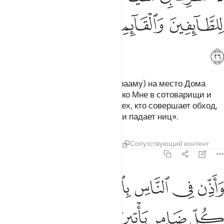
ﱲ
ﱳ
ﱴ
ﱵ
ﱶ
Вот Мы указали Ибрахиму (Аврааму) на место Дома
(Каабы): «Ничего не приобщай ко Мне в сотоварищи и
очищай Мой Дом (Каабу) для тех, кто совершает обход,
выстаивает намазы, кланяется и падает ниц».
Тафсиры
Уроки
Размышления
Сопутствующий контент
22:27
ﱷ
ﱸ
ﱹ
ﱺ
ﱻ
ﱼ
ﱽ
اذن في الناس بالحج ياتوك رجالا وعلى كل ضامر ياتين من كل فج عميق 
َأَذِّن فِى ٱلنَّاسِ بِٱلْحَجِّ يَأْتُوكَ رِجَالًۭا وَعَلَىٰ كُلِّ ضَامِرٍۢ يَأْتِينَ مِن كُلّ
ﱾ
ﱿ
ﲀ
ﲁ
ﲂ
ﲃ
ﲄ