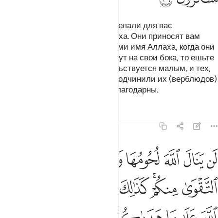
Жертвенных верблюдов Мы сделали для вас
обрядовыми знамениями Аллаха. Они приносят вам
пользу. Произносите же над ними имя Аллаха, когда они
стоят рядами. Когда же они падут на свои бока, то ешьте
от них и кормите тех, кто довольствуется малым, и тех,
кто просит от нищеты. Так Мы подчинили их (верблюдов)
вам, - быть может, вы будете благодарны.
Тафсиры
Уроки
Размышления
22:37
ﲵ
ﲶ
ﲷ
ﲸ
ﲹ
ﲺ
ﲻ
ﲼ
ن ينال الله لحومها ولا دماوها ولاكن يناله التقوى منكم كذالك سخرها ل
َن يَنَالَ ٱللَّهَ لُحُومُهَا وَلَا دِمَآؤُهَا وَلَـٰكِن يَنَالُهُ ٱلتَّقْوَىٰ مِنكُمْ 
ﲽ
ﲾﲿ
ﳀ
ﳁ
ﳂ
ﳃ
ﳄ
ﳅ
ﳆ
ﳇﳈ
ﳉ
ﳊ
ﳋ