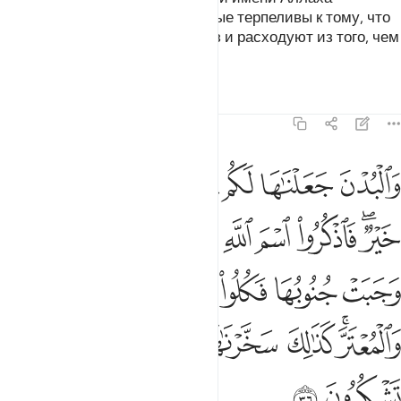
переполняются страхом, которые терпеливы к тому, что
их постигает, совершают намаз и расходуют из того, чем
Мы их наделили.
Тафсиры
Уроки
Размышления
22:36
ﲖ
ﲗ
ﲘ
ﲙ
ﲚ
ﲛ
ﲜ
ﲝ
البدن جعلناها لكم من شعاير الله لكم فيها خير فاذكروا اسم الله عليه
َٱلْبُدْنَ جَعَلْنَـٰهَا لَكُم مِّن شَعَـٰٓئِرِ ٱللَّهِ لَكُمْ فِيهَا خَيْرٌۭ ۖ فَٱذْكُرُوا۟ ٱسْمَ ٱللَّهِ عَلَيْهَا
ﲞﲟ
ﲠ
ﲡ
ﲢ
ﲣ
ﲤﲥ
ﲦ
ﲧ
ﲨ
ﲩ
ﲪ
ﲫ
ﲬ
ﲭﲮ
ﲯ
ﲰ
ﲱ
ﲲ
ﲳ
ﲴ