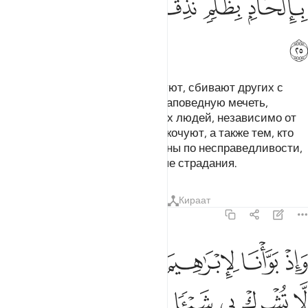
ﱟ
ﱠ
ﱡ
ﱢ
ﱣ
ﱤ
ﱥ
Воистину, тем, которые не веруют, сбивают других с
пути Аллаха, не пускают их в Заповедную мечеть,
которую Мы воздвигли для всех людей, независимо от
того, проживают они в ней или кочуют, а также тем, кто
желает там уклониться от истины по несправедливости,
Мы дадим вкусить мучительные страдания.
Тафсиры
Уроки
Размышления
Кираат
22:26
ﱦ
ﱧ
ﱨ
ﱩ
ﱪ
ﱫ
اذ بوانا لابراهيم مكان البيت ان لا تشرك بي شييا وطهر بيتي للطايفين وا
َإِذْ بَوَّأْنَا لِإِبْرَٰهِيمَ مَكَانَ ٱلْبَيْتِ أَن لَّا تُشْرِكْ بِى شَيْـًۭٔا وَطَهِّ
ﱬ
ﱭ
ﱮ
ﱯ
ﱰ
ﱱ