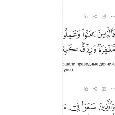
Тафсиры
Уроки
Размышления
22:50
ﱦ
ﱧ
ﱨ
ﱩ
الذين امنوا وعملوا الصالحات لهم مغفرة ورزق كريم ٥٠
ﱪ
َٱلَّذِينَ ءَامَنُوا۟ وَعَمِلُوا۟ ٱلصَّـٰلِحَـٰتِ لَهُم مَّغْفِرَةٌۭ وَرِزْقٌۭ كَرِيمٌۭ ٠
ﱫ
ﱬ
ﱭ
ﱮ
Тем, которые уверовали и совершали праведные деяния,
уготованы прощение и щедрый удел.
Тафсиры
Уроки
Размышления
22:51
ﱯ
ﱰ
ﱱ
ﱲ
الذين سعوا في اياتنا معاجزين اولايك اصحاب الجحيم ٥١
ﱳ
َٱلَّذِينَ سَعَوْا۟ فِىٓ ءَايَـٰتِنَا مُعَـٰجِزِينَ أُو۟لَـٰٓئِكَ أَصْحَـٰبُ ٱلْجَحِ