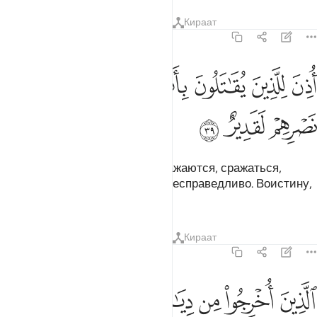
Тафсиры
Уроки
Размышления
Кираат
22:39
ﱁ
ﱂ
ﱃ
ﱄ
ﱅﱆ
ﱇ
ذن للذين يقاتلون بانهم ظلموا وان الله على نصرهم لقدير ٣٩
ﱈ
ﱉ
ُذِنَ لِلَّذِينَ يُقَـٰتَلُونَ بِأَنَّهُمْ ظُلِمُوا۟ ۚ وَإِنَّ ٱللَّهَ عَلَىٰ نَصْرِهِمْ لَقَدِيرٌ ٣٩
ﱊ
ﱋ
ﱌ
Дозволено тем, против кого сражаются, сражаться,
потому что с ними поступили несправедливо. Воистину,
Аллах способен помочь им.
Тафсиры
Уроки
Размышления
Кираат
22:40
ﱍ
ﱎ
ﱏ
ﱐ
ﱑ
ﱒ
ﱓ
لذين اخرجوا من ديارهم بغير حق الا ان يقولوا ربنا الله ولولا دفع ال
لَّذِينَ أُخْرِجُوا۟ مِن دِيَـٰرِهِم بِغَيْرِ حَقٍّ إِلَّآ أَن يَقُولُوا۟ رَبُّنَا ٱللَّهُ ۗ وَلَوْلَا دَفْعُ ٱل