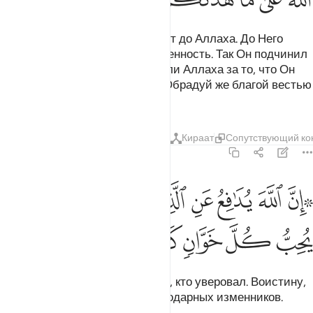
Ни мясо, ни кровь их не доходят до Аллаха. До Него
доходит лишь ваша богобоязненность. Так Он подчинил
их вам, чтобы вы возвеличивали Аллаха за то, что Он
наставил вас на прямой путь. Обрадуй же благой вестью
творящих добро.
Тафсиры
Уроки
Размышления
Кираат
Сопутствующий ко
22:38
ﳌﳍ
ﳎ
ﳏ
ﳐ
ﳑ
ﳒﳓ
ﳔ
۞ ن الله يدافع عن الذين امنوا ان الله لا يحب كل خوان كفور ٣٨
ﳕ
ﳖ
 ِنَّ ٱللَّهَ يُدَٰفِعُ عَنِ ٱلَّذِينَ ءَامَنُوٓا۟ ۗ إِنَّ ٱللَّهَ لَا يُحِبُّ كُلَّ خَوَّانٍۢ كَفُورٍ ٣٨
ﳗ
ﳘ
ﳙ
ﳚ
ﳛ
Воистину, Аллах оберегает тех, кто уверовал. Воистину,
Аллах не любит всяких неблагодарных изменников.