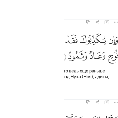
всех дел - у Аллаха.
Тафсиры
Уроки
Размышления
22:42
ﲇ
ﲈ
ﲉ
ﲊ
ان يكذبوك فقد كذبت قبلهم قوم نوح وعاد وثمود ٤٢
ﲋ
ﲌ
َإِن يُكَذِّبُوكَ فَقَدْ كَذَّبَتْ قَبْلَهُمْ قَوْمُ نُوحٍۢ وَعَادٌۭ وَثَمُودُ ٤٢
ﲍ
ﲎ
ﲏ
ﲐ
Если они сочтут тебя лжецом, то ведь еще раньше
пророков считали лжецами народ Нуха (Ноя), адиты,
самудяне,
Тафсиры
Уроки
Размышления
22:43
قوم ابراهيم وقوم لوط ٤٣