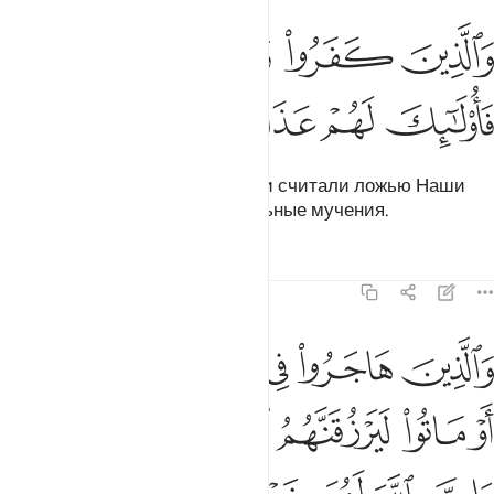
ﱏ
ﱐ
ﱑ
الذين كفروا وكذبوا باياتنا فاولايك لهم عذاب مهين ٥٧
ﱒ
َٱلَّذِينَ كَفَرُوا۟ وَكَذَّبُوا۟ بِـَٔايَـٰتِنَا فَأُو۟لَـٰٓئِكَ لَهُمْ عَذَابٌۭ مُّهِينٌۭ ٥٧
ﱓ
ﱔ
ﱕ
ﱖ
ﱗ
Тем же, которые не уверовали и считали ложью Наши
знамения, уготованы унизительные мучения.
Тафсиры
Уроки
Размышления
22:58
ﱘ
ﱙ
ﱚ
ﱛ
ﱜ
ﱝ
ﱞ
الذين هاجروا في سبيل الله ثم قتلوا او ماتوا ليرزقنهم الله رزقا حسنا وان
َٱلَّذِينَ هَاجَرُوا۟ فِى سَبِيلِ ٱللَّهِ ثُمَّ قُتِلُوٓا۟ أَوْ مَاتُوا۟ لَيَرْزُقَنَّهُمُ 
ﱟ
ﱠ
ﱡ
ﱢ
ﱣ
ﱤﱥ