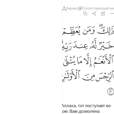
Тафсиры
Уроки
Размышления
Кираат
Сопутствующий ко
22:30
ﲥﲦ
ﲧ
ﲨ
ﲩ
ﲪ
ﲫ
الك ومن يعظم حرمات الله فهو خير له عند ربه واحلت لكم الانعام الا ما
َٰلِكَ وَمَن يُعَظِّمْ حُرُمَـٰتِ ٱللَّهِ فَهُوَ خَيْرٌۭ لَّهُۥ عِندَ رَبِّهِۦ ۗ وَأُ
ﲬ
ﲭ
ﲮ
ﲯﲰ
ﲱ
ﲲ
ﲳ
ﲴ
ﲵ
ﲶ
ﲷﲸ
ﲹ
ﲺ
ﲻ
ﲼ
ﲽ
ﲾ
ﲿ
ﳀ
Вот так! Кто почитает святыни Аллаха, тот поступает во
благо себе перед своим Господом. Вам дозволена