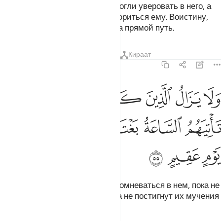
от твоего Господа, чтобы они могли уверовать в него, а
их сердца могли смиренно покориться ему. Воистину,
Аллах наставляет верующих на прямой путь.
Тафсиры
Уроки
Размышления
Кираат
22:55
ﲾ
ﲿ
ﳀ
ﳁ
ﳂ
ﳃ
ﳄ
ﳅ
لا يزال الذين كفروا في مرية منه حتى تاتيهم الساعة بغتة او ياتيهم عذاب
َلَا يَزَالُ ٱلَّذِينَ كَفَرُوا۟ فِى مِرْيَةٍۢ مِّنْهُ حَتَّىٰ تَأْتِيَهُمُ ٱلسَّاعَةُ بَغْتَةً أَوْ يَأْتِي
ﳆ
ﳇ
ﳈ
ﳉ
ﳊ
ﳋ
ﳌ
ﳍ
ﳎ
А неверующие не перестанут сомневаться в нем, пока не
нагрянет внезапно Час или пока не постигнут их мучения
в бесплодный день.