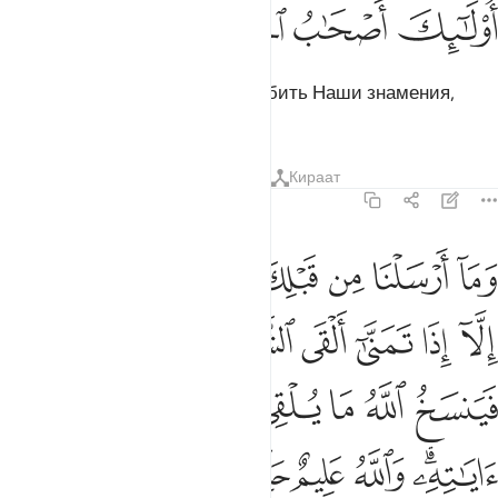
ﱴ
ﱵ
ﱶ
ﱷ
Те же, которые старались ослабить Наши знамения,
станут обитателями Огня.
Тафсиры
Уроки
Размышления
Кираат
22:52
ﱸ
ﱹ
ﱺ
ﱻ
ﱼ
ﱽ
ﱾ
ﱿ
ما ارسلنا من قبلك من رسول ولا نبي الا اذا تمنى القى الشيطان في امنيت
َمَآ أَرْسَلْنَا مِن قَبْلِكَ مِن رَّسُولٍۢ وَلَا نَبِىٍّ إِلَّآ إِذَا تَمَنَّىٰٓ أَلْقَى ٱلشَّيْطَـٰنُ 
ﲀ
ﲁ
ﲂ
ﲃ
ﲄ
ﲅ
ﲆ
ﲇ
ﲈ
ﲉ
ﲊ
ﲋ
ﲌ
ﲍ
ﲎ
ﲏﲐ
ﲑ
ﲒ
ﲓ
ﲔ