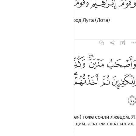
ﲑ
ﲒ
ﲓ
ﲔ
ﲕ
َقَوْمُ إِبْرَٰهِيمَ وَقَوْمُ لُوطٍۢ ٤٣
народ Ибрахима (Авраама), народ Лута (Лота)
Тафсиры
Уроки
Размышления
22:44
ﲖ
ﲗﲘ
ﲙ
ﲚﲛ
ﲜ
اصحاب مدين وكذب موسى فامليت للكافرين ثم اخذتهم فكيف كان نكير 
َأَصْحَـٰبُ مَدْيَنَ ۖ وَكُذِّبَ مُوسَىٰ فَأَمْلَيْتُ لِلْكَـٰفِرِينَ ثُمَّ أَخَذْتُهُمْ ۖ فَكَيْفَ كَانَ نَك
ﲝ
ﲞ
ﲟﲠ
ﲡ
ﲢ
ﲣ
ﲤ
и жители Мадьяна. Мусу (Моисея) тоже сочли лжецом. Я
предоставил отсрочку неверующим, а затем схватил их.
Каким же было Мое обличение!