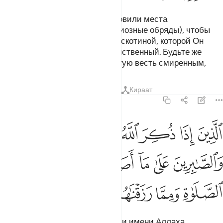
Для каждой общины Мы установили места
жертвоприношений (или религиозные обряды), чтобы
они поминали имя Аллаха над скотиной, которой Он
наделил их. Ваш Бог - Бог Единственный. Будьте же
покорны Ему. А ты сообщи благую весть смиренным,
Тафсиры
Уроки
Размышления
Кираат
22:35
ﲆ
ﲇ
ﲈ
ﲉ
ﲊ
ﲋ
لذين اذا ذكر الله وجلت قلوبهم والصابرين على ما اصابهم والمقيمي الصل
لَّذِينَ إِذَا ذُكِرَ ٱللَّهُ وَجِلَتْ قُلُوبُهُمْ وَٱلصَّـٰبِرِينَ عَلَىٰ مَآ أَصَابَهُمْ وَٱلْمُقِيمِى ٱ
ﲌ
ﲍ
ﲎ
ﲏ
ﲐ
ﲑ
ﲒ
ﲓ
ﲔ
ﲕ
сердца которых при упоминании имени Аллаха