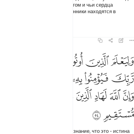
тех, чьи сердца поражены недугом и чьи сердца
ожесточены. Воистину, беззаконники находятся в
полном разладе с истиной.
Тафсиры
Уроки
Размышления
22:54
ﲧ
ﲨ
ﲩ
ﲪ
ﲫ
ﲬ
ﲭ
ليعلم الذين اوتوا العلم انه الحق من ربك فيومنوا به فتخبت له قلوبهم وا
َلِيَعْلَمَ ٱلَّذِينَ أُوتُوا۟ ٱلْعِلْمَ أَنَّهُ ٱلْحَقُّ مِن رَّبِّكَ فَيُؤْمِنُوا۟ بِهِۦ فَتُخْبِتَ ل
ﲮ
ﲯ
ﲰ
ﲱ
ﲲ
ﲳﲴ
ﲵ
ﲶ
ﲷ
ﲸ
ﲹ
ﲺ
ﲻ
ﲼ
ﲽ
Пусть знают те, кому даровано знание, что это - истина