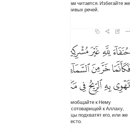
скотина, кроме той, о которой вам читается. Избегайте же
скверны идолов и избегайте лживых речей.
Тафсиры
Уроки
Размышления
22:31
ﱁ
ﱂ
ﱃ
ﱄ
ﱅﱆ
ﱇ
ﱈ
ﱉ
نفاء لله غير مشركين به ومن يشرك بالله فكانما خر من السماء فتخطفه
ُنَفَآءَ لِلَّهِ غَيْرَ مُشْرِكِينَ بِهِۦ ۚ وَمَن يُشْرِكْ بِٱللَّهِ فَكَأَنَّمَا خَرَّ مِنَ ٱلسَّم
ﱊ
ﱋ
ﱌ
ﱍ
ﱎ
ﱏ
ﱐ
ﱑ
ﱒ
ﱓ
ﱔ
ﱕ
ﱖ
ﱗ
Оставайтесь ханифами и не приобщайте к Нему
сотоварищей. А кто приобщает сотоварищей к Аллаху,
тот словно падает с неба, и птицы подхватят его, или же
ветер забросит его в далекое место.