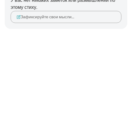
У вас нет никаких заметок или размышлений по
этому стиху.
Зафиксируйте свои мысли…
Notes
placeholders
close