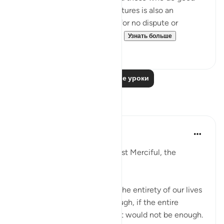
deeds are the best of all creatures is also an
absolute verdict that makes for no dispute or
argument. Its condition is al...
Узнать больше
0
0
Читать другие уроки
Размышления
Razia Zahra
2 года назад
·
Ссылка
айа 98:7
In the Name of Allah, the Most Merciful, the
Especially Merciful,
If we should praise Allah for the entirety of our lives
this praise would not be enough, if the entire
creation was to praise Allah it would not be enough.