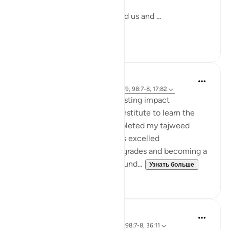
Yet, the One who has Created us and ...
Узнать больше
17
3
hafeez saba
2 года назад
·
Ссылка
айа 13:28, 3:159, 98:7-8, 17:82
Small act of kindness have lasting impact
When I first joined Al-Huda Institute to learn the
Quran, I had never fully completed my tajweed
before. Although I had always excelled
academically, achieving top grades and becoming a
software engineer, I never found...
Узнать больше
11
5
Dr Maryam Fayyaz
3 года назад
·
Ссылка
айа 50:32-34, 98:7-8, 36:11