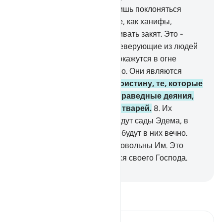
5
.
А ведь им было велено лишь поклоняться
Аллаху, служа ему искренне, как ханифы,
совершать намаз и выплачивать закят. Это -
правая вера.
6
.
Воистину, неверующие из людей
Писания и многобожников окажутся в огне
Геенны и пребудут там вечно. Они являются
наихудшими из тварей.
7
.
Воистину, те, которые
уверовали и совершали праведные деяния,
являются наилучшими из тварей.
8
.
Их
воздаянием у их Господа будут сады Эдема, в
которых текут реки. Они пребудут в них вечно.
Аллах доволен ими, и они довольны Им. Это
уготовано для тех, кто боится своего Господа.
-
Russian Translation ( Elmir Kuliev )
Прочитайте тафсир.