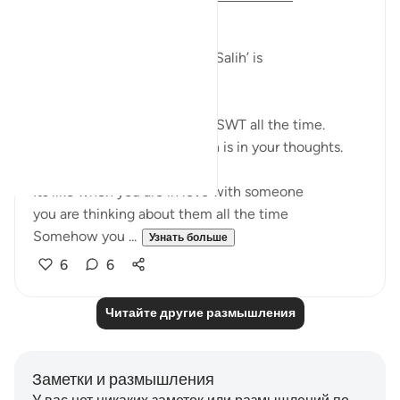
﷽
The gist of ‘Iman’ and ‘Aml e Salih’ is
‘God-consciousness‘
It means remembering Allah SWT all the time.
Whatever you are doing Allah is in your thoughts.
Its like when you are in love with someone
you are thinking about them all the time
Somehow you ...
Узнать больше
6
6
Читайте другие размышления
Заметки и размышления