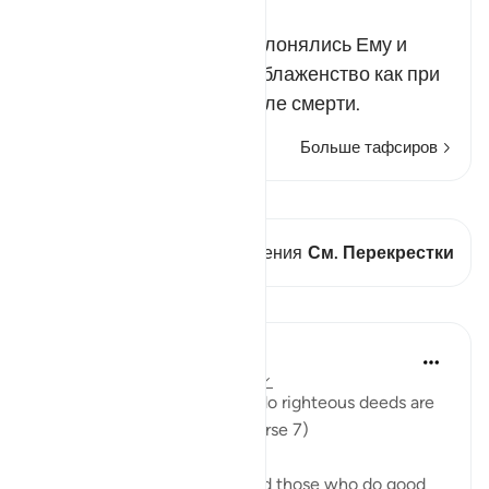
Russian Tafseer Al Saddi
Они познали Аллаха, поклонялись Ему и
благодаря этому обрели блаженство как при
жизни на земле, так и после смерти.
Больше тафсиров
Просмотреть кираат
В этом стихе есть 1 Пересечения
См. Перекрестки
Уроки
In the Shade of the Quran
31 неделю назад
·
Ссылка
айа 98:7
"But those who believe and do righteous deeds are
the best of all creatures." (Verse 7)
The verdict that believers and those who do good