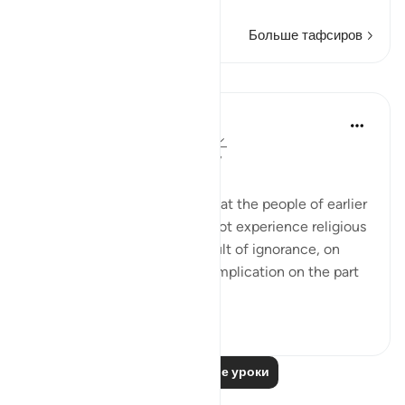
Читать далее
Больше тафсиров
Уроки
In the Shade of the Quran
31 неделю назад
·
Ссылка
айа 98:4
Internal Division and Hostility
The surah goes on to state that the people of earlier
revelations in particular did not experience religious
conflict and division as a result of ignorance, on
their part, or confusion or complication on the part
of their relig...
Узнать больше
0
0
Читать другие уроки