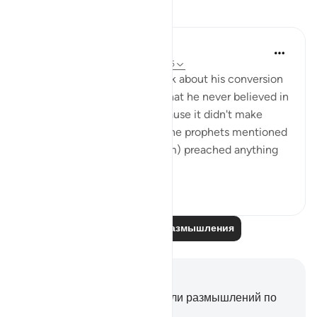
Размышления
A N
35 недель назад
·
Ссылка
айа 98:4-5
I was listening to a sheikh talk about his conversion
to Islam and he mentioned that he never believed in
the trinity as a Christian because it didn't make
sense to him since none of the prophets mentioned
in the Bible (i.e. Musa, Ibrahim) preached anything
ot...
Узнать больше
4
2
Читайте другие размышления
Заметки и размышления
У вас нет никаких заметок или размышлений по
этому стиху.