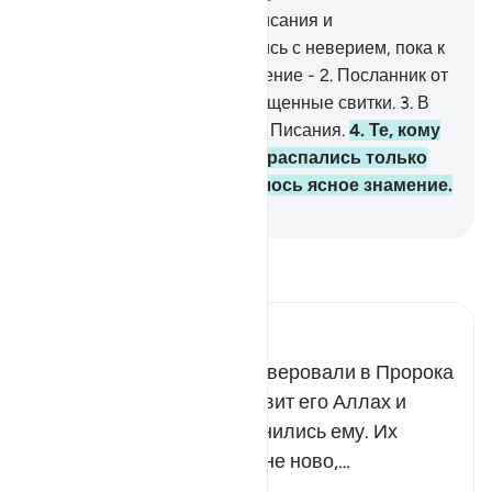
1
.
Неверующие из людей Писания и
многобожников не расстались с неверием, пока к
ним не явилось ясное знамение -
2
.
Посланник от
Аллаха, который читает очищенные свитки.
3
.
В
них содержатся правдивые Писания.
4
.
Те, кому
было даровано Писание, распались только
после того, как к ним явилось ясное знамение.
-
Russian Translation ( Elmir Kuliev )
Прочитайте тафсир.
Russian Tafseer Al Saddi
Пусть люди Писания не уверовали в Пророка
Мухаммада, да благословит его Аллах и
приветствует, и не подчинились ему. Их
заблуждение и упорство не ново,…