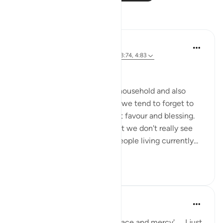
Размышления
Ahmed Amin
34 недели назад
·
Ссылка
айа 2:64, 3:74, 4:83
Bismillah
Most of us born in a muslim household and also
those who reverted to Islam, we tend to forget to
mention Islam as our greatest favour and blessing.
It has become so obvious that we don't really see
how many other billions of people living currently...
Узнать больше
15
0
sabah firdous
5 лет назад
·
Ссылка
айа 2:64
'Had it not been for Allah's grace and mercy'.......I just