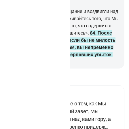
Глава 2, Страница 10, Джуз 1
63
.
Вот Мы взяли с вас обещание и воздвигли над
вами гору: «Крепко придерживайтесь того, что Мы
даровали вам, и поминайте то, что содержится
там, - быть может, вы устрашитесь».
64
.
После
этого вы отвернулись, и если бы не милость
и милосердие Аллаха к вам, вы непременно
оказались бы в числе потерпевших убыток.
-
Russian Translation ( Elmir Kuliev )
Прочитайте тафсир.
Russian Tafseer Al Saddi
О сыны Исраила! Помните о том, как Мы
заключили с вами суровый завет. Мы
устрашили вас и подняли над вами гору, а
затем вам было велено крепко придерж…