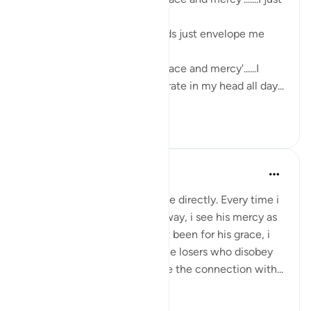
can't get enough of this.
The sweetness of these words just envelope me
with love and serenity.
'Had it not been for Allah's grace and mercy'......I
want these words to reverberate in my head all day...
Узнать больше
7
6
Yomna Zahran
6 лет назад
·
Ссылка
айа 2:64
I can feel this ayah talks to me directly. Every time i
go back and forth on Allah’s way, i see his mercy as
he brings me back. Had it not been for his grace, i
would’ve certainly been of the losers who disobey
Allah, wrong themselves, lose the connection with...
Узнать больше
3
1