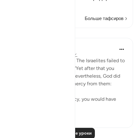
Читать далее
Больше тафсиров
Уроки
In the Shade of the Quran
31 неделю назад
·
Ссылка
айа 2:64
Alas, what a disappointment! The Israelites failed to
live up to that responsibility. “Yet after that you
turned away.” (Quran 2:64) Nevertheless, God did
not withhold His grace and mercy from them:
“But for God’s grace and mercy, you would have
surely been ...
Узнать больше
0
0
Читать другие уроки