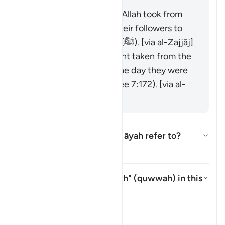
was raised over them."
It is the covenant that Allah took from
the messengers and their followers to
believe in Muḥammad (ﷺ). [via al-Zajjāj]
It could be the covenant taken from the
progeny of Adam on the day they were
taken from his back (see 7:172). [via al-
Zajjāj]
Which mountain does this āyah refer to?
Показать ответ Which mountain
Тафсир
What is meant by "strength" (
quwwah
) in this
āyah?
Показать ответ What is meant b
Тафсир