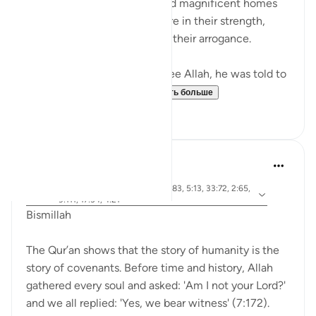
The people of Thamud carved magnificent homes
into mountains, feeling secure in their strength,
until they were destroyed by their arrogance.
When Musa (A.S.) asked to see Allah, he was told to
look at a mountain. W...
Узнать больше
19
0
Dr Maryam Fayyaz
47 недель назад
·
айа 33:15, 7:172, 2:63, 33:7, 2:83, 5:13, 33:72, 2:65,
Ссылка
9:111, 17:34, 4:21
Bismillah
The Qur’an shows that the story of humanity is the
story of covenants. Before time and history, Allah
gathered every soul and asked: 'Am I not your Lord?'
and we all replied: 'Yes, we bear witness' (7:172).