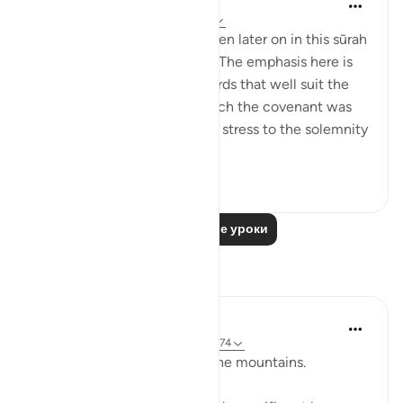
In the Shade of the Quran
31 неделю назад
·
Ссылка
айа 2:63
Details of the ‘pledge’ are given later on in this sūrah
and elsewhere in the Qur’ān. The emphasis here is
on recalling the scene, in words that well suit the
awesome atmosphere in which the covenant was
delivered, and lend particular stress to the solemnity
a...
Узнать больше
1
0
Читать другие уроки
Размышления
Baraka Flow
9 недель назад
·
Ссылка
айа 2:63, 2:74
Let us ponder the lesson of the mountains.