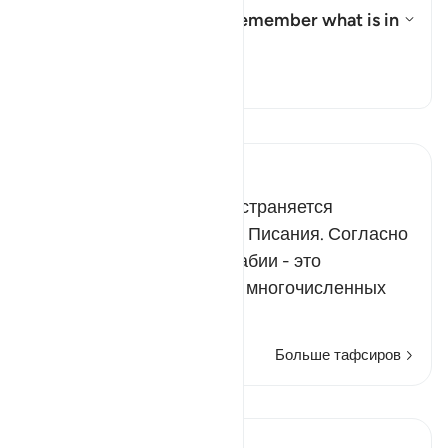
What is the meaning of "remember what is in
it"?
Показать ответ What is the mea
Тафсир
Прочитайте тафсир.
Russian Tafseer Al Saddi
Это предписание распространяется
исключительно на людей Писания. Согласно
достоверному мнению, сабии - это
представители одного из многочисленных
хрис…
Читать далее
Больше тафсиров
Уроки