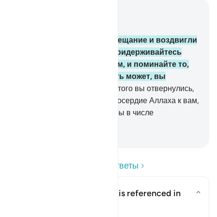
Читать в контексте
Глава 2, Страница 10, Джуз 1
63
.
Вот Мы взяли с вас обещание и воздвигли
над вами гору: «Крепко придерживайтесь
того, что Мы даровали вам, и поминайте то,
что содержится там, - быть может, вы
устрашитесь».
64
.
После этого вы отвернулись,
и если бы не милость и милосердие Аллаха к вам,
вы непременно оказались бы в числе
потерпевших убыток.
-
Russian Translation ( Elmir Kuliev )
Прочитайте вопросы и ответы
What is the covenant that is referenced in
this āyah?
Показать ответ What is the cove