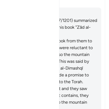
Тафсир
Отвечать
Imām Ibn al-Jawzī (d. 597/1201) summarized
the scholars' opinions in his book "Zād al-
Masīr" as follows:
It is the covenant He took from them to
act on the Torah. They were reluctant to
accept what was in it, so the mountain
was raised over them. This was said by
Muqātil. Abū Sulaymān al-Dimashqī
commented, "They made a promise to
Allah to act according to the Torah.
When Moses brought it and they saw
the heavy obligations it contains, they
refused to accept it, so the mountain