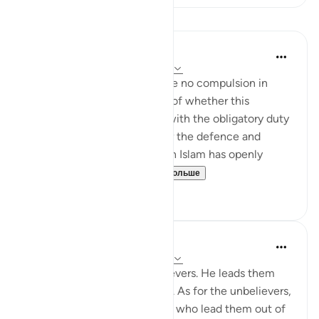
Уроки
In the Shade of the Quran
31 неделю назад
·
Ссылка
айа 2:257
The statement "There shall be no compulsion in
religion," raises the question of whether this
principle can be reconciled with the obligatory duty
of jihad, or taking up arms for the defence and
protection of the faith, which Islam has openly
advocated and the...
Узнать больше
0
0
In the Shade of the Quran
31 неделю назад
·
Ссылка
айа 2:257
God is the Patron of the believers. He leads them
out of darkness into the light. As for the unbelievers,
their patrons are false deities who lead them out of