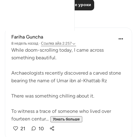
Читать другие уроки
Размышления
Fariha Guncha
8 недель назад
·
Ссылка
айа 2:257
While doom-scrolling today, I came across
something beautiful.
Archaeologists recently discovered a carved stone
bearing the name of Umar ibn al-Khattab Rz
There was something chilling about it.
To witness a trace of someone who lived over
fourteen centur...
Узнать больше
21
10