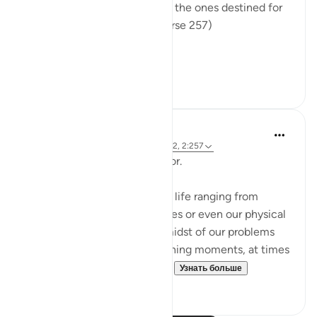
light into darkness. Those are the ones destined for
the fire, therein to abide. (Verse 257)
The sur...
Узнать больше
0
0
Hammad Fahim
2 года назад
·
Ссылка
айа 12:101, 65:2, 2:257
Being Mindful of our Protector.
Often, we face challenges in life ranging from
relationships to financial issues or even our physical
health. When we are in the midst of our problems
and experience heart-wrenching moments, at times
we feel there is no way out...
Узнать больше
25
10