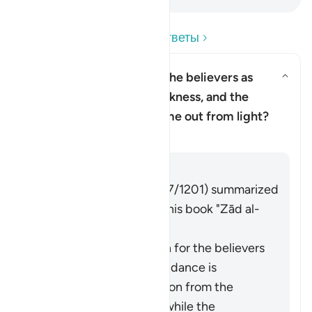
Прочитайте вопросы и ответы
Why has Allah described the believers as
having come out from darkness, and the
Показать ответ Why has Allah d
disbelievers as having come out from light?
Тафсир
Отвечать
Imām Ibn al-Jawzī (d. 597/1201) summarized
the scholars' opinions in his book "Zād al-
Masīr" as follows:
The protection of Allah for the believers
from falling into misguidance is
considered an extraction from the
darkness of disbelief, while the