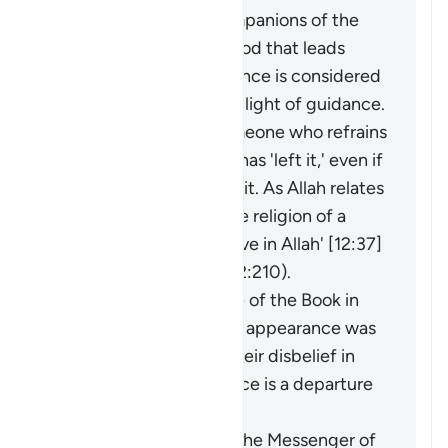
adornment by the companions of the
disbelievers of falsehood that leads
them away from guidance is considered
an extraction from the light of guidance.
It may be said about someone who refrains
from something that he has 'left it,' even if
he was never involved in it. As Allah relates
of Joseph: 'I have left the religion of a
people who do not believe in Allah' [12:37]
(and see explanation of 2:210).
The faith of the People of the Book in
the Prophet before his appearance was
a light for them, and their disbelief in
him after his appearance is a departure
into darkness.
When the miracles of the Messenger of