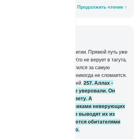
Слово за словом
Продолжить чтение
Читать в контексте
Глава 2, Страница 43, Джуз 3
256
.
Нет принуждения в религии. Прямой путь уже
отличился от заблуждения. Кто не верует в тагута,
а верует в Аллаха, тот ухватился за самую
надежную рукоять, которая никогда не сломается.
Аллах - Слышащий, Знающий.
257
.
Аллах -
Покровитель тех, которые уверовали. Он
выводит их из мраков к свету. А
покровителями и помощниками неверующих
являются тагуты, которые выводят их из
света к мракам. Они являются обитателями
Огня и пребудут там вечно.
-
Russian Translation ( Elmir Kuliev )