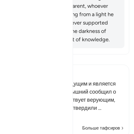
Allah (ﷺ) became apparent, whoever
opposed him was exiting from a light he
had known, while whoever supported
him was exiting from the darkness of
ignorance into the light of knowledge.
Прочитайте тафсир.
Russian Tafseer Al Saddi
Этот аят связан с предыдущим и является
его продолжением. Всевышний сообщил о
том, что Он покровительствует верующим,
которые уверовали и подтвердили …
Читать далее
Больше тафсиров