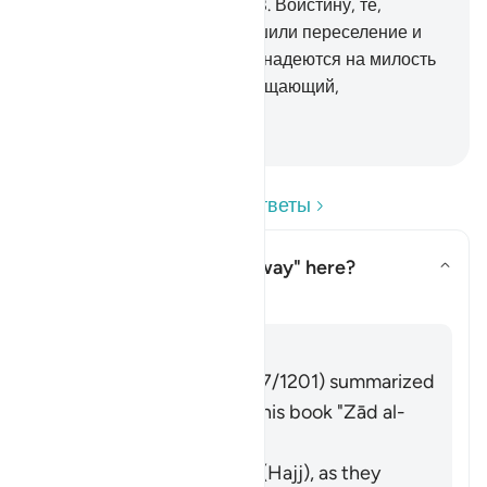
останутся там вечно».
218
.
Воистину, те,
которые уверовали, совершили переселение и
сражались на пути Аллаха, надеются на милость
Аллаха. А ведь Аллах - Прощающий,
Милосердный.
-
Russian Translation ( Elmir Kuliev )
Прочитайте вопросы и ответы
What is meant by "God's way" here?
Показать ответ What is meant 
Тафсир
Отвечать
Imām Ibn al-Jawzī (d. 597/1201) summarized
the scholars' opinions in his book "Zād al-
Masīr" as follows:
It refers to pilgrimage (Hajj), as they