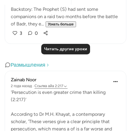
Backstory: The Prophet (S) had sent some
companions on a raid two months before the battle
of Badr, they e...
Узнать больше
3
0
Читать другие уроки
Размышления
Zainab Noor
2 года назад
·
Ссылка
айа 2:217
'Persecution is even greater crime than killing
(2:217)'
According to Dr M.H. Khayat, a contemporary
scholar, 'These verses give a clear principle that
persecution, which means a of is a far worse and