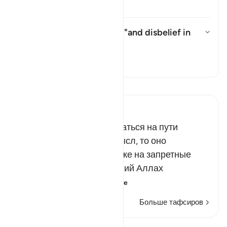
Тафсир
What does the pronoun in "and disbelief in
it/him" refer to?
Показать ответ What does the pr
Тафсир
Прочитайте тафсир.
Russian Tafseer Al Saddi
Если бы повеление сражаться на пути
Аллаха имело общий смысл, то оно
распространялось бы даже на запретные
месяцы, однако Всевышний Аллах
конкретизиро…
Читать далее
Больше тафсиров
Уроки