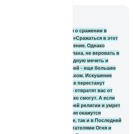
Читать в контексте
Глава 2, Страница 34, Джуз 2
217
.
Они спрашивают тебя о сражении в
запретный месяц. Скажи: «Сражаться в этот
месяц - великое преступление. Однако
сбивать других с пути Аллаха, не веровать в
Него, не пускать в Заповедную мечеть и
выгонять оттуда ее жителей - еще большее
преступление перед Аллахом. Искушение
хуже, чем убийство. Они не перестанут
сражаться с вами, пока не отвратят вас от
вашей религии, если только смогут. А если
кто из вас отступит от своей религии и умрет
неверующим, то его деяния окажутся
тщетными как в этом мире, так и в Последней
жизни. Они являются обитателями Огня и