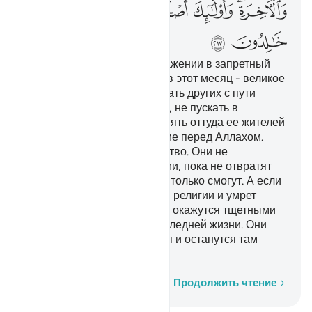
ﲕﲖ
ﲗ
ﲘ
ﲙﲚ
ﲛ
ﲜ
ﲝ
ﲞ
Они спрашивают тебя о сражении в запретный
месяц. Скажи: «Сражаться в этот месяц - великое
преступление. Однако сбивать других с пути
Аллаха, не веровать в Него, не пускать в
Заповедную мечеть и выгонять оттуда ее жителей
- еще большее преступление перед Аллахом.
Искушение хуже, чем убийство. Они не
перестанут сражаться с вами, пока не отвратят
вас от вашей религии, если только смогут. А если
кто из вас отступит от своей религии и умрет
неверующим, то его деяния окажутся тщетными
как в этом мире, так и в Последней жизни. Они
являются обитателями Огня и останутся там
вечно».
Слово за словом
Продолжить чтение