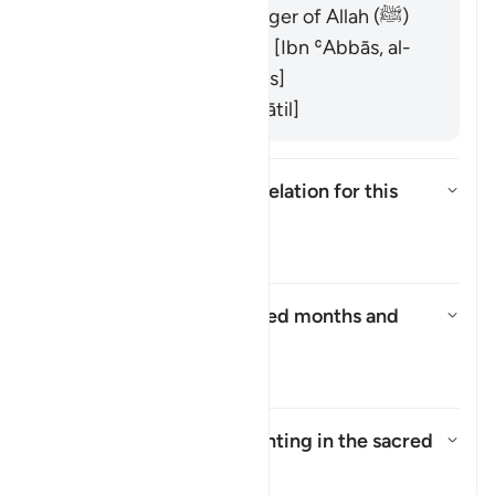
prevented the Messenger of Allah (ﷺ)
from reaching Makkah. [Ibn ʿAbbās, al-
Suddī from his teachers]
It refers to Islam. [Muqātil]
What is the context of revelation for this
āyah?
Показать ответ What is the cont
Тафсир
Who asked about the sacred months and
why?
Показать ответ Who asked abo
Тафсир
Has the prohibition on fighting in the sacred
months been abrogated?
Показать ответ Has the prohibi