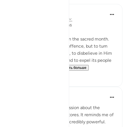
In the Shade of the Quran
31 неделю назад
·
Ссылка
айа 2:217
Fighting in the Sacred Months
They ask you about fighting in the sacred month.
Say, 'Fighting in it is a grave offence, but to turn
people away from God's path, to disbelieve in Him
and in the Sacred Mosque, and to expel its people
from it - [all this] is far...
Узнать больше
0
0
Ammar AlShukry
6 лет назад
·
Ссылка
айа 2:217
So there’s been a lot of discussion about the
rebelling and the looting of stores. It reminds me of
a verse in the Quran that is incredibly powerful. ⁣