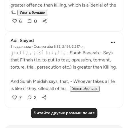
greater offence than killing, which is a 'denial of the
ri...
Узнать больше
6
0
Adil Saiyed
3 года назад
·
Ссылка
айа 5:32, 2:191, 2:217
وَٱلْفِتْنَةُ أَكْبَرُ مِنَ ٱلْقَتْلِ - Surah Baqarah - Says
that Fitnah (i.e. to put to test, opression, torment,
torture, trial, persecution etc.) is greater than Killing.
And Surah Maidah says, that, - Whoever takes a life
is like if they killed all of hu...
Узнать больше
7
2
Читайте другие размышления