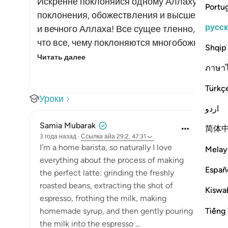
Искренне поклоняйся одному Аллаху, потому
Portu
поклонения, обожествления и высшей любви
русс
и вечного Аллаха! Все сущее тленно, кроме Е
что все, чему поклоняются многобожники, не
Shqip
Читать далее
ภาษา
Türkç
Уроки
اردو
Samia Mubarak
简体
3 года назад
·
Ссылка
айа 29:2, 47:31
I’m a home barista, so naturally I love
Melay
everything about the process of making
Españ
the perfect latte: grinding the freshly
roasted beans, extracting the shot of
Kiswah
espresso, frothing the milk, making
Tiếng 
homemade syrup, and then gently pouring
the milk into the espresso ...