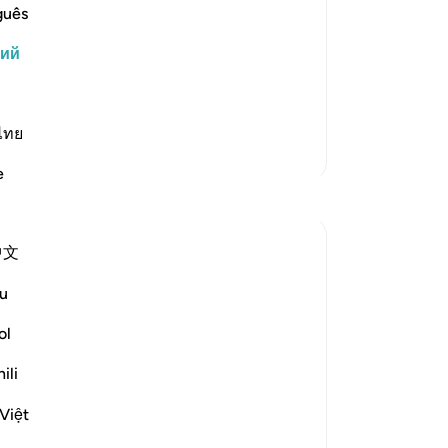
 что никто иной не заслуживает
ср
guês
. Нет божества, кроме совершенного
Ал
кий
го благородного лика. А это значит,
ув
пр
пременно исчезнет. Не принесут п…
то
он
ไทย
Больше тафсиров
он
e
-
Ru
Размышления
За
Dr Maryam Fayyaz
中文
У 
9 недель назад
·
Ссылка
айа 2:155, 29:2
эт
Bismillah.
u
ol
Sometimes you just can’t take it anymore.
Пл
ili
It can be a situation with your child, your
Việt
spouse, your job, or any other challenge
life places before you. Yet there seems to