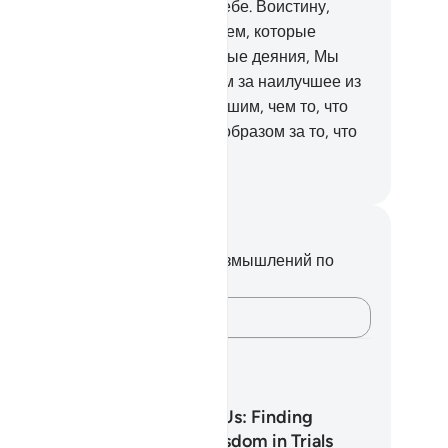
ажается, сражается во благо себе. Воистину,
лах не нуждается в мирах!
7
.
Тем, которые
еровали и совершали праведные деяния, Мы
остим их злодеяния и воздадим за наилучшее из
го, что они совершали (или лучшим, чем то, что
и совершали; или наилучшим образом за то, что
и совершали).
ssian Translation ( Elmir Kuliev )
метки и размышления
вас нет никаких заметок или размышлений по
ому стиху.
Зафиксируйте свои мысли…
аны обучения
Why Allah Tests Us: Finding
Strength and Wisdom in Trials