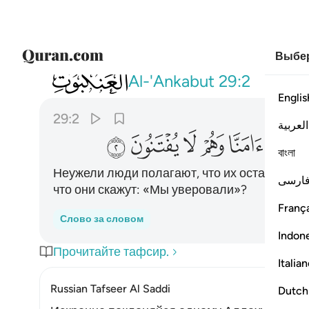
Выбер
029
احسب الناس ان يتركوا ان يقولوا امنا وهم لا 
Al-'Ankabut
29:2
Englis
29:2
العربية
ﲘ
ﲙ
ﲚ
ﲛ
ﲜ
ﲝ
বাংলা
Неужели люди полагают, что их оставят и не
ارسی
что они скажут: «Мы уверовали»?
França
Слово за словом
Indon
Прочитайте тафсир.
Italia
Russian Tafseer Al Saddi
Dutch