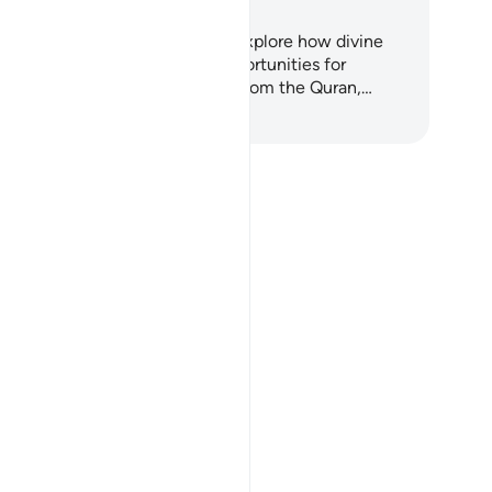
is 5-day journey invites you to explore how divine
sts are not punishments but opportunities for
rification and growth. Drawing from the Quran,…
чните обучение