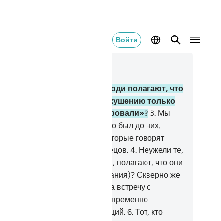
Войти
тать в контексте
ва 29, Страница 396, Джуз 20
Алиф. Лам. Мим.
2
.
Неужели люди полагают, что
 оставят и не подвергнут искушению только
 то, что они скажут: «Мы уверовали»?
3
.
Мы
е подвергли искушению тех, кто был до них.
лах непременно узнает тех, которые говорят
авду, и непременно узнает лжецов.
4
.
Неужели те,
торые совершают злые деяния, полагают, что они
ередят Нас (спасутся от наказания)? Скверно же
и судят!
5
.
Если кто надеется на встречу с
лахом, то ведь срок Аллаха непременно
ступит. Он - Слышащий, Видящий.
6
.
Тот, кто