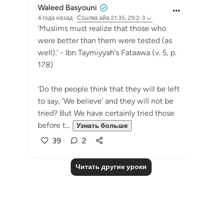
Waleed Basyouni
4 года назад
·
Ссылка
айа 21:35, 29:2-3
'Muslims must realize that those who
were better than them were tested (as
well).' - Ibn Taymiyyah's Fataawa (v. 5, p.
178)
'Do the people think that they will be left
to say, 'We believe' and they will not be
tried? But We have certainly tried those
before t...
Узнать больше
39
2
Читать другие уроки