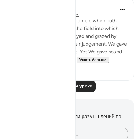
In the Shade of the Quran
31 неделю назад
·
Ссылка
айа 21:78
"And remember David and Solomon, when both
gave judgement concerning the field into which
some people's sheep had strayed and grazed by
night. We were witness to their judgement. We gave
Solomon insight into the case. Yet We gave sound
judgement and knowledge ...
Узнать больше
0
0
Читать другие уроки
Заметки и размышления
У вас нет никаких заметок или размышлений по
этому стиху.
Зафиксируйте свои мысли…