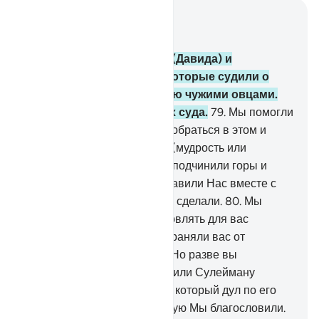
Читать в контексте
Глава 21, Страница 328, Джуз 17
78
.
Помяни также Давуда (Давида) и
Сулеймана (Соломона), которые судили о
ниве, потравленной ночью чужими овцами.
Мы были Свидетелями их суда.
79
.
Мы помогли
Сулейману (Соломону) разобраться в этом и
даровали им обоим власть (мудрость или
пророчество) и знание. Мы подчинили горы и
птиц для того, чтобы они славили Нас вместе с
Давудом (Давидом). Мы это сделали.
80
.
Мы
научили его (Давуда) изготовлять для вас
кольчуги, чтобы они предохраняли вас от
причиняемого вами вреда. Но разве вы
благодарны?
81
.
Мы подчинили Сулейману
(Соломону) сильный ветер, который дул по его
повелению на землю, которую Мы благословили.