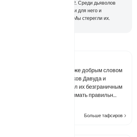
Мы знаем о всякой вещи.
82
.
Среди дьяволов
были такие, которые ныряли для него и
выполняли другие работы. Мы стерегли их.
-
Russian Translation ( Elmir Kuliev )
Прочитайте тафсир.
Russian Tafseer Al Saddi
О Мухаммад! Помяни также добрым словом
двух благородных пророков Давуда и
Сулеймана. Аллах одарил их безграничным
знанием и умением принимать правильн…
Читать далее
Больше тафсиров
Уроки