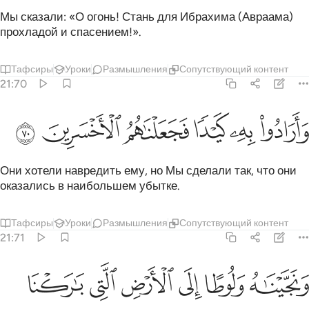
Мы сказали: «О огонь! Стань для Ибрахима (Авраама)
прохладой и спасением!».
Тафсиры
Уроки
Размышления
Сопутствующий контент
21:70
ﲮ
ﲯ
ﲰ
ارادوا به كيدا فجعلناهم الاخسرين ٧٠
ﲱ
ﲲ
ﲳ
َأَرَادُوا۟ بِهِۦ كَيْدًۭا فَجَعَلْنَـٰهُمُ ٱلْأَخْسَرِينَ ٧٠
Они хотели навредить ему, но Мы сделали так, что они
оказались в наибольшем убытке.
Тафсиры
Уроки
Размышления
Сопутствующий контент
21:71
ﲴ
ﲵ
ﲶ
ﲷ
نجيناه ولوطا الى الارض التي باركنا فيها للعالمين ٧١
ﲸ
ﲹ
َنَجَّيْنَـٰهُ وَلُوطًا إِلَى ٱلْأَرْضِ ٱلَّتِى بَـٰرَكْنَا فِيهَا لِلْعَـٰلَمِينَ ٧١