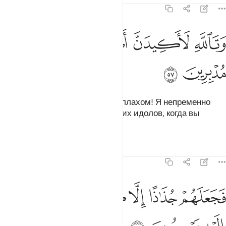
21:57
ﳈ
ﳉ
تالله لاكيدن اصنامكم بعد ان تولوا مدبرين ٥٧
ﳊ
ﳋ
ﳌ
ﳍ
َتَٱللَّهِ لَأَكِيدَنَّ أَصْنَـٰمَكُم بَعْدَ أَن تُوَلُّوا۟ مُدْبِرِينَ ٥٧
ﳎ
ﳏ
Ибрахим подумал: «Клянусь Аллахом! Я непременно
замыслю хитрость против ваших идолов, когда вы
уйдете и отвернетесь».
Тафсиры
Уроки
Размышления
21:58
ﱁ
ﱂ
ﱃ
ﱄ
جعلهم جذاذا الا كبيرا لهم لعلهم اليه يرجعون ٥٨
ﱅ
ﱆ
َجَعَلَهُمْ جُذَٰذًا إِلَّا كَبِيرًۭا لَّهُمْ لَعَلَّهُمْ إِلَيْهِ يَرْجِعُونَ ٥٨