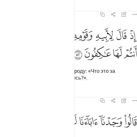
Тафсиры
Уроки
Размышления
21:52
ﲗ
ﲘ
ﲙ
ﲚ
ﲛ
ﲜ
ذ قال لابيه وقومه ما هاذه التماثيل التي انتم لها عاكفون ٥٢
ﲝ
ﲞ
ِذْ قَالَ لِأَبِيهِ وَقَوْمِهِۦ مَا هَـٰذِهِ ٱلتَّمَاثِيلُ ٱلَّتِىٓ أَنتُمْ لَهَا عَـٰكِفُونَ ٥٢
ﲟ
ﲠ
ﲡ
ﲢ
Вот он сказал своему отцу и народу: «Что это за
изваяния, которым вы предаетесь?».
Тафсиры
Уроки
Размышления
21:53
ﲣ
ﲤ
الوا وجدنا اباءنا لها عابدين ٥٣
ﲥ
ﲦ
ﲧ
ﲨ
َالُوا۟ وَجَدْنَآ ءَابَآءَنَا لَهَا عَـٰبِدِينَ ٥٣