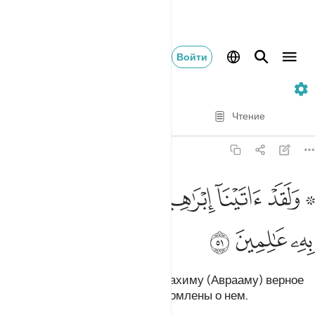
Войти
21. Al-Anbiya
Стих за стихом
Чтение
Перевод
: Эльмир Кулиев
21:51
ﲌ ﲍ
ﲎ
ﲏ
ﲐ
۞ لقد اتينا ابراهيم رشده من قبل وكنا به عالمين ٥١
ﲑ
ﲒ
ﲓ
۞ َلَقَدْ ءَاتَيْنَآ إِبْرَٰهِيمَ رُشْدَهُۥ مِن قَبْلُ وَكُنَّا بِهِۦ عَـٰلِمِينَ ٥١
ﲔ
ﲕ
ﲖ
Еще раньше Мы даровали Ибрахиму (Аврааму) верное
руководство, и Мы были осведомлены о нем.