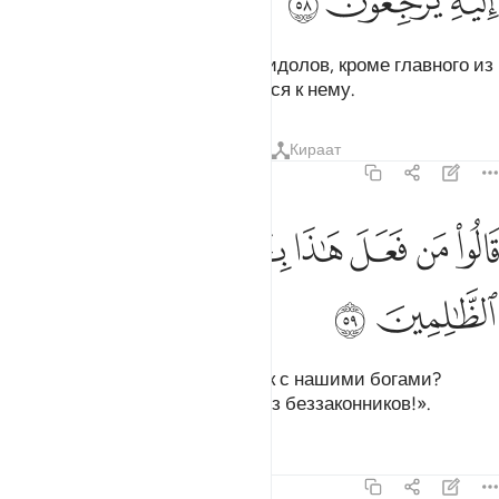
ﱇ
ﱈ
ﱉ
Затем он разнес на куски всех идолов, кроме главного из
них, чтобы они могли обратиться к нему.
Тафсиры
Уроки
Размышления
Кираат
21:59
ﱊ
ﱋ
ﱌ
ﱍ
الوا من فعل هاذا بالهتنا انه لمن الظالمين ٥٩
ﱎ
ﱏ
ﱐ
َالُوا۟ مَن فَعَلَ هَـٰذَا بِـَٔالِهَتِنَآ إِنَّهُۥ لَمِنَ ٱلظَّـٰلِمِينَ ٥٩
ﱑ
ﱒ
Они сказали: «Кто поступил так с нашими богами?
Воистину, он является одним из беззаконников!».
Тафсиры
Уроки
Размышления
21:60