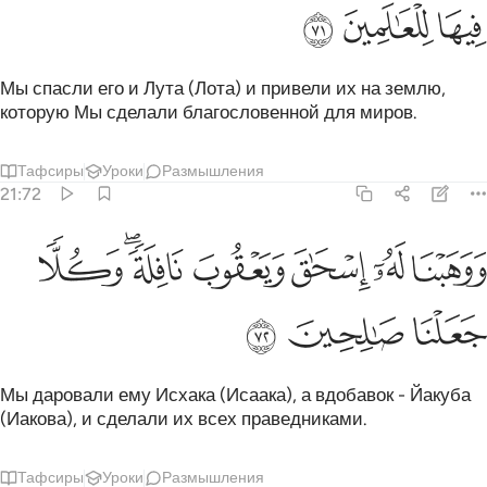
ﲺ
ﲻ
ﲼ
Мы спасли его и Лута (Лота) и привели их на землю,
которую Мы сделали благословенной для миров.
Тафсиры
Уроки
Размышления
21:72
ﲽ
ﲾ
ﲿ
ﳀ
وهبنا له اسحاق ويعقوب نافلة وكلا جعلنا صالحين ٧٢
ﳁﳂ
ﳃ
َوَهَبْنَا لَهُۥٓ إِسْحَـٰقَ وَيَعْقُوبَ نَافِلَةًۭ ۖ وَكُلًّۭا جَعَلْنَا صَـٰلِحِينَ ٧٢
ﳄ
ﳅ
ﳆ
Мы даровали ему Исхака (Исаака), а вдобавок - Йакуба
(Иакова), и сделали их всех праведниками.
Тафсиры
Уроки
Размышления