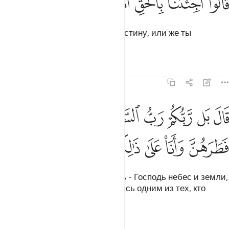
ﲲ
ﲳ
ﲴ
ﲵ
ﲶ
ﲷ
ﲸ
ﲹ
َالُوٓا۟ أَجِئْتَنَا بِٱلْحَقِّ أَمْ أَنتَ مِنَ ٱللَّـٰعِبِينَ ٥٥
Они сказали: «Ты принес нам истину, или же ты
забавляешься?».
Тафсиры
Уроки
Размышления
21:56
ﲺ
ﲻ
ﲼ
ﲽ
ﲾ
ﲿ
ﳀ
ال بل ربكم رب السماوات والارض الذي فطرهن وانا على ذالكم من الشا
َالَ بَل رَّبُّكُمْ رَبُّ ٱلسَّمَـٰوَٰتِ وَٱلْأَرْضِ ٱلَّذِى فَطَرَهُنَّ وَأَنَا۠ عَلَىٰ ذ
ﳁ
ﳂ
ﳃ
ﳄ
ﳅ
ﳆ
ﳇ
Он сказал: «О нет! Ваш Господь - Господь небес и земли,
Который создал их. Я же являюсь одним из тех, кто
свидетельствует об этом».
Тафсиры
Уроки
Размышления