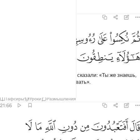
Тафсиры
Уроки
Размышления
21:65
ﱽ
ﱾ
ﱿ
ﲀ
ﲁ
م نكسوا على رءوسهم لقد علمت ما هاولاء ينطقون ٦٥
ﲂ
ﲃ
ُمَّ نُكِسُوا۟ عَلَىٰ رُءُوسِهِمْ لَقَدْ عَلِمْتَ مَا هَـٰٓؤُلَآءِ يَنطِقُونَ ٦٥
ﲄ
ﲅ
ﲆ
Затем они принялись за свое и сказали: «Ты же знаешь,
что они не способны разговаривать».
Тафсиры
Уроки
Размышления
21:66
ﲇ
ﲈ
ﲉ
ﲊ
ﲋ
ﲌ
ال افتعبدون من دون الله ما لا ينفعكم شييا ولا يضركم ٦٦
ﲍ
َالَ أَفَتَعْبُدُونَ مِن دُونِ ٱللَّهِ مَا لَا يَنفَعُكُمْ شَيْـًۭٔا وَلَا يَضُرُّكُمْ ٦٦