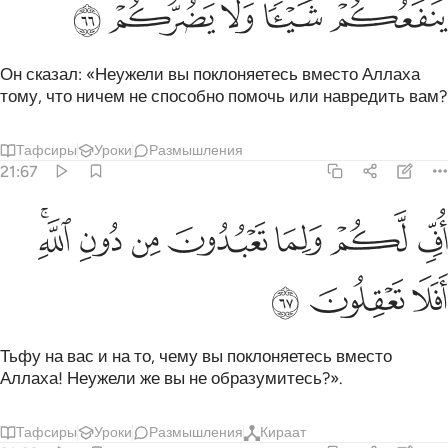
ﲎ
ﲏ
ﲐ
ﲑ
ﲒ
Он сказал: «Неужели вы поклоняетесь вместо Аллаха
тому, что ничем не способно помочь или навредить вам?
Тафсиры
Уроки
Размышления
21:67
ﲓ
ﲔ
ﲕ
ﲖ
ف لكم ولما تعبدون من دون الله افلا تعقلون ٦٧
ﲗ
ﲘ
ﲙﲚ
ُفٍّۢ لَّكُمْ وَلِمَا تَعْبُدُونَ مِن دُونِ ٱللَّهِ ۖ أَفَلَا تَعْقِلُونَ ٦٧
ﲛ
ﲜ
ﲝ
Тьфу на вас и на то, чему вы поклоняетесь вместо
Аллаха! Неужели же вы не образумитесь?».
Тафсиры
Уроки
Размышления
Кираат