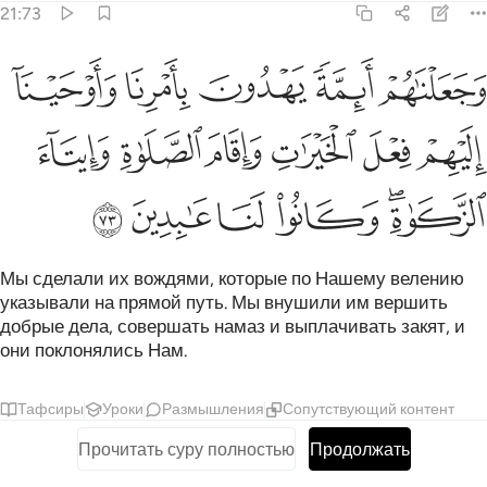
21:73
ﱁ
ﱂ
ﱃ
ﱄ
ﱅ
جعلناهم ايمة يهدون بامرنا واوحينا اليهم فعل الخيرات واقام الصلاة وايتاء 
َجَعَلْنَـٰهُمْ أَئِمَّةًۭ يَهْدُونَ بِأَمْرِنَا وَأَوْحَيْنَآ إِلَيْهِمْ فِعْلَ ٱلْخَيْرَٰتِ وَإِقَامَ ٱلصَّلَو
ﱆ
ﱇ
ﱈ
ﱉ
ﱊ
ﱋ
ﱌﱍ
ﱎ
ﱏ
ﱐ
ﱑ
Мы сделали их вождями, которые по Нашему велению
указывали на прямой путь. Мы внушили им вершить
добрые дела, совершать намаз и выплачивать закят, и
они поклонялись Нам.
Тафсиры
Уроки
Размышления
Сопутствующий контент
Прочитать суру полностью
Продолжать