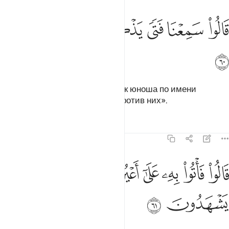
ﱓ
ﱔ
ﱕ
الوا سمعنا فتى يذكرهم يقال له ابراهيم ٦٠
ﱖ
ﱗ
ﱘ
ﱙ
َالُوا۟ سَمِعْنَا فَتًۭى يَذْكُرُهُمْ يُقَالُ لَهُۥٓ إِبْرَٰهِيمُ ٦٠
ﱚ
Они сказали: «Мы слышали, как юноша по имени
Ибрахим (Авраам) выступал против них».
Тафсиры
Уроки
Размышления
21:61
ﱛ
ﱜ
ﱝ
ﱞ
ﱟ
الوا فاتوا به على اعين الناس لعلهم يشهدون ٦١
ﱠ
ﱡ
َالُوا۟ فَأْتُوا۟ بِهِۦ عَلَىٰٓ أَعْيُنِ ٱلنَّاسِ لَعَلَّهُمْ يَشْهَدُونَ ٦١
ﱢ
ﱣ