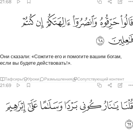
21:68
ﲞ
ﲟ
ﲠ
الوا حرقوه وانصروا الهتكم ان كنتم فاعلين ٦٨
ﲡ
ﲢ
ﲣ
َالُوا۟ حَرِّقُوهُ وَٱنصُرُوٓا۟ ءَالِهَتَكُمْ إِن كُنتُمْ فَـٰعِلِينَ ٦٨
ﲤ
ﲥ
Они сказали: «Сожгите его и помогите вашим богам,
если вы будете действовать!».
Тафсиры
Уроки
Размышления
Сопутствующий контент
21:69
ﲦ
ﲧ
ﲨ
ﲩ
لنا يا نار كوني بردا وسلاما على ابراهيم ٦٩
ﲪ
ﲫ
ﲬ
ُلْنَا يَـٰنَارُ كُونِى بَرْدًۭا وَسَلَـٰمًا عَلَىٰٓ إِبْرَٰهِيمَ ٦٩
ﲭ