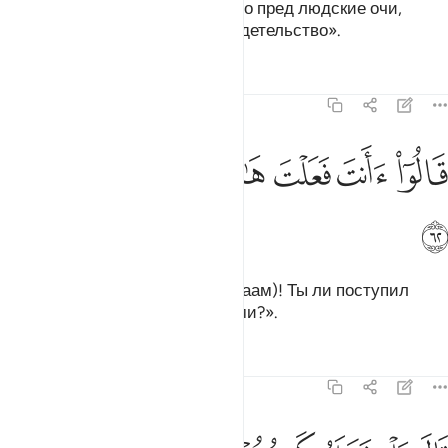
Они сказали: «Приведите же его пред людские очи,
чтобы они могли принести свидетельство».
Тафсиры
Уроки
Размышления
21:62
ﱤ
ﱥ
ﱦ
ﱧ
الوا اانت فعلت هاذا بالهتنا يا ابراهيم ٦٢
ﱨ
ﱩ
َالُوٓا۟ ءَأَنتَ فَعَلْتَ هَـٰذَا بِـَٔالِهَتِنَا يَـٰٓإِبْرَٰهِيمُ ٦٢
ﱪ
Они сказали: «О Ибрахим (Авраам)! Ты ли поступил
таким образом с нашими богами?».
Тафсиры
Уроки
Размышления
21:63
ال بل فعله كبيرهم هاذا فاسالوهم ان كانوا ينطقون ٦٣