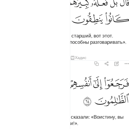
ﱫ
ﱬ
ﱭ
ﱮ
ﱯ
ﱰ
ﱱ
َالَ بَلْ فَعَلَهُۥ كَبِيرُهُمْ هَـٰذَا فَسْـَٔلُوهُمْ إِن كَانُوا۟ يَنطِقُونَ ٦٣
ﱲ
ﱳ
ﱴ
Он сказал: «Нет! Это содеял их старший, вот этот.
Спросите их самих, если они способны разговаривать».
Тафсиры
Уроки
Размышления
Хадис
21:64
ﱵ
ﱶ
ﱷ
ﱸ
رجعوا الى انفسهم فقالوا انكم انتم الظالمون ٦٤
ﱹ
ﱺ
َرَجَعُوٓا۟ إِلَىٰٓ أَنفُسِهِمْ فَقَالُوٓا۟ إِنَّكُمْ أَنتُمُ ٱلظَّـٰلِمُونَ ٦٤
ﱻ
ﱼ
Обратившись друг к другу, они сказали: «Воистину, вы
сами являетесь беззаконниками!».