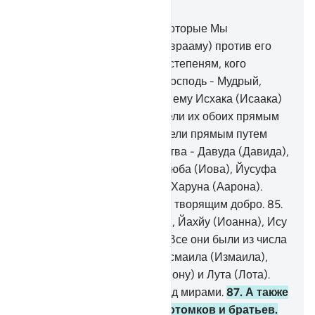
Глава 6, Страница 138, Джуз 7
83
.
Таковы Наши доводы, которые Мы
предоставили Ибрахиму (Аврааму) против его
народа. Мы возвышаем по степеням, кого
пожелаем. Воистину, твой Господь - Мудрый,
Знающий.
84
.
Мы даровали ему Исхака (Исаака)
и Йакуба (Иакова). Мы повели их обоих прямым
путем. Еще раньше Мы повели прямым путем
Нуха (Ноя), а из его потомства - Давуда (Давида),
Сулеймана (Соломона), Айюба (Иова), Йусуфа
(Иосифа), Мусу (Моисея) и Харуна (Аарона).
Таким образом Мы воздаем творящим добро.
85
.
А также Закарию (Захарию), Йахйу (Иоанна), Ису
(Иисуса) и Ильяса (Илию). Все они были из числа
праведников.
86
.
А также Исмаила (Измаила),
Альяcу (Елисея), Йунуса (Иону) и Лута (Лота).
Всех их Мы превознесли над мирами.
87
.
А также
некоторых из их отцов, потомков и братьев.