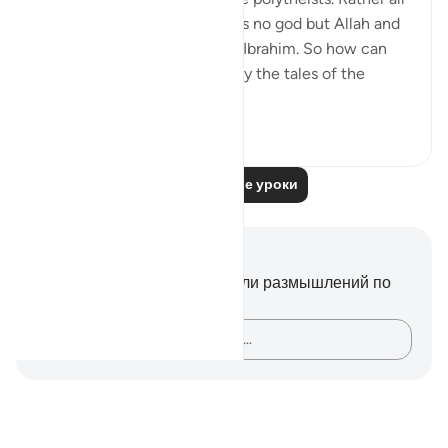
of them believed that there is no god but Allah and
they all followed the path of Ibrahim. So how can
people claim that Islam is only the tales of the
ancients?
3
0
405
Читать другие уроки
Заметки и размышления
У вас нет никаких заметок или размышлений по
этому стиху.
Зафиксируйте свои мысли…