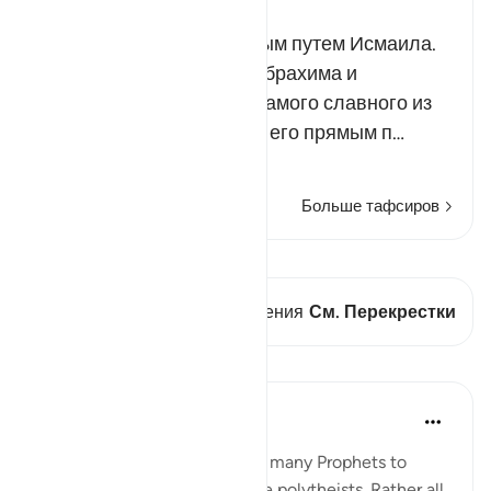
Russian Tafseer Al Saddi
Аллах также повел прямым путем Исмаила.
Он был сыном пророка Ибрахима и
прародителем арабов - самого славного из
всех народов на земле, а его прямым п…
Читать далее
Больше тафсиров
Просмотреть кираат
В этом стихе есть 1 Пересечения
См. Перекрестки
Уроки
Omar Suleiman
8 лет назад
·
Ссылка
айа 6:83-87
Allah mentions the names of many Prophets to
show that none of them were polytheists. Rather all