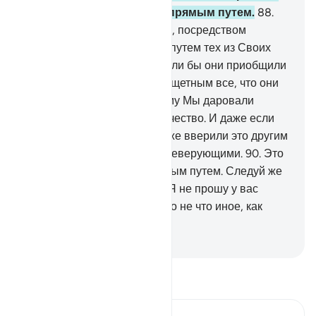
Мы избрали их и повели прямым путем.
88
.
Таково руководство Аллаха, посредством
которого Он ведет прямым путем тех из Своих
рабов, кого пожелает. Но если бы они приобщили
сотоварищей, то стало бы тщетным все, что они
совершали.
89
.
Это - те, кому Мы даровали
Писание, мудрость и пророчество. И даже если
они не уверуют в это, Мы уже вверили это другим
людям, которые не станут неверующими.
90
.
Это
- те, кого Аллах повел прямым путем. Следуй же
их прямым путем. Скажи: «Я не прошу у вас
вознаграждения за него. Это не что иное, как
Напоминание для миров».
-
Russian Translation ( Elmir Kuliev )
Прочитайте тафсир.