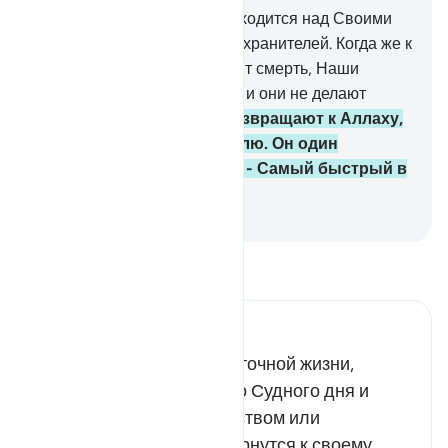
61
.
Он - Одолевающий и находится над Своими
рабами. Он посылает к вам хранителей. Когда же к
кому-нибудь из вас приходит смерть, Наши
посланцы умерщвляют его, и они не делают
упущений.
62
.
Потом их возвращают к Аллаху,
их Истинному Покровителю. Он один
принимает решение, и Он - Самый быстрый в
расчете.
-
Russian Translation ( Elmir Kuliev )
Прочитайте тафсир.
Russian Tafseer Al Saddi
После смерти и промежуточной жизни,
которая продолжается до Судного дня и
сопровождается блаженством или
наказанием, творения вернутся к своему