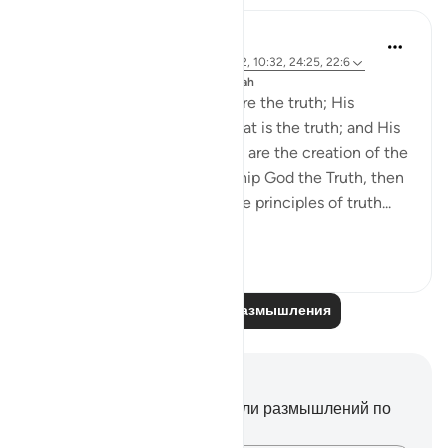
J Yousef
8 лет назад
·
Ссылка
айа 23:116, 6:62, 10:32, 24:25, 22:6
Опубликовано в
The 99 Names of Allah
God is the Truth; His Words are the truth; His
Promise is the truth; His Threat is the truth; and His
Acts are the truth. Thus if we are the creation of the
Ultimate Truth, and we worship God the Truth, then
we have to live this life by the principles of truth...
Узнать больше
4
0
Читайте другие размышления
Заметки и размышления
У вас нет никаких заметок или размышлений по
этому стиху.