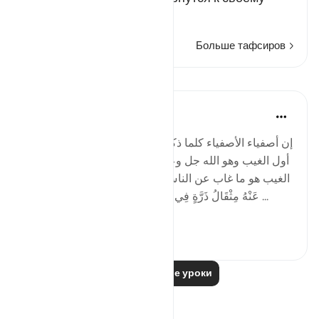
Истинн…
Читать далее
Больше тафсиров
Уроки
Salah Soltan
6 лет назад
·
Ссылка
айа 6:59-62
إن أصفياء الأصفياء كلما ذكر 'الغيب' ذابت قلوبهم شوقاً إلى
أول الغيب وهو الله جل وعلا، لأنه وحده ' عَلَّامُ الْغُيُوبِ' وأن
الغيب هو ما غاب عن الناس، أما ربنا سبحانه فإنه ' لَا يَعْزُبُ
عَنْهُ مِثْقَالُ ذَرَّةٍ فِي السَّمَاوَاتِ وَلَا فِي الْأَرْضِ'، ' عَالِمُ ...
Узнать больше
2
0
Читать другие уроки
Размышления