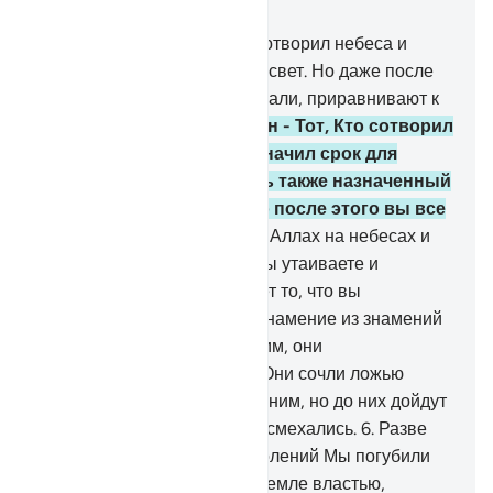
Глава 6, Страница 128, Джуз 7
1
.
Хвала Аллаху, Который сотворил небеса и
землю и установил мраки и свет. Но даже после
этого те, которые не уверовали, приравнивают к
своему Господу других.
2
.
Он - Тот, Кто сотворил
вас из глины, а затем назначил срок для
вашей смерти. У Него есть также назначенный
срок для воскрешения, но после этого вы все
еще препираетесь.
3
.
Он - Аллах на небесах и
на земле. Он знает то, что вы утаиваете и
совершаете открыто, и знает то, что вы
приобретаете.
4
.
Какое бы знамение из знамений
их Господа ни являлось к ним, они
отворачивались от него.
5
.
Они сочли ложью
истину, когда она явилась к ним, но до них дойдут
вести о том, над чем они насмехались.
6
.
Разве
они не видели, сколько поколений Мы погубили
до них? Мы одарили их на земле властью,