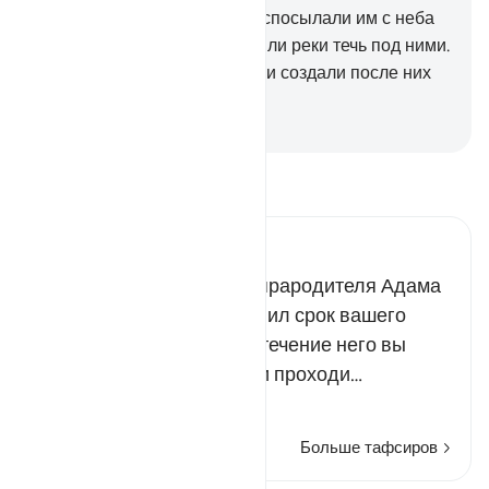
которой не одарили вас, ниспосылали им с неба
обильные дожди и заставляли реки течь под ними.
Мы погубили их за их грехи и создали после них
другие поколения.
-
Russian Translation ( Elmir Kuliev )
Прочитайте тафсир.
Russian Tafseer Al Saddi
Аллах сотворил вашего прародителя Адама
из глины, а затем установил срок вашего
пребывания на земле. В течение него вы
наслаждаетесь благами и проходи…
Читать далее
Больше тафсиров