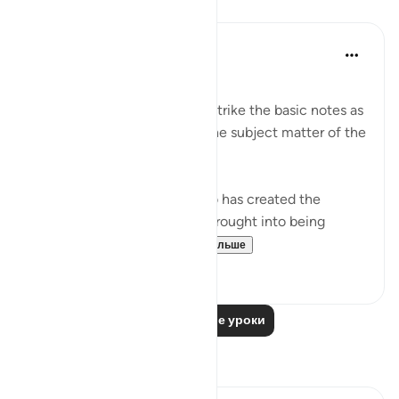
Уроки
In the Shade of the Quran
31 неделю назад
·
Ссылка
айа 6:2
A Framework Is Set
These three opening verses strike the basic notes as
they lay the foundation for the subject matter of the
surah, namely, faith.
"All praise is due to God, who has created the
heavens and the earth, and brought into being
darkness and light...
Узнать больше
1
0
Читать другие уроки
Размышления