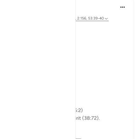
Dr Maryam Fayyaz
47 недель назад
·
Ссылка
айа 89:27-30, 38:72, 76:1, 6:2, 2:156, 53:39-40
Bismillah
The Questioner:
Who am I?
From where did I come?
And where am I going?
Islam:
You are not just matter.
Not just breath and bone.
Allah shaped you from clay (6:2)
and honored you with His Spirit (38:72).
You are a soul,
a servant,