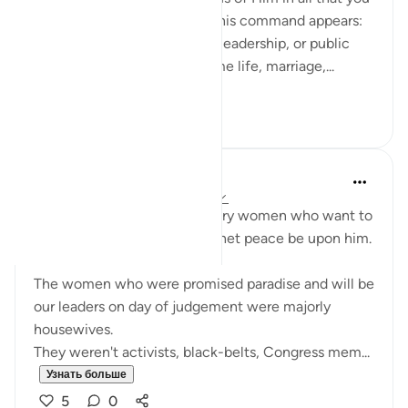
do. What’s striking is where this command appears:
not only in moments of war, leadership, or public
duty, but in verses about home life, marriage,...
Узнать больше
13
3
UmAyoub
4 года назад
·
Ссылка
айа 33:31-35
Most beautiful verses for every women who want to
be like the wives of the prophet peace be upon him.
The women who were promised paradise and will be
our leaders on day of judgement were majorly
housewives.
They weren't activists, black-belts, Congress mem...
Узнать больше
5
0