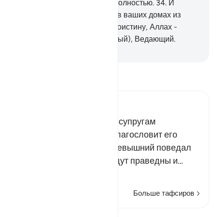
от скверны и очистить вас полностью.
34
.
И
поминайте то, что читается в ваших домах из
аятов Аллаха и мудрости. Воистину, Аллах -
Проницательный (или Добрый), Ведающий.
-
Russian Translation ( Elmir Kuliev )
Прочитайте тафсир.
Russian Tafseer Al Saddi
Это - обращение ко всем супругам
посланника Аллаха, да благословит его
Аллах и приветствует. Всевышний поведал
им о том, что если они будут праведны и…
Читать далее
Больше тафсиров
Уроки