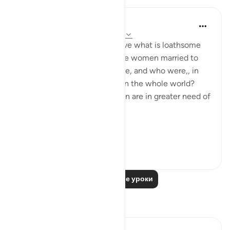
In the Shade of the Quran
31 неделю назад
·
Ссылка
айа 33:32
What are the means to remove what is loathsome
and ensure the purity of those women married to
the Prophet, living in his home, and who were,, in
any case the purest women in the whole world?
Needless to say, other women are in greater need of
such means.
Ini...
Узнать больше
1
0
Читать другие уроки
Размышления