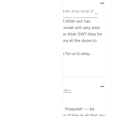
tareq abed
7 лет назад
·
айа 4:43, 4:102, 24:30, 2:43, 4:101, 33:53, 33:32, 17:
Ссылка
32, 2:239
Anyone who ponders on what Allah swt has
legislated in the Quran and Sunnah will very soon
come to realize that whenever Allah SWT likes for
something to be done he opens all the doors to
facilitate it to be done.
For example, Allah SWT loves for us to pray...
Узнать больше
22
0
Dr Maryam Fayyaz
44 недели назад
·
Ссылка
айа 33:32-33
Bismillah
In Surah Al-Ahzab, Allah says 'ittaqullah' — be
mindful of Allah, be conscious of Him in all that you