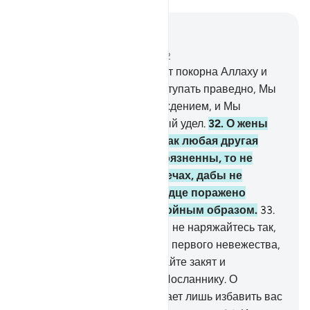
Читать в контексте
Глава 33, Страница 422, Джуз 22
31
.
А ту из вас, которая будет покорна Аллаху и
Его Посланнику и будет поступать праведно, Мы
одарим двойным вознаграждением, и Мы
приготовили для нее щедрый удел.
32
.
О жены
Пророка! Вы не таковы, как любая другая
женщина. Если вы богобоязненны, то не
проявляйте нежности в речах, дабы не
возжелал вас тот, чье сердце поражено
недугом, а говорите достойным образом.
33
.
Оставайтесь в своих домах, не наряжайтесь так,
как наряжались во времена первого невежества,
совершайте намаз, раздавайте закят и
повинуйтесь Аллаху и Его Посланнику. О
обитатели дома, Аллах желает лишь избавить вас