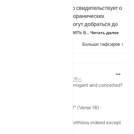
Эти свитки вознесены, что свидетельствует о
ценности и достоинстве коранических
назиданий. Дьяволы не могут добраться до
них или хотя бы подсмотреть в…
Читать далее
Больше тафсиров
Уроки
In the Shade of the Quran
31 неделю назад
·
Ссылка
айа 80:18-19
Indeed, how can man be so arrogant and conceited?
What are his origins:
"Of what did God create him?" (Verse 18)
He is a very humble origin, worthless indeed except
for God's grace.