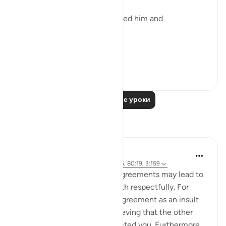
"Of a drop of sperm. He created him and
proportioned him." (Verse 19)
A dr...
Узнать больше
0
0
65
Читать другие уроки
Размышления
Sundas Ejaz
6 лет назад
·
Ссылка
айа 87:14, 2:195, 80:19, 3:159
Failed expectations and disagreements may lead to
negativity if it is not dealt with respectfully. For
instance, perceiving the disagreement as an insult
which could also lead to believing that the other
party has purposely disrespected you. Furthermore,