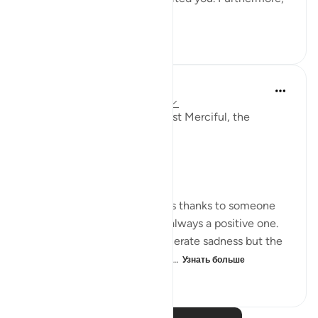
the s...
Узнать больше
18
7
1 133
Razia Zahra
2 года назад
·
Ссылка
айа 80:17-40
In the Name of Allah, the Most Merciful, the
Especially Merciful,
Gratitude.
Whenever a person expresses thanks to someone
for something the feeling is always a positive one.
Being thankful will never generate sadness but the
very opposite. Let’s think of s...
Узнать больше
27
10
608