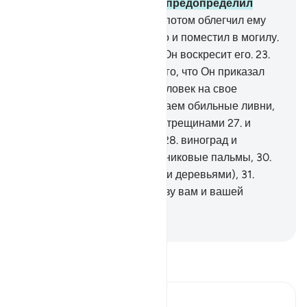
капли и соразмерил (или предопределил
стадии его развития),
20
.
потом облегчил ему
путь,
21
.
потом умертвил его и поместил в могилу.
22
.
Потом, когда пожелает, Он воскресит его.
23
.
Но нет! Он не выполняет того, что Он приказал
ему.
24
.
Пусть посмотрит человек на свое
пропитание!
25
.
Мы проливаем обильные ливни,
26
.
затем рассекаем землю трещинами
27
.
и
взращиваем на ней зерна,
28
.
виноград и
люцерну,
29
.
маслины и финиковые пальмы,
30
.
сады густые (или с могучими деревьями),
31
.
фрукты и травы
32
.
на пользу вам и вашей
скотине.
-
Russian Translation ( Elmir Kuliev )
Прочитайте тафсир.
Russian Tafseer Al Saddi