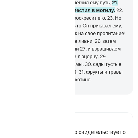
его развития),
20
.
потом облегчил ему путь,
21
.
потом умертвил его и поместил в могилу.
22
.
Потом, когда пожелает, Он воскресит его.
23
.
Но
нет! Он не выполняет того, что Он приказал ему.
24
.
Пусть посмотрит человек на свое пропитание!
25
.
Мы проливаем обильные ливни,
26
.
затем
рассекаем землю трещинами
27
.
и взращиваем
на ней зерна,
28
.
виноград и люцерну,
29
.
маслины и финиковые пальмы,
30
.
сады густые
(или с могучими деревьями),
31
.
фрукты и травы
32
.
на пользу вам и вашей скотине.
-
Russian Translation ( Elmir Kuliev )
Прочитайте тафсир.
Russian Tafseer Al Saddi
Эти свитки вознесены, что свидетельствует о