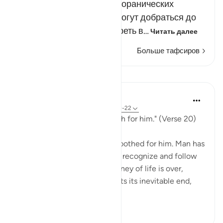
ценности и достоинстве коранических
назиданий. Дьяволы не могут добраться до
них или хотя бы подсмотреть в…
Читать далее
Больше тафсиров
Уроки
In the Shade of the Quran
31 неделю назад
·
Ссылка
айа 80:20-22
"He makes man's path smooth for him." (Verse 20)
The path of life has been smoothed for him. Man has
also been given the ability to recognize and follow
the right path. When the journey of life is over,
when every living being meets its inevitable end,
"He th...
Узнать больше
0
0