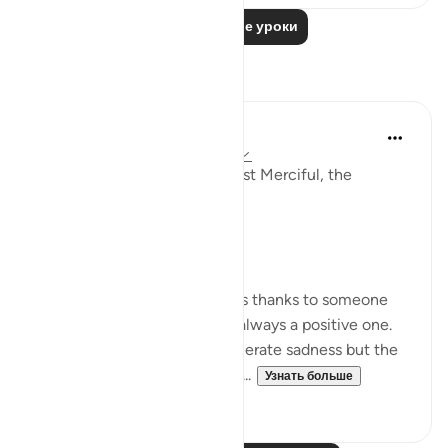
Читать другие уроки
Размышления
Razia Zahra
2 года назад
·
Ссылка
айа 80:17-40
In the Name of Allah, the Most Merciful, the
Especially Merciful,
Gratitude.
Whenever a person expresses thanks to someone
for something the feeling is always a positive one.
Being thankful will never generate sadness but the
very opposite. Let’s think of s...
Узнать больше
27
10