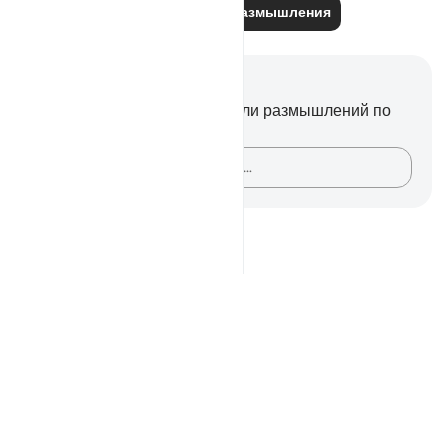
Читайте другие размышления
Заметки и размышления
У вас нет никаких заметок или размышлений по
этому стиху.
Зафиксируйте свои мысли…
Notes
placeholders
close