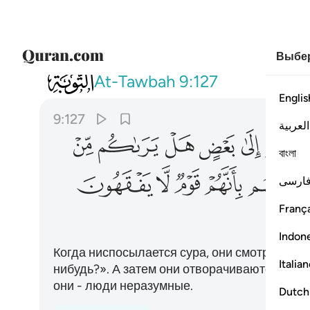
Выбер
009
واذا ما انزلت سورة نظر بعضهم الى بعض
At-Tawbah
9:127
Englis
9:127
العربية
ﲋ
ﲌ
ﲍ
ﲎ
ﲏ
বাংলা
ﲖ
ﲗ
ﲘ
ﲙ
ﲚ
ارسی
França
Indon
Когда ниспосылается сура, они смотрят друг 
Italia
нибудь?». А затем они отворачиваются. Алла
они - люди неразумные.
Dutch