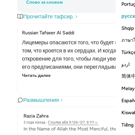
Слово за словом
Portu
русс
Прочитайте тафсир.
Shqip
Russian Tafseer Al Saddi
ภาษา
Лицемеры опасаются того, что будет ниспос
том, что кроется в их сердцах. И когда Вс
Türkç
откровение для того, чтобы люди уверовали 
اردو
его предписаниями, они переглядываются дру
Читать далее
简体
Melay
Размышления
Españ
Kiswah
Razia Zahra
3 года назад
·
Ссылка
айа 9:126-127, 9:111
Tiếng 
In the Name of Allah the Most Merciful, the Especial