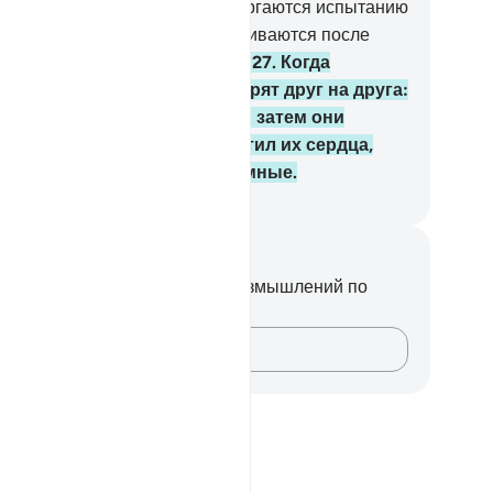
дят, что каждый год они подвергаются испытанию
ин или два раза? Они не раскаиваются после
ого и не поминают назидание.
127
.
Когда
спосылается сура, они смотрят друг на друга:
идит ли вас кто-нибудь?». А затем они
ворачиваются. Аллах отвратил их сердца,
тому что они - люди неразумные.
ssian Translation ( Elmir Kuliev )
метки и размышления
вас нет никаких заметок или размышлений по
ому стиху.
Зафиксируйте свои мысли…