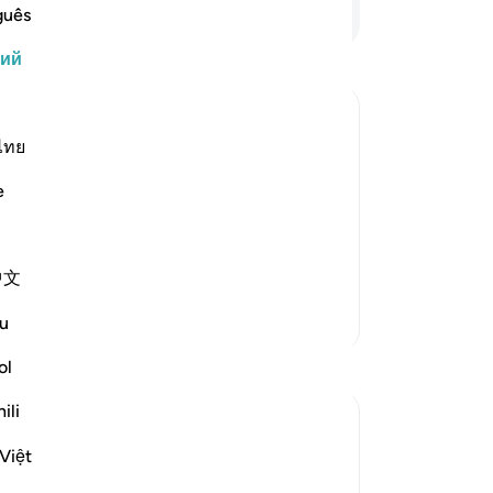
ви
Продолжить чтение
guês
од
кий
эт
ни
«В
от
ไทย
лана сура, которая поведает людям о
по
евышний Аллах ниспосылает очередное
e
-
Ru
в него и поступали в соответствии с
г с другом, понимая, что н…
За
中文
У 
эт
Больше тафсиров
u
ol
ili
Việt
ly Merciful,