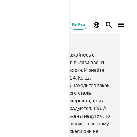
Войти
тать в контексте
ва 9, Страница 207, Джуз 11
3
.
О те, которые уверовали! Сражайтесь с
верующими, которые находятся вблизи вас. И
сть они убедятся в вашей суровости. И знайте,
о Аллах - с богобоязненными.
124
.
Когда
спосылается сура, то среди них находится такой,
торый говорит: «Чья вера от этого стала
льнее?». Что касается тех, кто уверовал, то их
ра от этого усиливается, и они радуются.
125
.
А
о касается тех, чьи сердца поражены недугом, то
о добавляет сомнение к их сомнению, и поэтому
и умрут неверующими.
126
.
Неужели они не