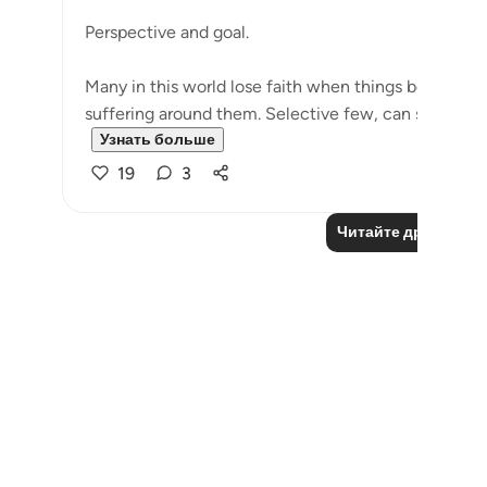
Perspective and goal.
Many in this world lose faith when things become di
suffering around them. Selective few, can see that tri
Узнать больше
19
3
Читайте другие р
Notes
placeholders
close