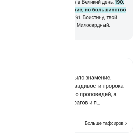
Воистину, это были мучения в Великий день.
190
.
Воистину, в этом - знамение, но большинство
их не стали верующими.
191
.
Воистину, твой
Господь - Могущественный, Милосердный.
-
Russian Translation ( Elmir Kuliev )
Прочитайте тафсир.
Russian Tafseer Al Saddi
Воистину, во всем этом было знамение,
свидетельствующее о правдивости пророка
Шуейба и правдивости его проповедей, а
также о порочности его врагов и п…
Читать далее
Больше тафсиров
Уроки