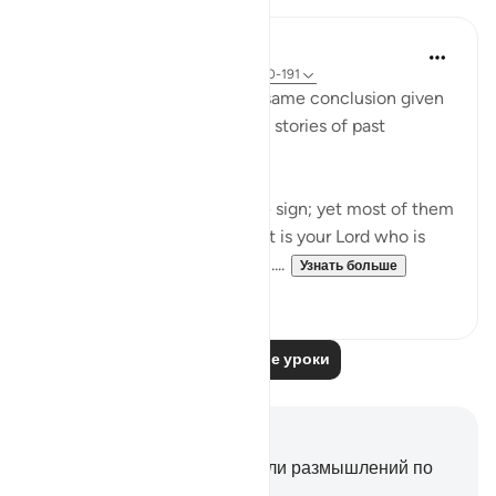
In the Shade of the Quran
31 неделю назад
·
Ссылка
айа 26:190-191
Ayah 189 is followed by the same conclusion given
in the surah after each of the stories of past
communities it mentions:
"Indeed, there is in this a sure sign; yet most of them
will not believe. And indeed it is your Lord who is
the Mighty One, the Merciful....
Узнать больше
0
0
Читать другие уроки
Заметки и размышления
У вас нет никаких заметок или размышлений по
этому стиху.