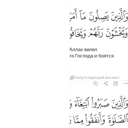
ﱛ
ﱜ
ﱝ
ﱞ
ﱟ
ﱠ
ﱡ
ﱢ
الذين يصلون ما امر الله به ان يوصل ويخشون ربهم ويخافون سوء الحس
َٱلَّذِينَ يَصِلُونَ مَآ أَمَرَ ٱللَّهُ بِهِۦٓ أَن يُوصَلَ وَيَخْشَوْنَ رَبَّهُمْ وَيَ
ﱣ
ﱤ
ﱥ
ﱦ
ﱧ
ﱨ
которые поддерживают то, что Аллах велел
поддерживать, страшатся своего Господа и боятся
ужасного расчета,
Тафсиры
Уроки
Размышления
Сопутствующий контент
13:22
ﱩ
ﱪ
ﱫ
ﱬ
ﱭ
ﱮ
الذين صبروا ابتغاء وجه ربهم واقاموا الصلاة وانفقوا مما رزقناهم سرا و
َٱلَّذِينَ صَبَرُوا۟ ٱبْتِغَآءَ وَجْهِ رَبِّهِمْ وَأَقَامُوا۟ ٱلصَّلَوٰةَ وَأَنف
ﱯ
ﱰ
ﱱ
ﱲ
ﱳ
ﱴ