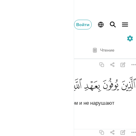
Войти
13. Ar-Ra'd
Стих за стихом
Чтение
Перевод
: Эльмир Кулиев
13:20
ﱓ
ﱔ
ﱕ
ﱖ
ﱗ
لذين يوفون بعهد الله ولا ينقضون الميثاق ٢٠
ﱘ
ﱙ
ﱚ
لَّذِينَ يُوفُونَ بِعَهْدِ ٱللَّهِ وَلَا يَنقُضُونَ ٱلْمِيثَـٰقَ ٢٠
которые верны завету с Аллахом и не нарушают
обязательств,
Тафсиры
Уроки
Размышления
13:21