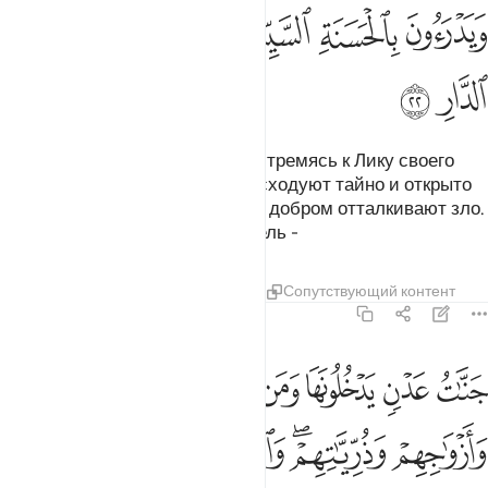
ﱵ
ﱶ
ﱷ
ﱸ
ﱹ
ﱺ
ﱻ
ﱼ
которые проявляют терпение, стремясь к Лику своего
Господа, совершают намаз, расходуют тайно и открыто
из того, чем Мы их наделили, и добром отталкивают зло.
Им уготована Последняя обитель -
Тафсиры
Уроки
Размышления
Сопутствующий контент
13:23
ﱽ
ﱾ
ﱿ
ﲀ
ﲁ
ﲂ
ﲃ
نات عدن يدخلونها ومن صلح من ابايهم وازواجهم وذرياتهم والملايكة يد
َنَّـٰتُ عَدْنٍۢ يَدْخُلُونَهَا وَمَن صَلَحَ مِنْ ءَابَآئِهِمْ وَأَزْوَٰجِهِمْ وَذُرِّيَّـٰتِهِمْ ۖ وَٱلْمَ
ﲄ
ﲅﲆ
ﲇ
ﲈ
ﲉ
ﲊ