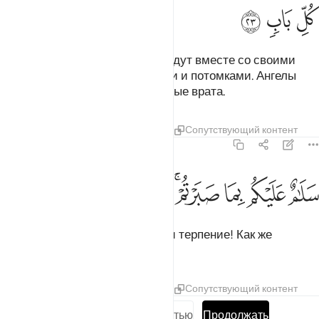
ﲋ
ﲌ
ﲍ
сады Эдема, в которые они войдут вместе со своими
праведными отцами, супругами и потомками. Ангелы
будут входить к ним через любые врата.
Тафсиры
Уроки
Размышления
Сопутствующий контент
13:24
ﲎ
ﲏ
ﲐ
ﲑﲒ
ﲓ
لام عليكم بما صبرتم فنعم عقبى الدار ٢٤
ﲔ
ﲕ
ﲖ
َلَـٰمٌ عَلَيْكُم بِمَا صَبَرْتُمْ ۚ فَنِعْمَ عُقْبَى ٱلدَّارِ ٢٤
Мир вам за то, что вы проявили терпение! Как же
прекрасна Последняя обитель!
Тафсиры
Уроки
Размышления
Сопутствующий контент
Прочитать суру полностью
Продолжать