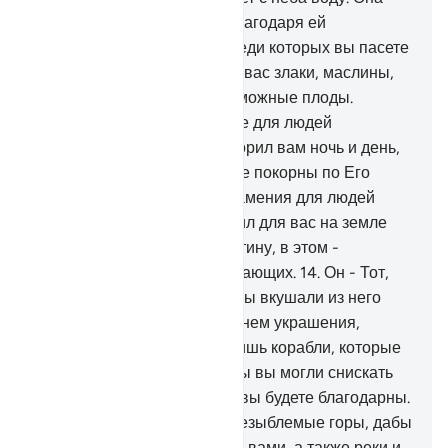
служит для вас питьем, и благодаря ей
произрастают растения, среди которых вы пасете
скот.
11
.
Он взращивает для вас злаки, маслины,
финики, виноград и всевозможные плоды.
Воистину, в этом - знамение для людей
размышляющих.
12
.
Он покорил вам ночь и день,
солнце и луну. Звезды также покорны по Его
воле. Воистину, в этом - знамения для людей
разумеющих.
13
.
Он сотворил для вас на земле
разнообразие цветов. Воистину, в этом -
знамение для людей поминающих.
14
.
Он - Тот,
Кто подчинил море, чтобы вы вкушали из него
свежее мясо и добывали в нем украшения,
которые вы носите. Ты видишь корабли, которые
бороздят его для того, чтобы вы могли снискать
Его милость, - быть может, вы будете благодарны.
15
.
Он поместил на земле незыблемые горы, дабы
она не колебалась вместе с вами, а также реки и