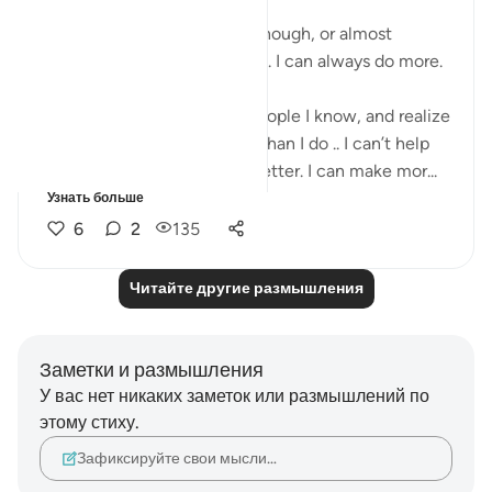
6 лет назад
·
Ссылка
айа 16:18-21
I know I think that I do this enough, or almost
enough .. but trust me, it isn’t. I can always do more.
I know that when I look at people I know, and realize
how much more they make than I do .. I can’t help
feeling abit upset. I can do better. I can make mor...
Узнать больше
6
2
135
Читайте другие размышления
Заметки и размышления
У вас нет никаких заметок или размышлений по
этому стиху.
Зафиксируйте свои мысли…