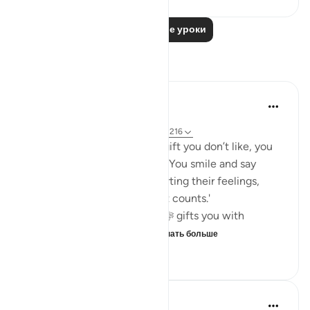
Читать другие уроки
Размышления
Khalisa M.
45 недель назад
·
Ссылка
айа 27:40, 12:86, 2:9, 16:19, 2:216
When someone gives you a gift you don’t like, you
fake it... or at least you try to. You smile and say
thank you in hopes of not hurting their feelings,
because 'it’s the thought that counts.'
But what about when Allah ﷻ gifts you with
something you don’t like...
Узнать больше
24
5
629
Yazin