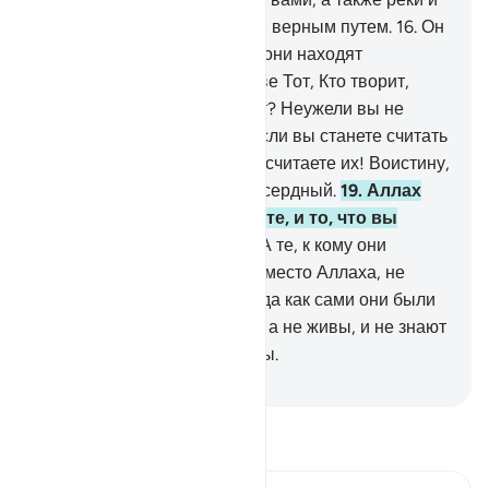
дороги, дабы вы могли идти верным путем.
16
.
Он
создал знаки. А по звездам они находят
правильную дорогу.
17
.
Разве Тот, Кто творит,
подобен тому, кто не творит? Неужели вы не
помяните назидание?
18
.
Если вы станете считать
милости Аллаха, то не пересчитаете их! Воистину,
Аллах - Прощающий, Милосердный.
19
.
Аллах
ведает то, что вы утаиваете, и то, что вы
совершаете открыто.
20
.
А те, к кому они
обращаются с молитвами вместо Аллаха, не
могут ничего сотворить, тогда как сами они были
сотворены.
21
.
Они мертвы, а не живы, и не знают
они, когда будут воскрешены.
-
Russian Translation ( Elmir Kuliev )
Прочитайте тафсир.