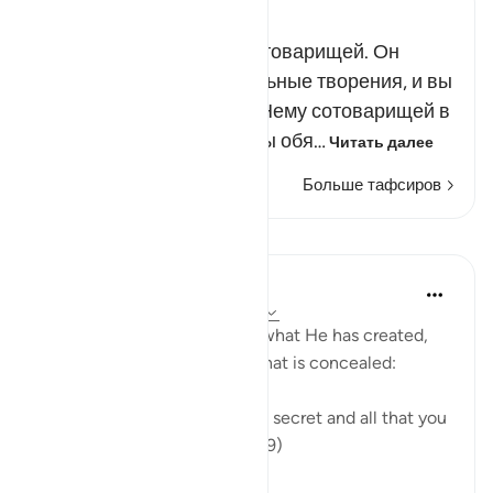
Russian Tafseer Al Saddi
О люди! Нет у Аллаха сотоварищей. Он
сотворил вас и все остальные творения, и вы
не должны приобщать к Нему сотоварищей в
поклонении. Напротив, вы обя…
Читать далее
Больше тафсиров
Уроки
In the Shade of the Quran
32 недели назад
·
Ссылка
айа 16:19
The Creator knows full well what He has created,
what is apparent of it, and what is concealed:
"God knows all that you keep secret and all that you
bring into the open." (Verse 19)
0
0
76