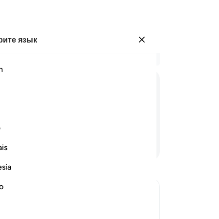
ите язык
Войти
Чи
h
Гла
26
ﱲ
ﱳ
ﱴ
ﱵ
ﱶ
ск
Ум
Го
ف
об
Продолжить чтение
is
го
30
esia
Он
На
no
за
упят умирающего. Наступит
те