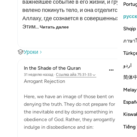
важнейшее событие в его жизни, и грусть ста
Portu
велено покинуть тело, и она отделится от не
русс
Аллаху, где сознается в совершенных деяни
Этим…
Читать далее
Shqip
ภาษา
Уроки
Türkç
اردو
In the Shade of the Quran
31 неделю назад
·
Ссылка
айа 75:31-33
简体
Arrogant Rejection
Melay
Here, we have an image of those bent on
Españ
denying the truth. They do not prepare for
the inevitable end by doing something in
Kiswah
obedience of God. Rather, they arrogantly
Tiếng 
indulge in disobedience and sin: