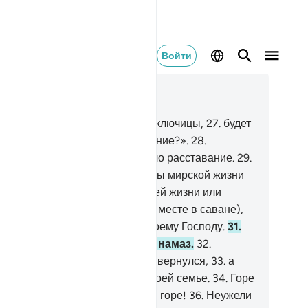
Войти
тать в контексте
ва 75, Страница 578, Джуз 29
.
Но нет! Когда душа достигнет ключицы,
27
.
будет
азано: «Кто же прочтет заклинание?».
28
.
ирающий поймет, что наступило расставание.
29
.
лень сойдется с голенью (тяготы мирской жизни
ъединятся с тяготами последней жизни или
лени человека будут сложены вместе в саване),
.
и в тот день его пригонят к твоему Господу.
31
.
 не уверовал и не совершал намаз.
32
.
против, он счел это ложью и отвернулся,
33
.
а
тем горделиво отправился к своей семье.
34
.
Горе
бе, горе!
35
.
Еще раз горе тебе, горе!
36
.
Неужели