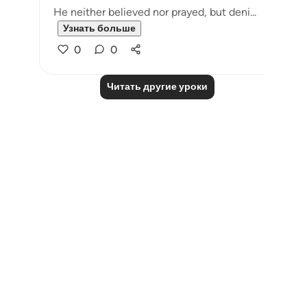
He neither believed nor prayed, but deni...
Узнать больше
0
0
Читать другие уроки
Notes
placeholders
close