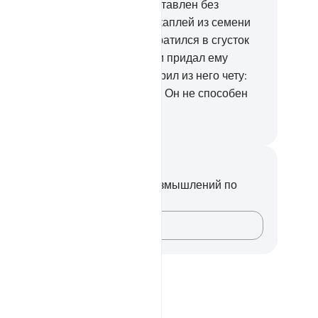
ловек полагает, что он будет оставлен без
исмотра?
37
.
Разве он не был каплей из семени
точаемого?
38
.
Потом он превратился в сгусток
ови, после чего Он создал его и придал ему
размерный облик.
39
.
Он сотворил из него чету:
жчину и женщину.
40
.
Неужели Он не способен
скресить мертвых?
ssian Translation ( Elmir Kuliev )
метки и размышления
вас нет никаких заметок или размышлений по
ому стиху.
Зафиксируйте свои мысли…