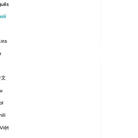
нет обуревать им. Его душе будет
че
guês
го и будет пригнана к Всевышнему
пр
кий
ис
ях и получит заслуженное воздаяние.
кр
со
Больше тафсиров
му
ไทย
во
Размышления
e
-
Ru
Iraj Marjan
За
2 года назад
·
Ссылка
айа 7:58, 87:1, 75:31-33
中文
У 
ربك الاعلىٰ
эт
u
I'm against protocol, both giving and
ol
receiving, despite it being part of our
culture. I'm a rebel against this norm.
ili
yesterday, I waited for a medical
Việt
superintendent in his office. When he
arrived, everyone stood up for protocol's