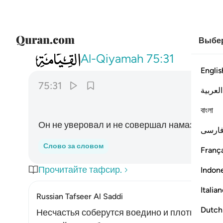
Выбер
075
فلا صدق ولا صلى ٣١
Al-Qiyamah
75:31
Englis
75:31
العربية
বাংলা
Он не уверовал и не совершал намаз.
ارسی
Слово за словом
França
Прочитайте тафсир.
Indon
Italia
Russian Tafseer Al Saddi
Dutch
Несчастья соберутся воедино и плотно обст