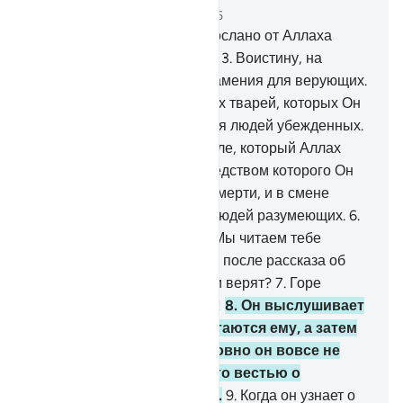
Глава 45, Страница 499, Джуз 25
1
.
Ха. Мим.
2
.
Писание ниспослано от Аллаха
Могущественного, Мудрого.
3
.
Воистину, на
небесах и на земле есть знамения для верующих.
4
.
В сотворении вас и живых тварей, которых Он
расселил, есть знамения для людей убежденных.
5
.
В смене ночи и дня, в уделе, который Аллах
ниспосылает с неба и посредством которого Он
оживляет землю после ее смерти, и в смене
ветров есть знамения для людей разумеющих.
6
.
Вот аяты Аллаха, которые Мы читаем тебе
истинно. В какой же рассказ после рассказа об
Аллахе и его знамениях они верят?
7
.
Горе
всякому лживому грешнику!
8
.
Он выслушивает
аяты Аллаха, которые читаются ему, а затем
надменно упорствует, словно он вовсе не
слышал их. Обрадуй же его вестью о
мучительных страданиях.
9
.
Когда он узнает о