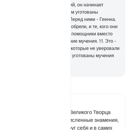
чем-либо из Наших знамений, он начинает
насмехаться над ними. Таким уготованы
унизительные мучения.
10
.
Перед ними - Геенна.
Не спасут их то, что они приобрели, и те, кого они
взяли себе в покровители и помощники вместо
Аллаха. Им уготованы великие мучения.
11
.
Это -
верное руководство. А тем, которые не уверовали
в знамения своего Господа, уготованы мучения
от великого наказания.
-
Russian Translation ( Elmir Kuliev )
Прочитайте тафсир.
Russian Tafseer Al Saddi
О прекрасных качествах Великого Творца
свидетельствуют многочисленные знамения,
которые люди видят вокруг себя и в самих