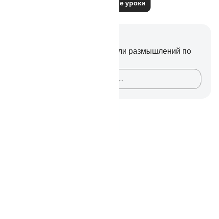
Читать другие уроки
Заметки и размышления
У вас нет никаких заметок или размышлений по
этому стиху.
Зафиксируйте свои мысли…
Notes
placeholders
close