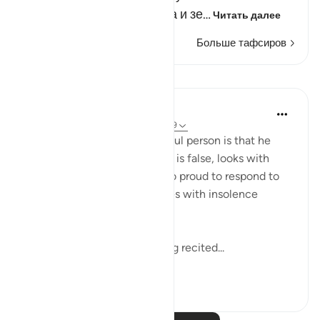
себе. Он сотворил небеса и зе…
Читать далее
Больше тафсиров
Уроки
In the Shade of the Quran
31 неделю назад
·
Ссылка
айа 45:8-9
The mark of such a lying, sinful person is that he
persistently holds on to what is false, looks with
disdain on the truth, feels too proud to respond to
God's revelations and behaves with insolence
towards God. He thus:
"hears God's revelations being recited...
Узнать больше
0
0