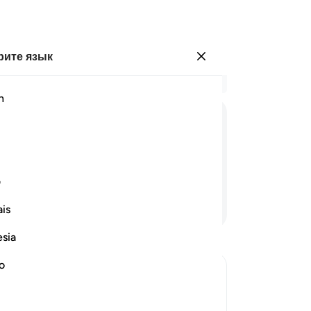
ите язык
Войти
Чи
h
Гла
87
ﱕ
ﱖ
ﱗ
ﱘ
ил
бл
ехается,
не
ف
ве
Продолжить чтение
is
го
пр
esia
90
ра
no
(у
провергнуть учение Пророка
92