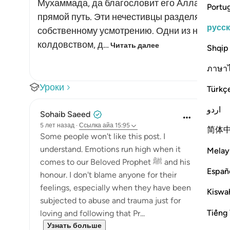
Мухаммада, да благословит его Аллах и при
Portu
прямой путь. Эти нечестивцы разделяют Кора
русс
собственному усмотрению. Одни из них наз
колдовством, д…
Читать далее
Shqip
ภาษา
Уроки
Türkç
اردو
Sohaib Saeed
5 лет назад
·
Ссылка
айа 15:95
简体
Some people won't like this post. I
understand. Emotions run high when it
Melay
comes to our Beloved Prophet ﷺ and his
Españ
honour. I don't blame anyone for their
feelings, especially when they have been
Kiswah
subjected to abuse and trauma just for
Tiếng 
loving and following that Pr...
Узнать больше