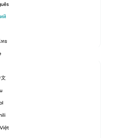
ветствует, и мешает людям встать на
их
guês
н на части и относятся к нему по
Пр
кий
мн
ывают Небесное Откровение
от
бо
Больше тафсиров
зн
ไทย
го
Размышления
e
и 
Го
A Siddiqui
яв
6 лет назад
·
中文
-
Ru
айа 26:27, 15:6, 17:81, 15:95, 22:68-69,
Ссылка
33:3
u
If you're on the side of the truth, it's ok if
За
people think you're crazy. We have to get
ol
У 
comfortable with being misunderstood.
эт
ili
Yes, we should educate people, convey
Việt
the message, and treat people with