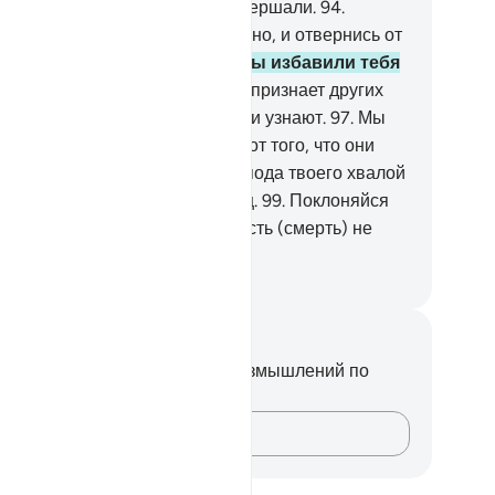
 спросим
93
.
о том, что они совершали.
94
.
овозгласи же то, что тебе велено, и отвернись от
огобожников.
95
.
Воистину, Мы избавили тебя
 тех, кто насмехается,
96
.
кто признает других
гов помимо Аллаха, и скоро они узнают.
97
.
Мы
аем, что твоя грудь сжимается от того, что они
ворят.
98
.
Так восславь же Господа твоего хвалой
будь в числе тех, кто падает ниц.
99
.
Поклоняйся
споду твоему, пока убежденность (смерть) не
ится к тебе.
ssian Translation ( Elmir Kuliev )
метки и размышления
вас нет никаких заметок или размышлений по
ому стиху.
Зафиксируйте свои мысли…