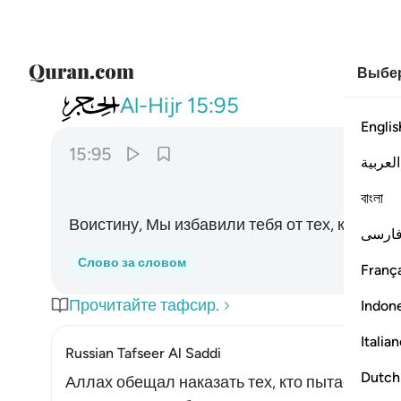
Выбер
015
انا كفيناك المستهزيين ٩٥
Al-Hijr
15:95
Englis
15:95
العربية
বাংলা
Воистину, Мы избавили тебя от тех, кто насм
ارسی
Слово за словом
França
Прочитайте тафсир.
Indon
Italia
Russian Tafseer Al Saddi
Dutch
Аллах обещал наказать тех, кто пытается о