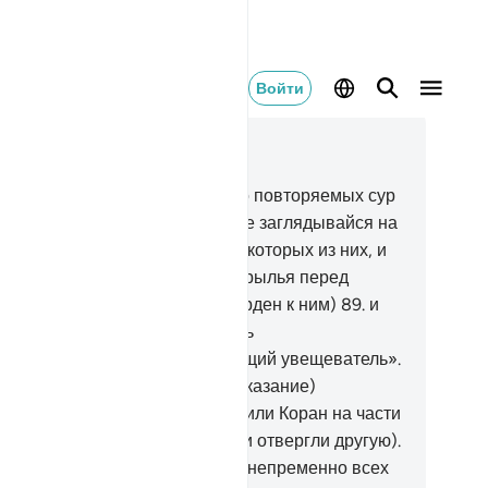
Войти
тать в контексте
ва 15, Страница 267, Джуз 14
.
Мы даровали тебе семь часто повторяемых сур
и аятов и великий Коран.
88
.
Не заглядывайся на
ага, которыми Мы наделили некоторых из них, и
 печалься о них. Склони свои крылья перед
рующими (будь добр и милосерден к ним)
89
.
и
вори: «Воистину, я - всего лишь
едостерегающий и разъясняющий увещеватель».
.
Мы также ниспослали его (наказание)
зделяющим,
91
.
которые поделили Коран на части
веровали в одну часть Корана и отвергли другую).
.
Клянусь твоим Господом! Мы непременно всех