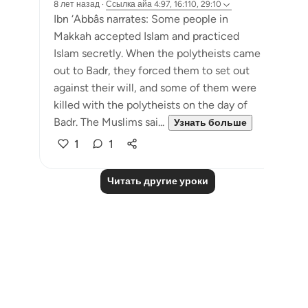
8 лет назад
·
Ссылка
айа 4:97, 16:110, 29:10
Ibn ‘Abbâs narrates: Some people in
Makkah accepted Islam and practiced
Islam secretly. When the polytheists came
out to Badr, they forced them to set out
against their will, and some of them were
killed with the polytheists on the day of
Badr. The Muslims sai...
Узнать больше
1
1
Читать другие уроки