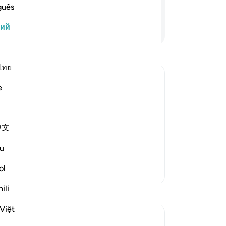
(н
guês
же
кий
Продолжить чтение
не
Но
гр
ув
ไทย
Не
e
«С
едал о том, что каждый человек
ва
рому правдивый верующий
гр
х поведал о том, что среди людей
中文
по
желые потрясения и стойко пройти
св
u
не
-
Ru
ol
Больше тафсиров
ili
Размышления
За
У 
Việt
Razia Zahra
эт