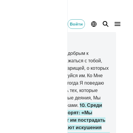
Войти
тать в контексте
ва 29, Страница 397, Джуз 20
Мы заповедали человеку быть добрым к
дителям. А если они станут сражаться с тобой,
обы ты приобщал ко мне сотоварищей, о которых
 ничего не знаешь, то не повинуйся им. Ко Мне
едстоит ваше возвращение, и тогда Я поведаю
м о том, что вы совершали.
9
.
А тех, которые
еровали и совершали праведные деяния, Мы
едем в Рай вместе с праведниками.
10
.
Среди
дей есть такие, которые говорят: «Мы
еровали в Аллаха». Но стоит им пострадать
ди Аллаха, как они сравнивают искушения