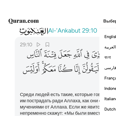
Выбер
029
ومن الناس من يقول امنا بالله فاذا اوذي في ال
Al-'Ankabut
29:10
Englis
29:10
العربية
ﱴ
ﱵ
ﱶ
ﱷ
ﱸ
ﱹ
ﱺ
বাংলা
ﲂ
ﲃ
ﲄ
ﲅ
ﲆﲇ
ﲈ
ارسی
França
ﲏ
Indon
Среди людей есть такие, которые говорят: 
Italia
им пострадать ради Аллаха, как они сравни
мучениями от Аллаха. Если же явится победа
Dutch
непременно скажут: «Мы были вместе с вами