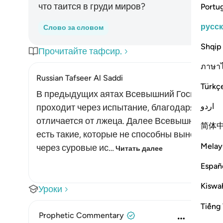
что таится в груди миров?
Portu
русс
Слово за словом
Shqip
Прочитайте тафсир.
ภาษา
Russian Tafseer Al Saddi
Türkç
В предыдущих аятах Всевышний Господь пов
اردو
проходит через испытание, благодаря кото
отличается от лжеца. Далее Всевышний Алла
简体
есть такие, которые не способны вынести тя
Melay
через суровые ис…
Читать далее
Españ
Kiswah
Уроки
Tiếng 
Prophetic Commentary