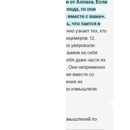
аказание) людей с мучениями от Аллаха. Если
 явится победа от твоего Господа, то они
пременно скажут: «Мы были вместе с вами».
 разве Аллаху не лучше знать, что таится в
уди миров?
11
.
Аллах непременно узнает тех, кто
еровал, и непременно узнает лицемеров.
12
.
верующие говорят тем, которые уверовали:
ледуйте нашим путем, и мы возьмем на себя
ши грехи». Они не возьмут на себя даже части их
ехов. Воистину, они - лжецы.
13
.
Они непременно
несут свое бремя и другое бремя вместе со
оим бременем. В День воскресения их
пременно спросят о том, что они измышляли.
ssian Translation ( Elmir Kuliev )
метки и размышления
вас нет никаких заметок или размышлений по
ому стиху.