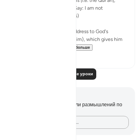
Your people have rejected this [i.e. the Qur'an],
although it is the very truth. Say: I am not
responsible for you. (Verse 66)
The passage starts with an address to God's
Messenger (peace be upon him), which gives him
and all believers wh...
Узнать больше
0
0
Читать другие уроки
Заметки и размышления
У вас нет никаких заметок или размышлений по
этому стиху.
Зафиксируйте свои мысли…