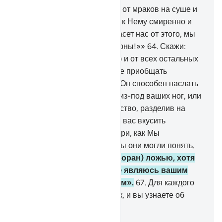
63
.
Скажи: «Кто спасает вас от мраков на суше и
на море, когда вы взываете к Нему смиренно и
тайно, говоря: «Если Он спасет нас от этого, мы
непременно будем благодарны!»»
64
.
Скажи:
«Аллах спасает вас от этого и от всех остальных
скорбей. Но вы продолжаете приобщать
сотоварищей».
65
.
Скажи: «Он способен наслать
на вас мучения сверху или из-под ваших ног, или
привести вас в замешательство, разделив на
группировки и дав одним из вас вкусить
жестокость других». Посмотри, как Мы
разъясняем знамения, чтобы они могли понять.
66
.
Твой народ счел его (Коран) ложью, хотя
это - истина. Скажи: «Я не являюсь вашим
попечителем и хранителем».
67
.
Для каждого
сообщения установлен срок, и вы узнаете об
этом.
-
Russian Translation ( Elmir Kuliev )