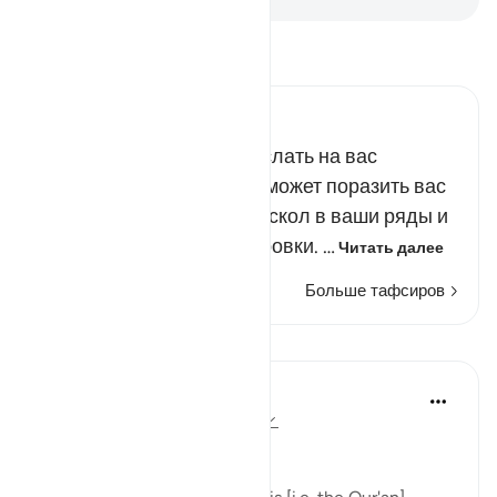
Прочитайте тафсир.
Russian Tafseer Al Saddi
Всевышний способен наслать на вас
наказание отовсюду. Он может поразить вас
сверху и снизу, внести раскол в ваши ряды и
разделить вас на группировки. …
Читать далее
Больше тафсиров
Уроки
In the Shade of the Quran
31 неделю назад
·
Ссылка
айа 6:66
Consistent Attitude