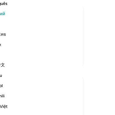
со
guês
Ал
кий
же
ва
ка Аллаха, да благословит его Аллах
ва
, что если они будут праведны и
Ал
ไทย
остальных женщин. Повинуясь
-
Ru
а, да благословит его Аллах и
e
За
Больше тафсиров
У 
中文
эт
Размышления
u
tareq abed
ol
7 лет назад
·
айа 4:43, 4:102, 24:30, 2:43, 4:101, 33:
ili
Ссылка
53, 33:32, 17:32, 2:239
Anyone who ponders on what Allah swt
Việt
has legislated in the Quran and Sunnah