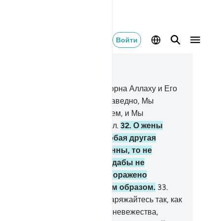
Войти
тать в контексте
ва 33, Страница 422, Джуз 22
.
А ту из вас, которая будет покорна Аллаху и Его
сланнику и будет поступать праведно, Мы
арим двойным вознаграждением, и Мы
иготовили для нее щедрый удел.
32
.
О жены
орока! Вы не таковы, как любая другая
нщина. Если вы богобоязненны, то не
оявляйте нежности в речах, дабы не
зжелал вас тот, чье сердце поражено
дугом, а говорите достойным образом.
33
.
тавайтесь в своих домах, не наряжайтесь так, как
ряжались во времена первого невежества,