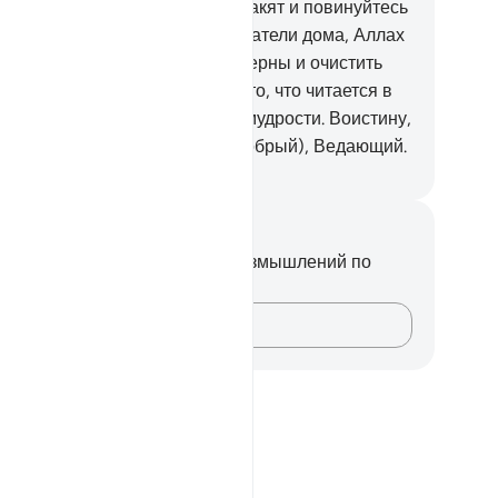
вершайте намаз, раздавайте закят и повинуйтесь
лаху и Его Посланнику. О обитатели дома, Аллах
лает лишь избавить вас от скверны и очистить
с полностью.
34
.
И поминайте то, что читается в
ших домах из аятов Аллаха и мудрости. Воистину,
лах - Проницательный (или Добрый), Ведающий.
ssian Translation ( Elmir Kuliev )
метки и размышления
вас нет никаких заметок или размышлений по
ому стиху.
Зафиксируйте свои мысли…