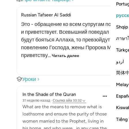
Portu
Russian Tafseer Al Saddi
русс
Это - обращение ко всем супругам посланни
Shqip
и приветствует. Всевышний поведал им о том
ภาษา
будут бояться Аллаха, то превзойдут всех 
повелению Господа, жены Пророка Мухаммад
Türkç
приветству…
Читать далее
اردو
简体
Уроки
Melay
In the Shade of the Quran
Españ
31 неделю назад
·
Ссылка
айа 33:32
What are the means to remove what is
Kiswah
loathsome and ensure the purity of those
Tiếng 
women married to the Prophet, living in
his home, and who were,, in any case the