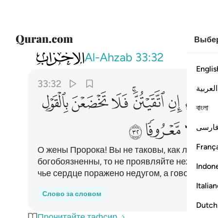
Выбер
033
يا نساء النبي لستن كاحد من النساء ان ا
Al-Ahzab
33:32
Englis
33:32
العربية
ﱖ
ﱗ
ﱘﱙ
ﱚ
ﱛ
ﱜ
বাংলা
ﱣ
ﱤ
ﱥ
ارسی
França
О жены Пророка! Вы не таковы, как любая 
богобоязненны, то не проявляйте нежности в
Indon
чье сердце поражено недугом, а говорите д
Italia
Слово за словом
Dutch
Прочитайте тафсир.