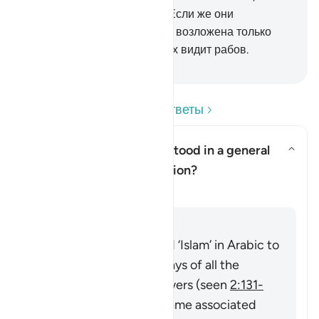
последуют прямым путем. Если же они
отвернутся, то ведь на тебя возложена только
передача откровения. Аллах видит рабов.
-
Russian Translation ( Elmir Kuliev )
Прочитайте вопросы и ответы
Can ‘Islam’ here be understood in a general
sense of religious submission?
Показать ответ Can ‘Islam’ here
Разъяснение
Отвечать
The Quran uses the word ‘Islam’ in Arabic to
describe the religious ways of all the
Prophets and their followers (seen
2:131-
132
), then it became a name associated