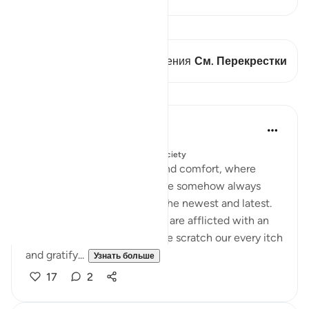
Просмотреть кираат
В этом стихе есть 1 Пересечения
См. Перекрестки
Уроки
Salah Soltan
4 года назад
·
Ссылка
айа 3:19
Опубликовано в
Muslim American Society
In this age of convenience and comfort, where
material ease abounds, we are somehow always
exhausted by the pursuit of the newest and latest.
Our societies, east and west, are afflicted with an
ailing global culture. While we scratch our every itch
and gratify...
Узнать больше
17
2