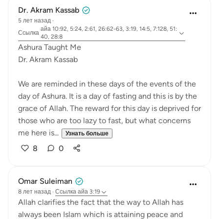
Dr. Akram Kassab
5 лет назад
·
айа 10:92, 5:24, 2:61, 26:62-63, 3:19, 14:5, 7:128, 51:
Ссылка
40, 28:8
Ashura Taught Me
Dr. Akram Kassab
We are reminded in these days of the events of the
day of Ashura. It is a day of fasting and this is by the
grace of Allah. The reward for this day is deprived for
those who are too lazy to fast, but what concerns
me here is...
Узнать больше
8
0
Omar Suleiman
8 лет назад
·
Ссылка
айа 3:19
Allah clarifies the fact that the way to Allah has
always been Islam which is attaining peace and