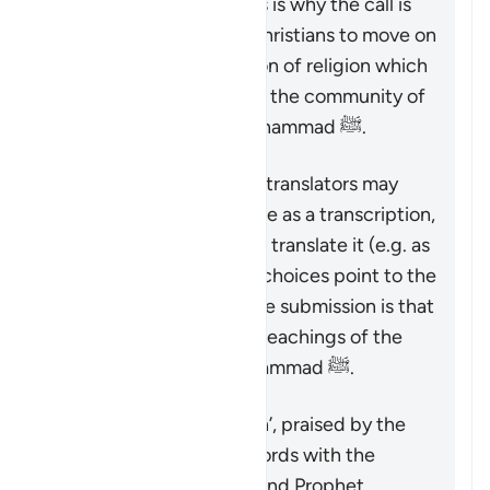
follow his teachings. This is why the call is
made to the Jews and Christians to move on
from the distorted version of religion which
they were upon, and join the community of
followers of Prophet Muhammad ﷺ.
Therefore, though some translators may
prefer to write ‘Islam’ here as a transcription,
and others may prefer to translate it (e.g. as
‘submission’), these two choices point to the
same reality: the only true submission is that
which accords with the teachings of the
Quran and Prophet Muhammad ﷺ.
Краткое содержание
The only true ‘submission’, praised by the
Quran, is that which accords with the
teachings of the Quran and Prophet