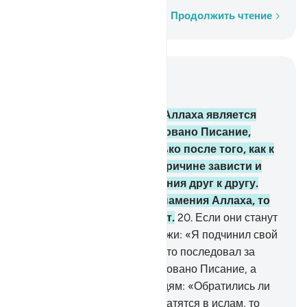
Слово за словом
Продолжить чтение
Читать в контексте
Глава 3, Страница 52, Джуз 3
19
.
Воистину, религией у Аллаха является
ислам. Те, кому было даровано Писание,
впали в разногласия только после того, как к
ним явилось знание, по причине зависти и
несправедливого отношения друг к другу.
Если кто не уверовал в знамения Аллаха, то
ведь Аллах скор на расчет.
20
.
Если они станут
препираться с тобой, то скажи: «Я подчинил свой
лик Аллаху вместе с теми, кто последовал за
мной». Скажи тем, кому даровано Писание, а
также необразованным людям: «Обратились ли
вы в ислам?». Если они обратятся в ислам, то