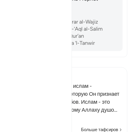
Muhammad ﷺ.
Ссылки
Ibn ‘Atiyyah, al-Muharrar al-Wajiz
Abu ‘l-Su’ud, Irshad al-‘Aql al-Salim
Al-Sam’ani, Tafsir al-Qur’an
Ibn ‘Ashur, al-Tahrir wa ‘l-Tanwir
Прочитайте тафсир.
Russian Tafseer Al Saddi
Всевышний сообщил, что ислам -
единственная религия, которую Он признает
и принимает от Своих рабов. Ислам - это
полное повиновение одному Аллаху душо…
Читать далее
Больше тафсиров