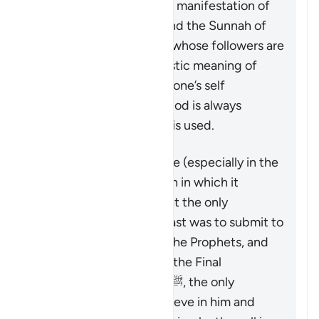
particularly with the final manifestation of
guidance in the Quran and the Sunnah of
Prophet Muhammad ﷺ, whose followers are
called Muslims. Its linguistic meaning of
‘submitting’ or ‘devoting one’s self
exclusively’ to the One God is always
present when this name is used.
That being said, this verse (especially in the
context of Surat Al ‘Imran in which it
appears) makes clear that the only
acceptable way in the past was to submit to
God as commanded by the Prophets, and
that after the coming of the Final
Messenger Muhammad ﷺ, the only
acceptable way is to believe in him and