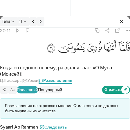
Размышления: Taha 20:11
Taha
11
Войти
20:11
فلما اتاها نودي يا موسى ١١
ﲵ
ﲶ
ﲷ
ﲸ
ﲹ
فَلَمَّآ أَتَىٰهَا نُودِىَ يَـٰمُوسَىٰٓ ١١
Когда он подошел к нему, раздался глас: «О Муса
(Моисей)!
Тафсиры
Уроки
Размышления
Последний
Популярный
Aa
Отражать
Размышления не отражают мнение Quran.com и не должны
быть вырваны из контекста.
Syaari Ab Rahman
Следовать