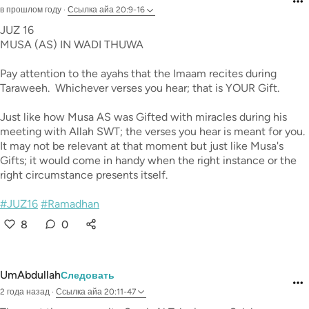
в прошлом году
·
Ссылка
айа 20:9-16
JUZ 16
MUSA (AS) IN WADI THUWA
Pay attention to the ayahs that the Imaam recites during
Taraweeh. Whichever verses you hear; that is YOUR Gift.
Just like how Musa AS was Gifted with miracles during his
meeting with Allah SWT; the verses you hear is meant for you.
It may not be relevant at that moment but just like Musa's
Gifts; it would come in handy when the right instance or the
right circumstance presents itself.
#JUZ16
#Ramadhan
8
0
UmAbdullah
Следовать
2 года назад
·
Ссылка
айа 20:11-47