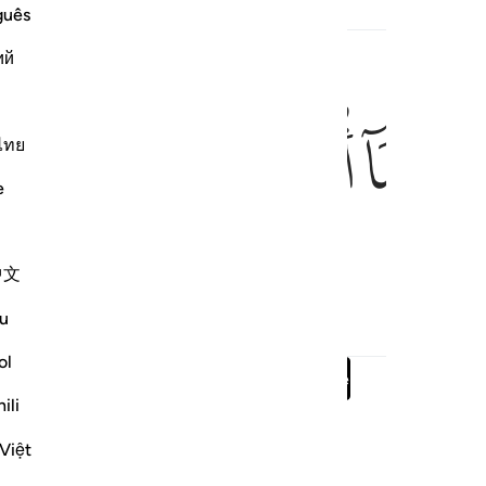
guês
ed Content
ий
ﱯ
ﱰ
ﱱ
ﱲ
ﱳ
ไทย
e
 do I need them to feed Me.
中文
u
ol
Read full surah
Continue
ili
Việt