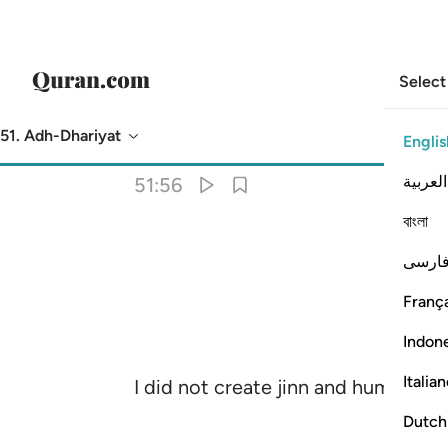
Select
51. Adh-Dhariyat
Englis
Translation
: Dr. Mustafa Khattab
العربية
51:56
বাংলা
ارسی
França
Indon
Italia
I did not create jinn and humans e
Dutch