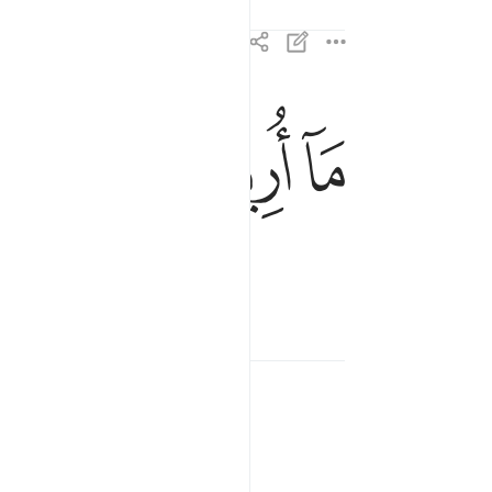
ﱪ
ﱫ
ﱬ
ﱭ
ﱮ
ما اريد منهم من رزق وما اريد ان يطعمون ٥٧
مَآ أُرِيدُ مِنْهُم مِّن رِّزْقٍۢ وَمَآ أُرِيدُ أَن يُطْعِمُونِ ٥٧