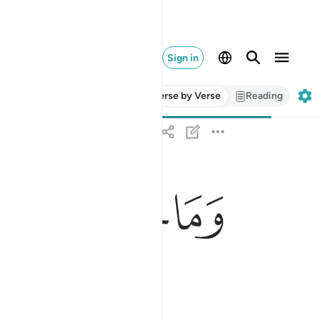
Sign in
Verse by Verse
Reading
ﱣ
ﱤ
ﱥ
ﱦ
وما خلقت الجن والانس الا ليعبدون ٥٦
وَمَا خَلَقْتُ ٱلْجِنَّ وَٱلْإِنسَ إِلَّا لِيَعْبُدُونِ ٥٦