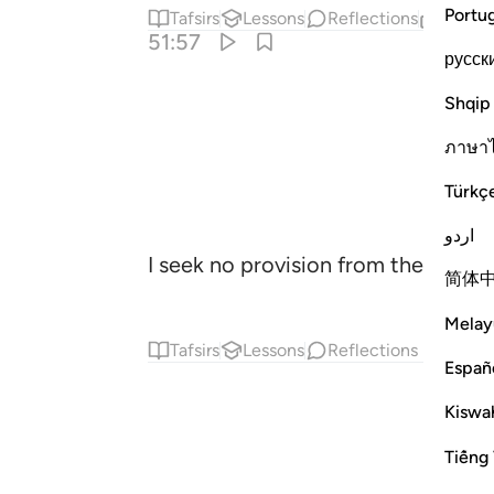
Portu
Tafsirs
Lessons
Reflections
Relat
51:57
русск
Shqip
ภาษา
Türkç
اردو
I seek no provision from them, nor
简体
Melay
Tafsirs
Lessons
Reflections
Españ
Kiswah
Tiếng 