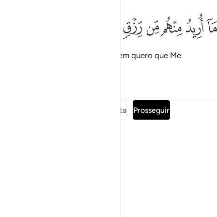
ﱪ
ﱫ
ﱬ
ﱭ
ﱮ
ﱯ
ا اريد منهم من رزق وما اريد ان يطعمون ٥٧
ﱰ
ﱱ
ﱲ
ﱳ
َآ أُرِيدُ مِنْهُم مِّن رِّزْقٍۢ وَمَآ أُرِيدُ أَن يُطْعِمُونِ ٥٧
Não lhes peço sustento algum, nem quero que Me
alimentam.
Tafsirs
Lições
Reflexões
Leia a surata completa
Prosseguir