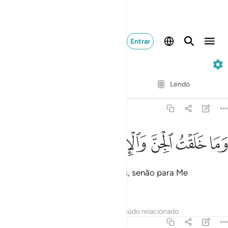
Entrar
51. Adh-Dhariyat
Verso por verso
Lendo
Tradução
: Samir El-Hayek
51:56
ﱣ
ﱤ
ﱥ
ما خلقت الجن والانس الا ليعبدون ٥٦
ﱦ
ﱧ
ﱨ
ﱩ
َمَا خَلَقْتُ ٱلْجِنَّ وَٱلْإِنسَ إِلَّا لِيَعْبُدُونِ ٥٦
Não criei os gênios e os humanos, senão para Me
adorarem.
Tafsirs
Lições
Reflexões
Conteúdo relacionado
51:57