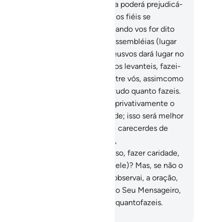
ibular os fiéis. Porém, ele em nada poderá prejudicá-
s sem obeneplácito de Deus. Que os fiéis se
comendem a Deus!
11
.
Ó fiéis, quando vos for dito
ra que vos aperteis, (dando) nas assembléias (lugar
s demais), fazei-o; e sabei que Deusvos dará lugar no
aíso! E quando vos for dito que vos levanteis, fazei-
pois Deus dignificará os fiéis, dentre vós, assimcomo
sábios, porque está inteirado de tudo quanto fazeis.
.
Ó fiéis, quando fordes consultar privativamente o
nsageiro, fazei antes uma caridade; isso será melhor
ra vós; eserá mais puro; porém, se carecerdes de
ios, sabei que Deus é Indulgente,
sericordiosíssimo.
13
.
Temeis, acaso, fazer caridade,
es da vossa consulta privativa (a ele)? Mas, se não o
zerdes - e que Deus vos perdoe-, observai, a oração,
gai o zakat e obedecei a Deus e ao Seu Mensageiro,
rque Deus está inteirado de tudo quantofazeis.
rtuguese Translation( Samir )