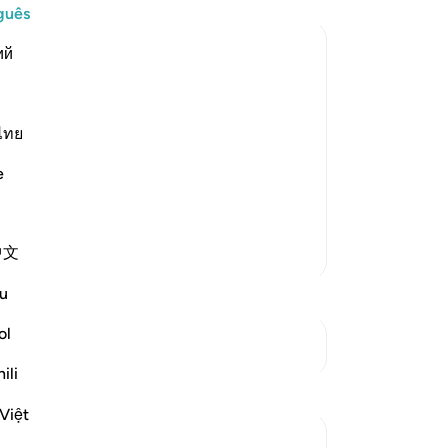
ci
guês
ou
ий
qu
in
éO
أَلَ
fo
ไทย
o hold secret counsels, and
qu
e
n forbidden,) He said, "The Jews." S
…
in
Me
em
Mais Tafsirs
中文
di
qu
u
E 
in
ol
Ver Junções
ho
ili
Me
te
Việt
Sa