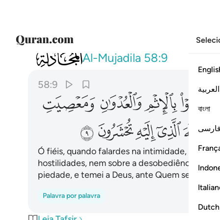
Seleci
058
يا ايها الذين امنوا اذا تناجيتم فلا تتناجو
Al-Mujadila
58:9
Englis
58:9
العربية
ﲤ
ﲥ
ﲦ
ﲧ
বাংলা
ﲮ
ﲯ
ﲰ
ﲱ
ﲲ
ارسی
França
Ó fiéis, quando falardes na intimidade, não dis
hostilidades, nem sobre a desobediênciaao Mens
Indon
piedade, e temei a Deus, ante Quem sereis co
Italia
Palavra por palavra
Dutch
Leia Tafsir