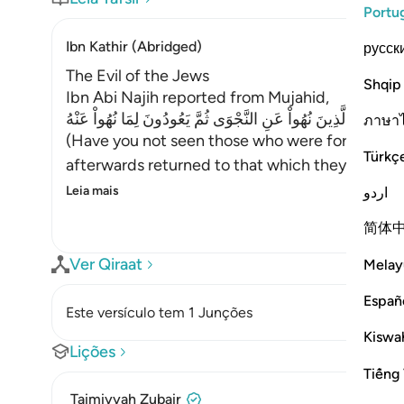
Portu
Ibn Kathir (Abridged)
русск
The Evil of the Jews
Shqip
Ibn Abi Najih reported from Mujahid,
مْ تَرَ إِلَى الَّذِينَ نُهُواْ عَنِ النَّجْوَى ثُمَّ يَعُودُونَ لِمَا نُهُواْ عَنْهُ
ภาษา
(Have you not seen those who were forbidden t
Türkç
afterwards returned to that which they had bee
Leia mais
اردو
简体
Ver Qiraat
Melay
Españ
Este versículo tem 1 Junções
Kiswah
Lições
Tiếng 
Taimiyyah Zubair