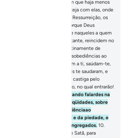
nco, sem que Ele seja a sexta; nem que haja menos
 mais do que isso, sem que Eleesteja com elas, onde
er que se achem. Logo, no Dia da Ressurreição, os
teirará de tudo quanto fizerem, porque Deus
nisciente.
8
.
Acaso, não reparaste naqueles a quem
i proibida a confidência? Não obstante, reincidem no
e lhes foi vedado e falamclandestinamente de
iqüidades, de hostilidades e de desobediências ao
nsageiro! E quando se apresentam a ti, saúdam-te,
 termos com os quais Deus jamais te saudaram, e
zem para si: Por que Deus não nos castiga pelo
efazemos? Bastar-lhes-á o inferno, no qual entrarão!
que funesto destino!
9
.
Ó fiéis, quando falardes na
timidade, não discorrais sobre iniqüidades, sobre
stilidades, nem sobre a desobediênciaao
nsageiro; antes, falai da virtude e da piedade, e
mei a Deus, ante Quem sereis congregados.
10
.
bei que a confabulação emana de Satã, para