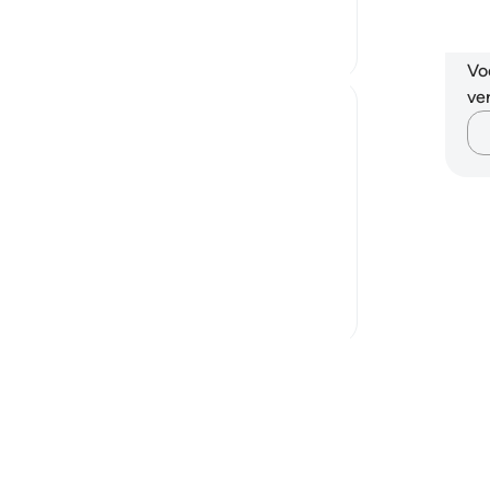
An
Vo
ver
quality of having accepted the faith. It
secret whispers the hypocrites resorted to,
er mais
ões