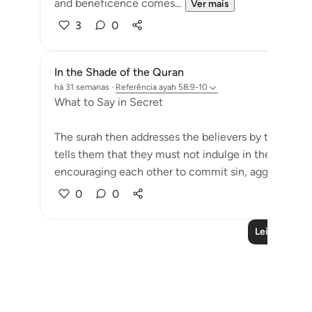
and beneficence comes...
Ver mais
3
0
In the Shade of the Quran
há 31 semanas
·
Referência
ayah 58:9-10
What to Say in Secret
The surah then addresses the believers by their very 
tells them that they must not indulge in the sort of 
encouraging each other to commit sin, aggressi...
V
0
0
Leia mais liç