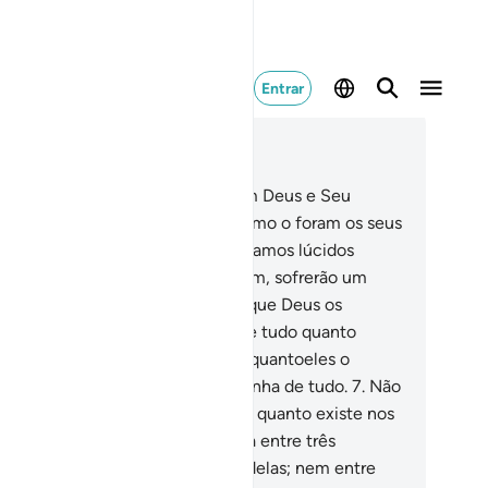
Entrar
ia no contexto
ítulo 58, Página 543, Juz 28
Sabei que aqueles que contrariam Deus e Seu
nsageiro serão exterminados, como o foram os seus
tepassados; porisso Nós lhes enviamos lúcidos
rsículos e, aqueles que os negarem, sofrerão um
rontoso castigo.
6
.
Será o dia em que Deus os
suscitará a todos e os inteirará de tudo quanto
verem feito. Deus o memoriza, enquantoeles o
quecem, porque Deus é Testemunha de tudo.
7
.
Não
paras em que Deus conhece tudo quanto existe nos
us e na terra? Não há confidência entre três
ssoas, sem queEle seja a Quarta delas; nem entre