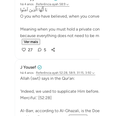
há 4 anos
·
Referência
ayah 58:9
يَا أَيُّهَا الَّذِينَ آمَنُوا
O you who have believed, when you converse private
Meaning when you must hold a private conversation
because everything does not need to be made public. 
Ver mais
27
5
J Yousef
há 4 anos
·
Referência
ayah 52:28, 58:9, 31:15, 3:92
Allah (swt) says in the Qur’an:
'Indeed, we used to supplicate Him before. Indeed, i
Merciful.' [52:28]
Al-Barr, according to Al-Ghazali, is the Doer of 