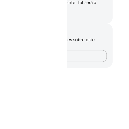
rrem rios, onde morarão eternamente. Tal será a
tribuição de quem se purifica.
rtuguese Translation( Samir )
otações e reflexões
cê não tem anotações ou reflexões sobre este
sículo.
Registre suas ideias…