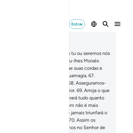
Entrar
ia no contexto
ítulo 20, Página 316, Juz 16
.
Perguntaram: Ó Moisés, arrojarás tu ou seremos nós
primeiros a arrojar?
66
.
Respondeu-lhes Moisés:
rojai vós! E eis que lhe pareceu que suas cordas e
jados se moviam, em virtude da suamagia.
67
.
isés experimentou certo temor.
68
.
Asseguramos-
es: Não temas, porque tu és superior.
69
.
Arroja o que
vam em tua mão direita, que devorará tudo quanto
mularam, porque tudo o que fizerem não é mais
que uma conspiração de magia, e jamais triunfará o
go, onde quer que se apresente.
70
.
Assim os
gos se prostraram, dizendo: Cremos no Senhor de