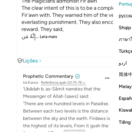
The Magicians admonish Fir`awn
Portu
The clear intent of this is to be a completion
Fir`awn with. They warned him of the vengeance
русск
everlasting punishment. They also encouraged h
Shqip
reward. They said,
إِنَّهُ مَن
…
Leia mais
ภาษา
Türkç
Lições
اردو
简体
Prophetic Commentary
há 8 anos
·
Referência
ayah 20:75-76
Melay
‘Ubâdah b. as-Sâmit narrates that the
Messenger of Allah (saws) said:
Españ
'There are one hundred levels in Paradise.
Kiswah
Between each two levels is the distance
between the sky and the earth. Firdaws is
Tiếng 
the highest of its levels. From it gush the