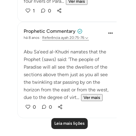
four rivers of Para...
Ver mais
1
0
Prophetic Commentary
há 8 anos
·
Referência
ayah 20:75-76
Abu Sa‘eed al-Khudri narrates that the
Prophet (saws) said: 'The people of
Paradise will all see the dwellers of the
sections above them just as you all see
the twinkling star passing by on the
horizon from the east or from the west,
due to the degree of virt...
Ver mais
0
0
Leia mais lições