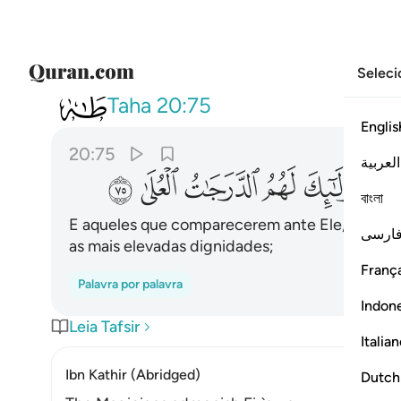
Seleci
020
ومن ياته مومنا قد عمل الصال
Taha
20:75
Englis
20:75
العربية
ﳛ
ﳜ
ﳝ
ﳞ
ﳟ
বাংলা
E aqueles que comparecerem ante Ele, sendo f
ارسی
as mais elevadas dignidades;
França
Palavra por palavra
Indon
Leia Tafsir
Italia
Ibn Kathir (Abridged)
Dutch