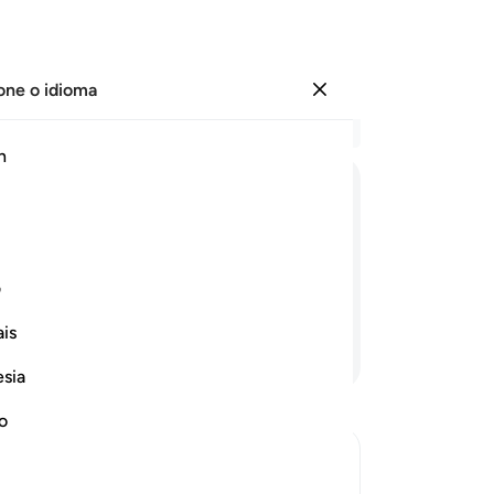
one o idioma
Entrar
Le
h
Cap
65
ﳕ
ﳖ
ﳗ
ﳘ
ﳙ
ﳚ
os 
Ar
iéis e tendo praticado o bem, obterão
ca
ف
Mo
is
lh
Continue lendo
le
esia
si
do
no
ma
ma