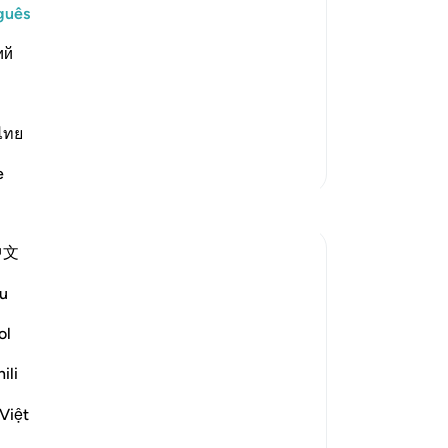
Aa
guês
 of what the magicians admonished
se
 of Allah and His eternal and
ий
lí
im to seek Allah's eternal and endless
mã
tr
ma
ไทย
Di
Mais Tafsirs
e
pr
Reflexões
qu
vid
中文
ta
A Siddiqui
qu
há 6 anos
·
u
surah 108 e ayah 5:85, 20:75-76, 1
ma
Referência
0:9, 47:15
pe
ol
Next time you go for a hike near a river or
nã
stream, take a few minutes (if it's safe!) to
ili
co
close your eyes, and imagine that you are
pr
hearing the rivers that flow in Jennah.
Việt
di