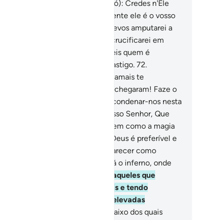
rão e de Moisés!
71
.
Disse (o Faraó): Credes n'Ele
m que eu vo-lo permita? Certamente ele é o vosso
der e vos ensinou a magia. Juro quevos amputarei a
o e o pé de lados opostos e vos crucificarei em
oncos de tamareiras; assim, sabereis quem é
issevero e mais persistente no castigo.
72
.
sseram-lhe: Por Quem nos criou, jamais te
eferiremos às evidências que nos chegaram! Faze o
e te aprouver, tusomente podes condenar-nos nesta
a terrena.
73
.
Nós cremos em nosso Senhor, Que
lvez perdoe os nossos pecados, bem como a magia
e nos obrigastes a fazer, porque Deus é preferível e
is persistente.
74
.
E quem comparecer como
cador, ante seu Senhor, merecerá o inferno, onde
o poderá morrer nem viver.
75
.
E aqueles que
mparecerem ante Ele, sendo fiéis e tendo
aticado o bem, obterão as mais elevadas
gnidades;
76
.
Jardins do Éden, abaixo dos quais