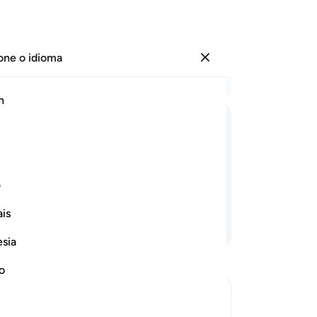
one o idioma
Entrar
Le
h
Cap
1
.
ﲋ
ﲌ
ﲍ
ﲎ
ﲏ
ﲐ
mo
4
.
porque Ele conhece o que é secreto e
5
.
ف
qu
is
am
Continue lendo
ne
esia
co
De
no
ma
-
Po