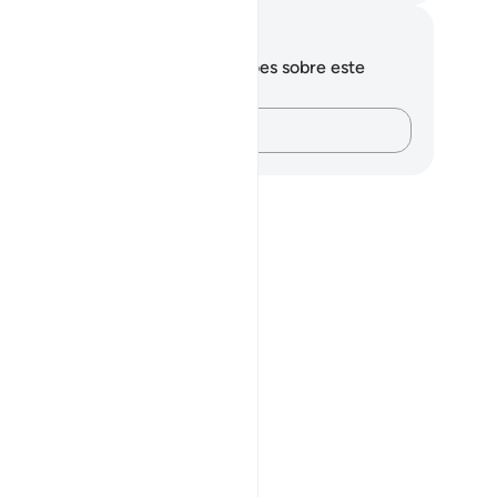
otações e reflexões
cê não tem anotações ou reflexões sobre este
sículo.
Registre suas ideias…