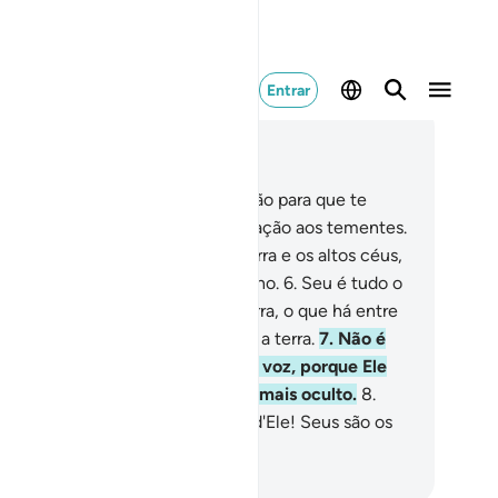
Entrar
ia no contexto
ítulo 20, Página 312, Juz 16
Taha.
2
.
Não te revelamos o Alcorão para que te
rtifiques.
3
.
Mas sim como exortação aos tementes.
É a revelação de Quem criou a terra e os altos céus,
Do Clemente, Que assumiu o Trono.
6
.
Seu é tudo o
e existe nos céus, o que há na terra, o que há entre
bos, bem como o que existe sob a terra.
7
.
Não é
cessário que o homem levante a voz, porque Ele
nhece o que é secreto e ainda o mais oculto.
8
.
us! Não há mais divindade além d'Ele! Seus são os
is sublimes atributos.
rtuguese Translation( Samir )