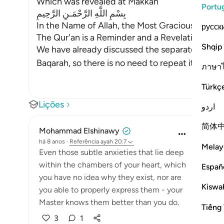
Which was revealed at Makkah
Portu
بِسْمِ اللَّهِ الرَّحْمَـنِ الرَّحِيمِ
In the Name of Allah, the Most Gracious, the Mo
русск
The Qur'an is a Reminder and a Revelation from
Shqip
We have already discussed the separated letter
Baqarah, so there is no need to repeat its dis
…
L
ภาษา
Türkç
Lições
اردو
简体
Mohammad Elshinawy
há 8 anos
·
Referência
ayah 20:7
Melay
Even those subtle anxieties that lie deep
within the chambers of your heart, which
Españ
you have no idea why they exist, nor are
Kiswah
you able to properly express them - your
Master knows them better than you do.
Tiếng 
3
1