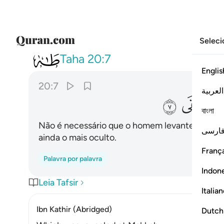
Seleci
020
وان تجهر بالقول فانه يعلم 
Taha
20:7
Englis
20:7
العربية
ﲑ
ﲒ
বাংলা
Não é necessário que o homem levante a voz, 
ارسی
ainda o mais oculto.
França
Palavra por palavra
Indon
Leia Tafsir
Italia
Ibn Kathir (Abridged)
Dutch