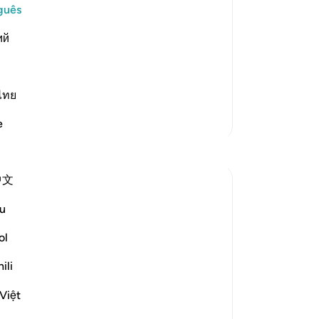
guês
An
st Merciful.
ий
Vo
 Allah
ver
s at the beginning of Surah Al-
eia mais
ไทย
Mais Tafsirs
e
Reflexões
中文
Hammad Fahim
há 43 semanas
·
Referência
ayah 2:186, 20:7
u
Youtube used to allow streaming without
any unwanted adverts once upon a time.
ol
Those were the good old days. You could
ili
listen to an entire surah without being
ambushed with an advert about shampoo
Việt
or a holiday package. Now, you have to