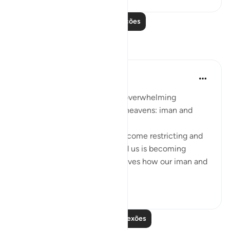
Leia mais lições
Reflexões
Sarah R
há 5 anos
·
Referência
ayah 7:96
The ingredients to receiving overwhelming
blessings from the earth and heavens: iman and
taqwa.
When we feel that life has become restricting and
counting the blessings around us is becoming
difficult, we should ask ourselves how our iman and
taqwa is doing. ...
Ver mais
10
1
Leia mais reflexões