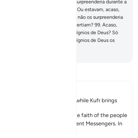
de que Nosso castigo não os surpreenderia durante a
noite, enquantodormiam?
98
.
Ou estavam, acaso,
seguros de que Nosso castigo não os surpreenderia
em pleno dia, enquanto se divertiam?
99
.
Acaso,
pensam estar seguros dos desígnios de Deus? Só
pensam estar seguros dos desígnios de Deus os
desventurados.
-
Portuguese Translation( Samir )
Leia Tafsir
Ibn Kathir (Abridged)
Blessings come with Faith, while Kufr brings
Torment
Allah mentions here the little faith of the people
of the towns to whom He sent Messengers. In
ano
…
Leia mais