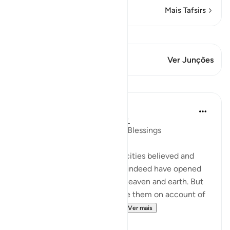
Mais Tafsirs
Ver Qiraat
Este versículo tem 1 Junções
Ver Junções
Lições
In the Shade of the Quran
há 31 semanas
·
Referência
ayah 7:96
A Sure Way to Receive God's Blessings
"Yet had the people of those cities believed and
been God-fearing, We would indeed have opened
up for them blessings out of heaven and earth. But
they disbelieved, so We smote them on account of
what they had been doing....
Ver mais
0
0