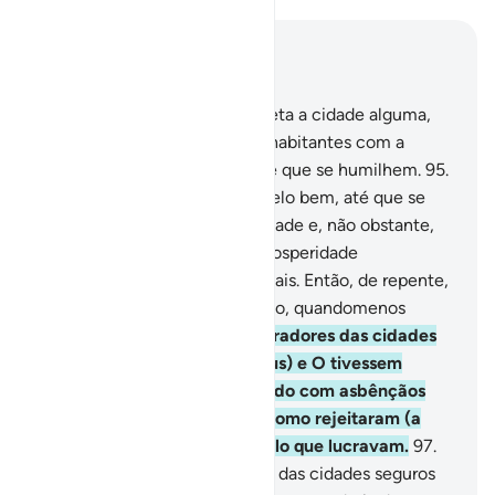
Leia no contexto
Capítulo 7, Página 163, Juz 9
94
.
Jamais enviamos um profeta a cidade alguma,
sem antes afligirmos os seus habitantes com a
miséria e adversidade, a fimde que se humilhem.
95
.
Depois lhes trocamos o mal pelo bem, até que se
constituíssem em uma sociedade e, não obstante,
disseram: Aadversidade e a prosperidade
experimentaram-nas nossos pais. Então, de repente,
surpreendemo-los com castigo, quandomenos
esperavam.
96
.
Mas, se os moradores das cidades
tivessem acreditado (em Deus) e O tivessem
temido, tê-los-íamos agraciado com asbênçãos
dos céus e da terra. Porém, como rejeitaram (a
verdade), arrebatamo-los pelo que lucravam.
97
.
Estavam, acaso, os moradores das cidades seguros