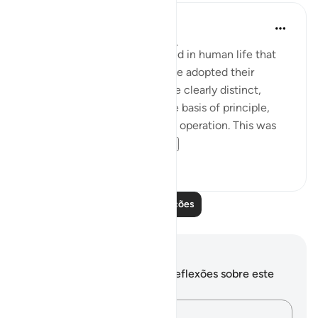
In the Shade of the Quran
há 31 semanas
·
Referência
ayah 7:91
A rule that God has established in human life that
when truth and falsehood have adopted their
respective stands and become clearly distinct,
confronting each other on the basis of principle,
then God's law will come into operation. This was
what took place wi...
Ver mais
0
0
Leia mais lições
Anotações e reflexões
Você não tem anotações ou reflexões sobre este
versículo.
Registre suas ideias…