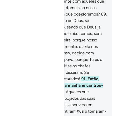
nossa cidade, óXuaib, juntamente com aqueles que
contigo crêem, a menos que retorneis ao nosso
credo. (Xuaib) retrucou: Ainda que odeploremos?
89
.
Forjaríamos mentiras a respeito de Deus, se
retornássemos ao vosso credo, sendo que Deus já
vos livrou dele. Éimpossível que o abracemos, sem
que Deus, nosso Senhor, o queira, porque nosso
Senhor tudo abrange sapientemente, e aEle nos
encomendamos. Ó Senhor nosso, decide com
eqüidade entre nós e o nosso povo, porque Tu és o
mais equânime dosjuízes.
90
.
Mas os chefes
incrédulos, dentre o seu povo, disseram: Se
seguirdes Xuaib, sereis desventurados!
91
.
Então,
fulminou-os um terremoto, e a manhã encontrou-
os jacentes em seus lares.
92
.
Aqueles que
desmentiram Xuaib foram despojados das suas
habitações, como se nunca nelas houvessem
habitado. Aqueles que desmentiram Xuaib tornaram-