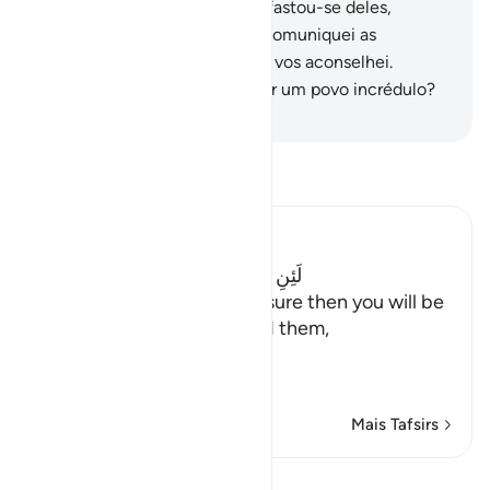
se desventurados.
93
.
Xuaib afastou-se deles,
dizendo: Ó povo meu, já vos comuniquei as
mensagens do meu Senhor, e vos aconselhei.
Comopoderei atribular-me por um povo incrédulo?
-
Portuguese Translation( Samir )
Leia Tafsir
Ibn Kathir (Abridged)
لَئِنِ اتَّبَعْتُمْ شُعَيْبًا إِنَّكُمْ إِذاً لَّخَـسِرُونَ
("If you follow Shu`ayb, be sure then you will be
the losers!") Allah answered them,
فَأَخَ
…
Leia mais
Mais Tafsirs
Lições