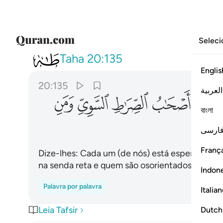
Seleci
020
قل كل متربص فتربصوا فستعلم
Taha
20:135
Englis
20:135
العربية
ﳙ
ﳚ
ﳛ
ﳜ
ﳝ
বাংলা
ارسی
França
Dize-lhes: Cada um (de nós) está esperando; e
na senda reta e quem são osorientados!
Indon
Palavra por palavra
Italia
Leia Tafsir
Dutch