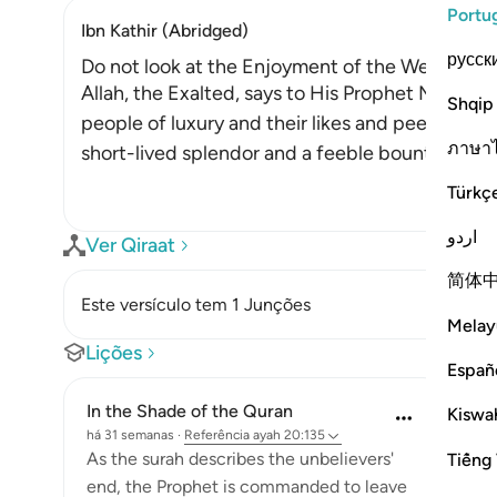
Portu
Ibn Kathir (Abridged)
русск
Do not look at the Enjoyment of the Wealthy, be
Allah, the Exalted, says to His Prophet Muhammad ﷺ, "Do not look at what
Shqip
people of luxury and their likes and peers have of
ภาษา
short-lived splendor and a feeble bounty, whic
Türkç
اردو
Ver Qiraat
简体
Este versículo tem 1 Junções
Melay
Lições
Españ
In the Shade of the Quran
Kiswah
há 31 semanas
·
Referência
ayah 20:135
As the surah describes the unbelievers'
Tiếng 
end, the Prophet is commanded to leave