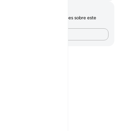
otações e reflexões
cê não tem anotações ou reflexões sobre este
sículo.
Registre suas ideias…