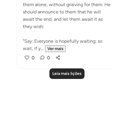
them alone, without grieving for them. He
should announce to them that he will
await the end, and let them await it as
they wish:
"Say: Everyone is hopefully waiting; so
wait, if y...
Ver mais
0
0
Leia mais lições
Notes
placeholders
close