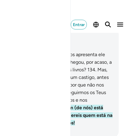
Entrar
ia no contexto
ítulo 20, Página 321, Juz 16
3
.
Dizem (entre si): Por que não vos apresenta ele
 sinal de seu Senhor? Não lhes chegou, por acaso, a
idênciamencionada nos primeiros livros?
134
.
Mas,
 os houvéssemos fulminado com um castigo, antes
sso, teriam dito: Ó Senhor nosso, por que não nos
viasteum mensageiro, a fim de seguirmos os Teus
rsículos, entes de nos humilharmos e nos
iltarmos?
135
.
Dize-lhes: Cada um (de nós) está
perando; esperai, pois! Logo sabereis quem está na
nda reta e quem são osorientados!
rtuguese Translation( Samir )