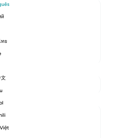
guês
An
ий
 patient in the worship of Allah
Vo
 these
ver
 nice comforts. For verily, it is only
ไทย
h We ar
…
Leia mais
e
Mais Tafsirs
中文
Ver Junções
u
Reflexões
ol
Daniyal Altaf
ili
há 2 anos
·
Referência
ayah 20:135
This specific verse boosts my patience
Việt
and reminds me of my purpose through