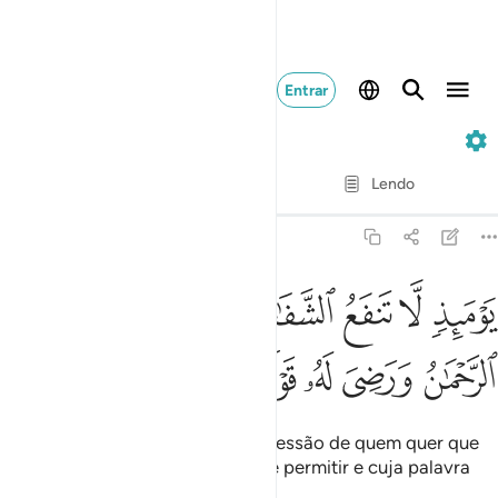
Entrar
20. Taha
Verso por verso
Lendo
Tradução
: Samir El-Hayek
20:109
ﲢ
ﲣ
ﲤ
ﲥ
ﲦ
ﲧ
ﲨ
ﲩ
وميذ لا تنفع الشفاعة الا من اذن له الرحمان ورضي له قولا ١٠٩
َوْمَئِذٍۢ لَّا تَنفَعُ ٱلشَّفَـٰعَةُ إِلَّا مَنْ أَذِنَ لَهُ ٱلرَّحْمَـٰنُ وَرَضِىَ لَهُۥ قَوْلًۭا ١٠٩
ﲪ
ﲫ
ﲬ
ﲭ
ﲮ
Nesse dia de nada valerá a intercessão de quem quer que
seja, salvo a de quem o Clemente permitir e cuja palavra
lhefor grata.