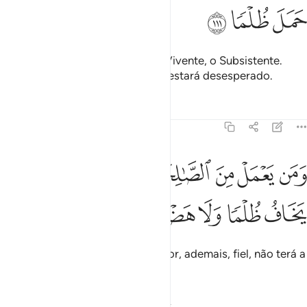
ﳃ
ﳄ
ﳅ
As frontes se humilharão ante o Vivente, o Subsistente.
Quem tiver cometido iniqüidade estará desesperado.
Tafsirs
Lições
Reflexões
20:112
ﳆ
ﳇ
ﳈ
ﳉ
ﳊ
ﳋ
من يعمل من الصالحات وهو مومن فلا يخاف ظلما ولا هضما ١١٢
ﳌ
َمَن يَعْمَلْ مِنَ ٱلصَّـٰلِحَـٰتِ وَهُوَ مُؤْمِنٌۭ فَلَا يَخَافُ ظُلْمًۭا وَلَا هَضْمًۭا ١٢
ﳍ
ﳎ
ﳏ
ﳐ
ﳑ
E quem tiver praticado o bem e for, ademais, fiel, não terá a
temer injustiça, nem frustração.
Tafsirs
Lições
Reflexões
Qiraat