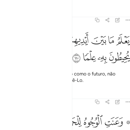
Tafsirs
Lições
Reflexões
20:110
ﲯ
ﲰ
ﲱ
ﲲ
ﲳ
علم ما بين ايديهم وما خلفهم ولا يحيطون به علما ١١٠
ﲴ
ﲵ
َعْلَمُ مَا بَيْنَ أَيْدِيهِمْ وَمَا خَلْفَهُمْ وَلَا يُحِيطُونَ بِهِۦ عِلْمًۭا ١١٠
ﲶ
ﲷ
ﲸ
ﲹ
Ele lhes conhece tanto o passado como o futuro, não
obstante eles não logrem conhecê-Lo.
Tafsirs
Lições
Reflexões
20:111
ﲺ ﲻ
ﲼ
ﲽ
ﲾﲿ
ﳀ
۞ عنت الوجوه للحي القيوم وقد خاب من حمل ظلما ١١١
ﳁ
ﳂ
۞ َعَنَتِ ٱلْوُجُوهُ لِلْحَىِّ ٱلْقَيُّومِ ۖ وَقَدْ خَابَ مَنْ حَمَلَ ظُلْمًۭا ١١١