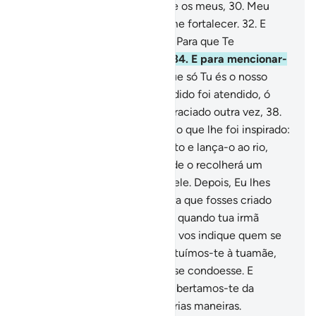
E concede-me um vizir dentre os meus,
30
.
Meu
irmão Aarão,
31
.
Que poderá me fortalecer.
32
.
E
associa-o à minha missão,
33
.
Para que Te
glorifiquemos intensamente.
34
.
E para mencionar-
Te constantemente.
35
.
Porque só Tu és o nosso
Velador.
36
.
Disse-lhe: Teu pedido foi atendido, ó
Moisés!
37
.
Já te havíamos agraciado outra vez,
38
.
Quando inspiramos a tua mãe o que lhe foi inspirado:
39
.
Põe (teu filho) em um cesto e lança-o ao rio,
para que este leve à orla, donde o recolherá um
inimigo Meu, que é tambémdele. Depois, Eu lhes
infundi amor para contigo, para que fosses criado
sob a Minha vigilância.
40
.
Foi quando tua irmã
apareceu e disse: Quereis que vos indique quem se
encarregará dele? Então, restituímos-te à tuamãe,
para que se consolasse e não se condoesse. E
mataste um homem; porém, libertamos-te da
represália e te provamos devárias maneiras.