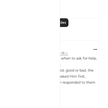
so that they c...
Ver mais
51
0
Leia mais lições
Reflexões
Shoira Ibodullaeva
há 22 semanas
·
Referência
ayah 20:29-36
Qur'an teaches us how to ask, when to ask for help,
not from people first, but Him.
When anything major happened, good or bad, the
Prophets remembered Allah, asked Him first,
pleaded to Him instantly. Allah responded to them
as He responded to Moses.
Everyti...
Ver mais
9
2