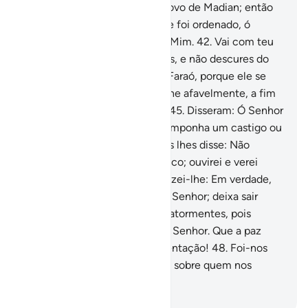
Permaneceste anos entre o povo de Madian; então
(aqui) compareceste, como te foi ordenado, ó
Moisés!
41
.
E te preparei para Mim.
42
.
Vai com teu
irmão, portando os Meus sinais, e não descures do
Meu nome.
43
.
Ide ambos ao Faraó, porque ele se
transgrediu.
44
.
Porém, falai-lhe afavelmente, a fim
de que fique ciente ou tema.
45
.
Disseram: Ó Senhor
nosso, tememos que ele nos imponha um castigo ou
que transgrida (a lei)!
46
.
Deus lhes disse: Não
temais, porque estarei convosco; ouvirei e verei
(tudo).
47
.
Ide, pois, a ele, e dizei-lhe: Em verdade,
somos os mensageiros do teu Senhor; deixa sair
conosco os israelitas e não osatormentes, pois
trouxemos-te um sinal do teu Senhor. Que a paz
esteja com quem segue a orientação!
48
.
Foi-nos
revelado que o castigo recairá sobre quem nos
desmentir e nos desdenhar.
-
Portuguese Translation( Samir )