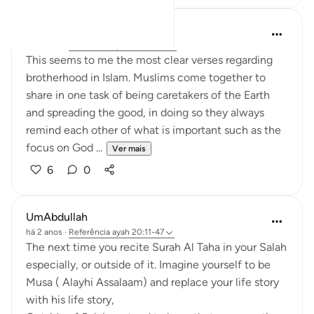
Hamzah Islam
há 2 anos
·
Referência
ayah 20:31-35
This seems to me the most clear verses regarding
brotherhood in Islam. Muslims come together to
share in one task of being caretakers of the Earth
and spreading the good, in doing so they always
remind each other of what is important such as the
focus on God ...
Ver mais
6
0
UmAbdullah
há 2 anos
·
Referência
ayah 20:11-47
The next time you recite Surah Al Taha in your Salah
especially, or outside of it. Imagine yourself to be
Musa ( Alayhi Assalaam) and replace your life story
with his life story,