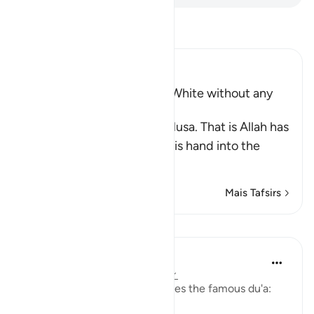
Leia Tafsir
Ibn Kathir (Abridged)
The Hand of Musa turning White without any
Disease
This is the second sign of Musa. That is Allah has
commanded him to place his hand into the
opening
…
Leia mais
Mais Tafsirs
Lições
J Yousef
há 4 anos
·
Referência
ayah 20:25-34
In Surat Taha, Moosa (as) makes the famous du'a: