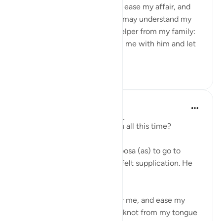
'O Allah expand my chest and ease my affair, and
untie my tongue so that they may understand my
speech. And make for me a helper from my family:
Harun my brother. Strengthen me with him and let
him share my tas...
Ver mais
52
2
J Yousef
há 4 anos
·
Referência
ayah 20:25-41
Who's been taking care of you all this time?
When Allah first reveals to Moosa (as) to go to
Pharaoh, Moosa made a heartfelt supplication. He
said,
'My Lord, expand my chest for me, and ease my
mission for me, and untie the knot from my tongue