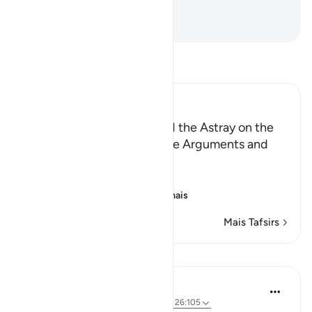
Misericordiosíssimo.
-
Portuguese Translation( Samir )
Leia Tafsir
Ibn Kathir (Abridged)
Those Who have Taqwa and the Astray on the
Day of Resurrection, and the Arguments and
Sorrow of the Erring
وَأُزْلِفَتِ الْجَنَّةُ
(And Paradise will be
…
Leia mais
Mais Tafsirs
Lições
Abu Eesa
há 5 anos
·
Referência
ayah 26:90-103, 26:105