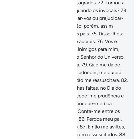
ídolos, aos quais estamos consagrados.
72
.
Tornou a
perguntar: Acaso vos ouvem quando os invocais?
73
.
Ou, por outra, podem beneficiar-vos ou prejudicar-
vos?
74
.
Responderam-lhe: Não; porém, assim
encontramos a fazer os nossos pais.
75
.
Disse-lhes:
Porém, reparais, acaso, no que adorais,
76
.
Vós e
vossos antepassados?
77
.
São inimigos para mim,
coisa que não acontece com o Senhor do Universo,
78
.
Que me criou e me ilumina.
79
.
Que me dá de
comer e beber.
80
.
Que, se eu adoecer, me curará.
81
.
Que me dará a morte e então me ressuscitará.
82
.
E que, espero perdoará as minhas faltas, no Dia do
Juízo.
83
.
Ó Senhor meu, concede-me prudência e
junta-me aos virtuosos!
84
.
Concede-me boa
reputação na posteridade.
85
.
Conta-me entre os
herdeiros do Jardim do Prazer.
86
.
Perdoa meu pai,
porque foi um dos extraviados.
87
.
E não me aviltes,
no dia em que (os homens) forem ressuscitados.
88
.