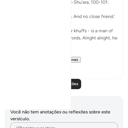
So, Allah jalla wa 'ala says in al-Shu'ara, 100-101:
'Now we have no intercessors. And no close friend.'
My Dad - God bless his leather khuffs - is a man of
few words. Like, *very* few words. Alright alright, he
doesn't talk at all.
But the single piece of ...
Ver mais
13
2
Leia mais lições
Anotações e reflexões
Você não tem anotações ou reflexões sobre este
versículo.