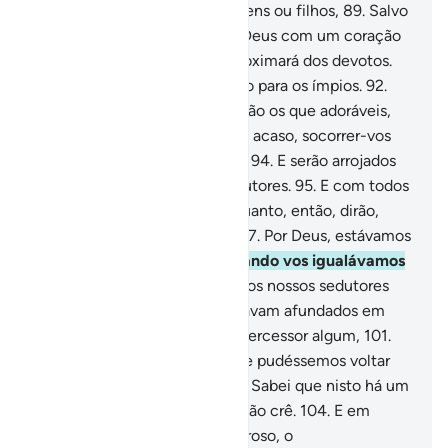
Dia em que de nada valerão bens ou filhos,
89
.
Salvo
para quem comparecer ante Deus com um coração
sincero.
90
.
E o Paraíso se aproximará dos devotos.
91
.
E o inferno será descoberto para os ímpios.
92
.
Então lhes será dito: Onde estão os que adoráveis,
93
.
Em vez de Deus? Poderão, acaso, socorrer-vos
ou socorrem-se a si mesmos?
94
.
E serão arrojados
nele, juntamente com os sedutores.
95
.
E com todos
os exércitos de Lúcifer.
96
.
Quanto, então, dirão,
enquanto disputam entre si:
97
.
Por Deus, estávamos
em um evidente erro,
98
.
Quando vos igualávamos
ao Senhor do Universo.
99
.
E os nossos sedutores
eram apenas aqueles que estavam afundados em
pecados.
100
.
E não temos intercessor algum,
101
.
Nem amigo íntimo.
102
.
Ah, se pudéssemos voltar
atrás!, seríamos dos fiéis!
103
.
Sabei que nisto há um
sinal; porém, a maioria deles não crê.
104
.
E em
verdade, teu Senhor é o Poderoso, o