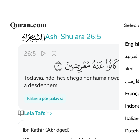
Seleci
026
وما ياتيهم من ذكر من الرحمان محدث الا
Ash-Shu'ara
26:5
Englis
26:5
العربية
ﱢ
ﱣ
ﱤ
ﱥ
ﱦ
বাংলা
Todavia, não lhes chega nenhuma nova Mensa
ارسی
a desdenhem.
França
Palavra por palavra
Indon
Leia Tafsir
Italia
Ibn Kathir (Abridged)
Dutch