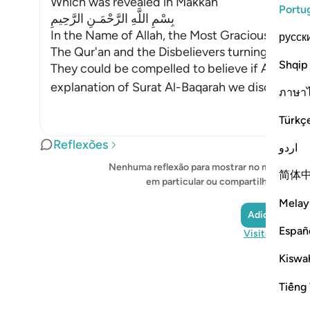
Which was revealed in Makkah
Portu
بِسْمِ اللَّهِ الرَّحْمَـنِ الرَّحِيمِ
In the Name of Allah, the Most Gracious, the Mo
русск
The Qur'an and the Disbelievers turning away;
Shqip
They could be compelled to believe if Allah so 
explanation of Surat Al-Baqarah we discussed t
ภาษา
Türkç
Reflexões
اردو
Nenhuma reflexão para mostrar no momento - i
简体
em particular ou compartilhe-a com 
Melay
Adicionar ref
Españ
Visite QuranRe
Kiswah
Tiếng 