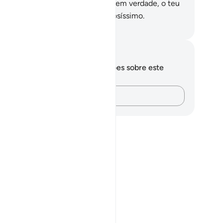
rém, a maioria deles não crê.
9
.
E em verdade, o teu
nhor é o Poderoso, o Misericordiosíssimo.
rtuguese Translation( Samir )
otações e reflexões
cê não tem anotações ou reflexões sobre este
sículo.
Registre suas ideias…