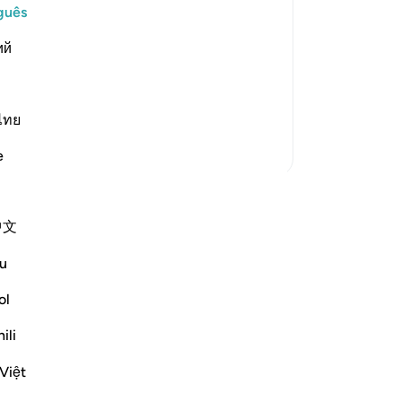
po
guês
Se
st Merciful.
ий
-
Po
willed At the beginning of the
An
he le
…
Leia mais
ไทย
Vo
ver
Mais Tafsirs
e
nicie sua própria reflexão e salve-a
中文
a comunidade QuranReflect.
u
lexão
ol
flect
ili
Việt