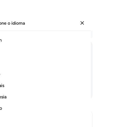
one o idioma
Entrar
Le
h
Cap
1
.
ﱛ
ﱜ
ﱝ
ﱞ
ﱟ
ﱠ
ﱡ
lúc
tor
gem (provinda) do Clemente, sem que
cé
ف
in
is
ch
Continue lendo
Cl
esia
po
es
no
em
es