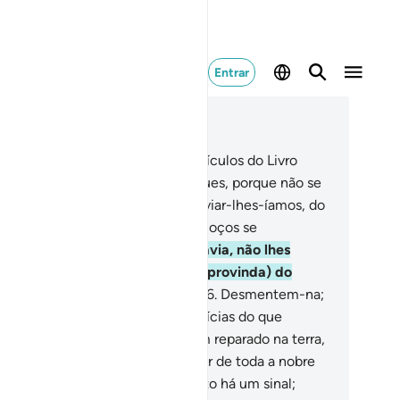
Entrar
ia no contexto
ítulo 26, Página 367, Juz 19
Tah, Sin, Mim.
2
.
Estes são os versículos do Livro
ido.
3
.
É possível que te mortifiques, porque não se
nam fiéis.
4
.
Se quiséssemos, enviar-lhes-íamos, do
u, um sinal, ante o qual seus pescoços se
clinariam, em humilhação.
5
.
Todavia, não lhes
ega nenhuma nova Mensagem (provinda) do
emente, sem que a desdenhem.
6
.
Desmentem-na;
rém, bem logo lhes chegarão notícias do que
carnecem!
7
.
Porventura, não têm reparado na terra,
 tudo quanto nela fazemos brotar de toda a nobre
pécie de casais?
8
.
Sabei que nisto há um sinal;