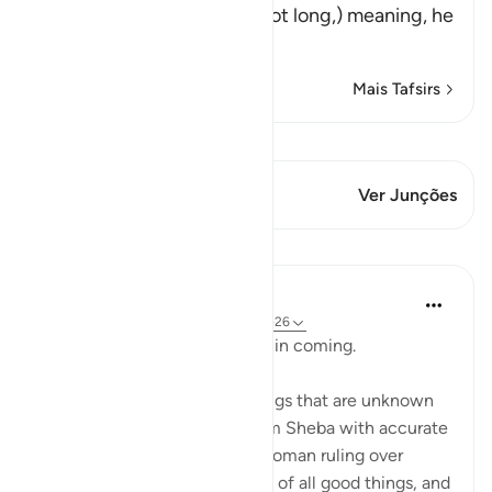
(But (the hoopoe) stayed not long,) meaning, he
was abse
…
Leia mais
Mais Tafsirs
Ver Qiraat
Este versículo tem 2 Junções
Ver Junções
Lições
In the Shade of the Quran
há 31 semanas
·
Referência
ayah 27:22-26
The hoopoe did not take long in coming.
He said: 'I have just learnt things that are unknown
to you, and I come to you from Sheba with accurate
information. I found there a woman ruling over
them; and she has been given of all good things, and