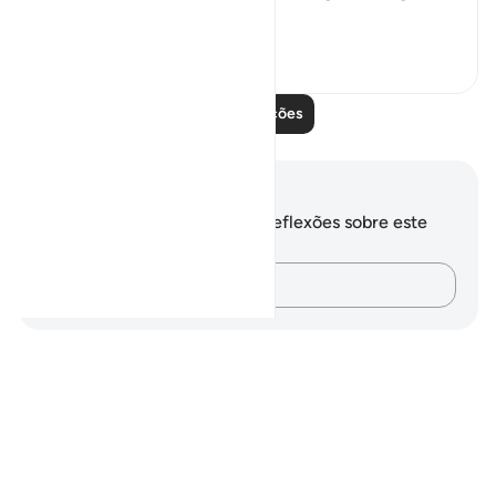
hers is a magni...
Ver mais
0
0
Leia mais lições
Anotações e reflexões
Você não tem anotações ou reflexões sobre este
versículo.
Registre suas ideias…