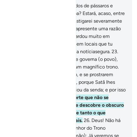
20
.
E pôs-se a vistoriar os bandos de pássaros e
disse: Por que não vejo a poupa? Estará, acaso, entre
os ausentes?
21
.
Juro que a castigarei severamente
ou a matarei, a menos que se apresente uma razão
evidente.
22
.
Porém, ela não tardou muito em
chegar, e disse: Tenho estado em locais que tu
ignoras; trago-te, de Sabá, uma notíciasegura.
23
.
Encontrei uma mulher, que me governa (o povo),
provida de tudo, e possuindo um magnífico trono.
24
.
Encontrei-a, e ao seu povo, e se prostrarem
diante do sol, em vez de Deus, porque Satã lhes
abrilhantou as ações e osdesviou da senda; e por isso
não se encaminham.
25
.
De sorte que não se
prostram diante de Deus, Que descobre o obscuro
nos céus e na terra, e conhece tanto o que
ocultaiscomo o que manifestais.
26
.
Deus! Não há
mais divindade além d'Ele! Senhor do Trono
Supremo!
27
.
Disse-lhe (Salomão): Já veremos se