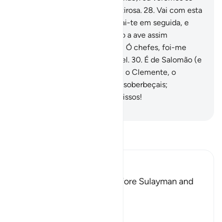
dizes a verdade ou se és mentirosa.
28
.
Vai com esta
carta e deixa-a com eles; retrai-te em seguida, e
espera a resposta.
29
.
(Quando a ave assim
procedeu) ela (a rainha) disse: Ó chefes, foi-me
entregue uma carta respeitável.
30
.
É de Salomão (e
diz assim): Em nome de Deus, o Clemente, o
Misericordioso.
31
.
Não vos ensoberbeçais;
outrossim, vinde a mim, submissos!
-
Portuguese Translation( Samir )
Leia Tafsir
Ibn Kathir (Abridged)
How the Hoopoe came before Sulayman and
told Him about Saba'
Allah says:
فَمَكَثَ غَيْرَ بَعِيدٍ