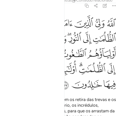
Tafsirs
Lições
Reflexões
Respostas
Conteúdo relacionado
2:257
ﱁ
ﱂ
ﱃ
ﱄ
ﱅ
ﱆ
لله ولي الذين امنوا يخرجهم من الظلمات الى النور والذين كفروا اولياو
للَّهُ وَلِىُّ ٱلَّذِينَ ءَامَنُوا۟ يُخْرِجُهُم مِّنَ ٱلظُّلُمَـٰتِ إِلَى ٱلنُّورِ ۖ وَٱلَّذِينَ كَفَرُوٓا۟ أَوْلِ
ﱇ
ﱈ
ﱉﱊ
ﱋ
ﱌ
ﱍ
ﱎ
ﱏ
ﱐ
ﱑ
ﱒ
ﱓﱔ
ﱕ
ﱖ
ﱗﱘ
ﱙ
ﱚ
ﱛ
ﱜ
Deus é o Protetor dos fiéis; é Quem os retira das trevas e os
transportam para a luz; ao contrário, os incrédulos,
cujosprotetores são os sedutores, para que os arrastam da