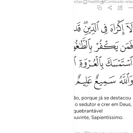
Tafsirs
Lições
Reflexões
Respostas
Hadith
Conteúdo rela
2:256
ﳎ
ﳏ
ﳐ
ﳑﳒ
ﳓ
ﳔ
ﳕ
ﳖ
ﳗﳘ
ا اكراه في الدين قد تبين الرشد من الغي فمن يكفر بالطاغوت ويومن بالل
َآ إِكْرَاهَ فِى ٱلدِّينِ ۖ قَد تَّبَيَّنَ ٱلرُّشْدُ مِنَ ٱلْغَىِّ ۚ فَمَن يَكْفُرْ بِٱلطَّـٰغُوتِ وَيُؤْ
ﳙ
ﳚ
ﳛ
ﳜ
ﳝ
ﳞ
ﳟ
ﳠ
ﳡ
ﳢ
ﳣ
ﳤﳥ
ﳦ
ﳧ
ﳨ
ﳩ
Não há imposição quanto à religião, porque já se destacou
a verdade do erro. Quem renegar o sedutor e crer em Deus,
Ter-se-á apegado a um firme e inquebrantável
sustentáculo, porque Deus é Oniouvinte, Sapientíssimo.