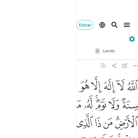
Entrar
2. Al-Baqarah
Verso por verso
Lendo
Tradução
: Samir El-Hayek
2:255
ﲓ
ﲔ
ﲕ
ﲖ
ﲗ
ﲘ
ﲙﲚ
ﲛ
ﲜ
لله لا الاه الا هو الحي القيوم لا تاخذه سنة ولا نوم له ما في السماو
للَّهُ لَآ إِلَـٰهَ إِلَّا هُوَ ٱلْحَىُّ ٱلْقَيُّومُ ۚ لَا تَأْخُذُهُۥ سِنَةٌۭ وَلَا نَوْم
ﲝ
ﲞ
ﲟﲠ
ﲡ
ﲢ
ﲣ
ﲤ
ﲥ
ﲦ
ﲧﲨ
ﲩ
ﲪ
ﲫ
ﲬ
ﲭ
ﲮ