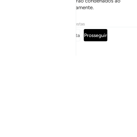
luz, levando-os para as trevas, serão condenados ao
inferno ondepermanecerão eternamente.
Tafsirs
Lições
Reflexões
Respostas
Leia a surata completa
Prosseguir