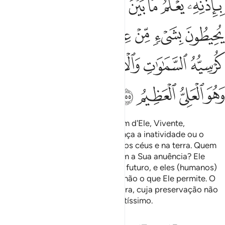
ﲯﲰ
ﲱ
ﲲ
ﲳ
ﲴ
ﲵ
ﲶﲷ
ﲸ
ﲹ
ﲺ
ﲻ
ﲼ
ﲽ
ﲾ
ﲿﳀ
ﳁ
ﳂ
ﳃ
ﳄﳅ
ﳆ
ﳇ
ﳈﳉ
ﳊ
ﳋ
ﳌ
ﳍ
Deus! Não há mais divindade além d'Ele, Vivente,
Subsistente, a Quem jamais alcança a inatividade ou o
sono; d'Ele étudo quanto existe nos céus e na terra. Quem
poderá interceder junto a Ele, sem a Sua anuência? Ele
conhece tanto o passadocomo o futuro, e eles (humanos)
nada conhecem a Sua ciência, senão o que Ele permite. O
Seu Trono abrange os céus e aterra, cuja preservação não
O abate, porque é o Ingente, o Altíssimo.