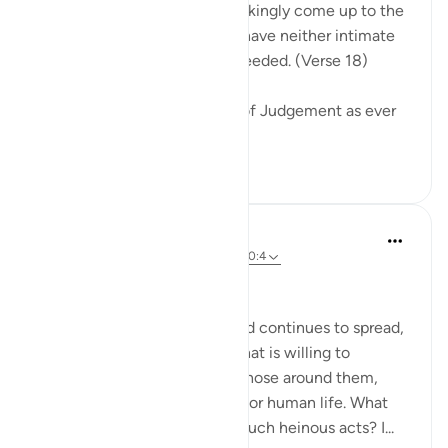
when people's hearts will chokingly come up to the
throats. The wrongdoers will have neither intimate
friend nor intercessor to be heeded. (Verse 18)
The surah describes the Day of Judgement as ever
drawing near...
Ver mais
0
0
37
Hammad Fahim
há 2 anos
·
Referência
ayah 40:16-18, 40:4
No injustice Today!
As the genocide escalates and continues to spread,
we are witnessing a regime that is willing to
mercilessly take the lives of those around them,
showing complete disregard for human life. What
emboldens them to commit such heinous acts? I...