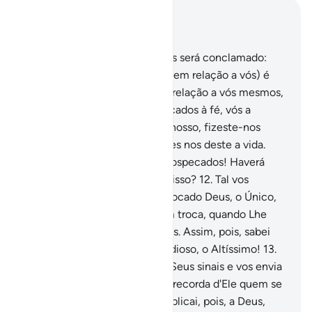
Leia no contexto
Capítulo 40, Página 469, Juz 24
10
.
Em verdade, aos incrédulos será conclamado:
Sabei que a aversão de Deus (em relação a vós) é
maior que a vossaaversão em relação a vós mesmos,
porque, quando fostes convocados à fé, vós a
negastes.
11
.
Dirão: Ó Senhor nosso, fizeste-nos
morrer duas vezes e duas vezes nos deste a vida.
Reconhecemos, pois, os nossospecados! Haverá
algum meio de nos livramos disso?
12
.
Tal vos
acontecerá, porque ao ser invocado Deus, o Único,
simplesmente O negáveis; em troca, quando Lhe
eraassociado algo, acreditáveis. Assim, pois, sabei
que o juízo é de Deus, o Grandioso, o Altíssimo!
13
.
Ele é Quem vos evidencia os Seus sinais e vos envia
o sustento do céu. Mas, só se recorda d'Ele quem se
volta para Ele, contrito.
14
.
Suplicai, pois, a Deus,