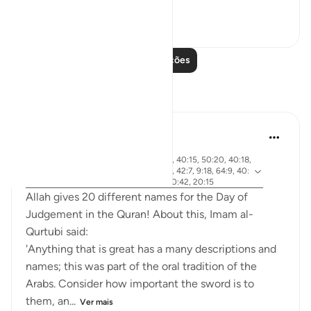
Ver mais
20
4
129
Leia mais lições
Reflexões
Abdel-Minem Mustafa
há 7 anos
·
ayah 38:26, 88:1, 56:1, 37:21, 40:15, 50:20, 40:18,
Referência
30:56, 19:39, 50:34, 101:1-3, 42:7, 9:18, 64:9, 40:
32, 82:14-15, 4:87, 69:1-3, 50:42, 20:15
Allah gives 20 different names for the Day of
Judgement in the Quran! About this, Imam al-
Qurtubi said:
'Anything that is great has a many descriptions and
names; this was part of the oral tradition of the
Arabs. Consider how important the sword is to
them, an...
Ver mais