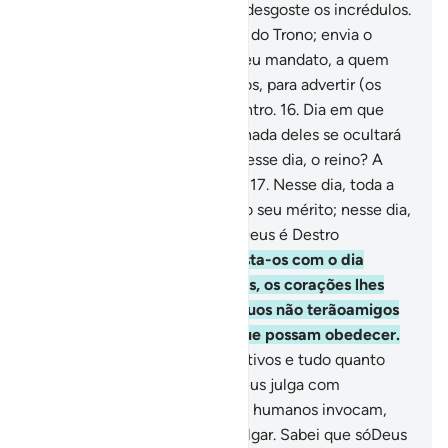
com devoção, ainda que isso desgoste os incrédulos.
15
.
(Ele é) Exaltador, (Senhor) do Trono; envia o
espírito (da inspiração), por Seu mandato, a quem
Lhe apraz dentre osSeus servos, para advertir (os
homens) sobre o Dia do Encontro.
16
.
Dia em que
sairão (dos seus sepulcros) e nada deles se ocultará
a Deus. A quem pertencerá, nesse dia, o reino? A
Deus, Único, Irresistibilíssimo.
17
.
Nesse dia, toda a
alma será retribuída segundo o seu mérito; nesse dia,
não haverá injustiça, porque Deus é Destro
emajustar contas.
18
.
Admoesta-os com o dia
iminente quando, angustiados, os corações lhes
subirão às gargantas. Os iníquos não terãoamigos
íntimos, nem intercessores que possam obedecer.
19
.
Ele conhece os olhares furtivos e tudo quanto
ocultam os corações.
20
.
E Deus julga com
eqüidade; por outra, os que os humanos invocam,
em vez d'Ele, nada poderão julgar. Sabei que sóDeus