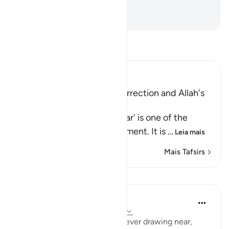
é o Oniouvinte, o Onividente.
-
Portuguese Translation( Samir )
Leia Tafsir
Ibn Kathir (Abridged)
Warning of the Day of Resurrection and Allah's
judgement on that Day
`The Day that is drawing near' is one of the
names of the Day of Judgement. It is
…
Leia mais
Mais Tafsirs
Lições
In the Shade of the Quran
há 31 semanas
·
Referência
ayah 40:18
Warn them of the Day that is ever drawing near,